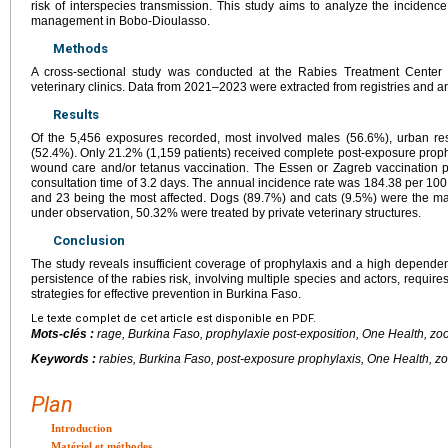
risk of interspecies transmission. This study aims to analyze the incidence
management in Bobo-Dioulasso.
Methods
A cross-sectional study was conducted at the Rabies Treatment Center 
veterinary clinics. Data from 2021–2023 were extracted from registries and
Results
Of the 5,456 exposures recorded, most involved males (56.6%), urban re
(52.4%). Only 21.2% (1,159 patients) received complete post-exposure proph
wound care and/or tetanus vaccination. The Essen or Zagreb vaccination p
consultation time of 3.2 days. The annual incidence rate was 184.38 per 100,
and 23 being the most affected. Dogs (89.7%) and cats (9.5%) were the ma
under observation, 50.32% were treated by private veterinary structures.
Conclusion
The study reveals insufficient coverage of prophylaxis and a high dependen
persistence of the rabies risk, involving multiple species and actors, requir
strategies for effective prevention in Burkina Faso.
Le texte complet de cet article est disponible en PDF.
Mots-clés :
rage, Burkina Faso, prophylaxie post-exposition, One Health, z
Keywords :
rabies, Burkina Faso, post-exposure prophylaxis, One Health, z
Plan
Introduction
Matériel et méthodes