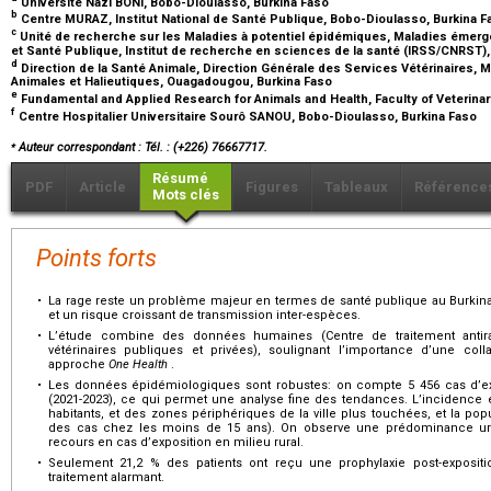
Université Nazi BONI, Bobo-Dioulasso, Burkina Faso
b
Centre MURAZ, Institut National de Santé Publique, Bobo-Dioulasso, Burkina 
c
Unité de recherche sur les Maladies à potentiel épidémiques, Maladies éme
et Santé Publique, Institut de recherche en sciences de la santé (IRSS/CNRST
d
Direction de la Santé Animale, Direction Générale des Services Vétérinaires, M
Animales et Halieutiques, Ouagadougou, Burkina Faso
e
Fundamental and Applied Research for Animals and Health, Faculty of Veterinar
f
Centre Hospitalier Universitaire Sourô SANOU, Bobo-Dioulasso, Burkina Faso
⁎
Auteur correspondant : Tél. : (+226) 76667717.
Résumé
PDF
Article
Figures
Tableaux
Référence
Mots clés
Points forts
•
La rage reste un problème majeur en termes de santé publique au Burki
et un risque croissant de transmission inter-espèces.
•
L’étude combine des données humaines (Centre de traitement antira
vétérinaires publiques et privées), soulignant l’importance d’une colla
approche
One Health
.
•
Les données épidémiologiques sont robustes: on compte 5 456 cas d’exp
(2021-2023), ce qui permet une analyse fine des tendances. L’incidence 
habitants, et des zones périphériques de la ville plus touchées, et la pop
des cas chez les moins de 15 ans). On observe une prédominance urb
recours en cas d’exposition en milieu rural.
•
Seulement 21,2 % des patients ont reçu une prophylaxie post-exposit
traitement alarmant.