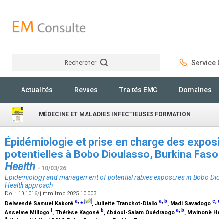
Rechercher
Service C
Rechercher
Actualités
Revues
Traités EMC
Domaines
MÉDECINE ET MALADIES INFECTIEUSES FORMATION
Épidémiologie et prise en charge des exposi
potentielles à Bobo Dioulasso, Burkina Fas
Health
- 10/03/26
Epidemiology and management of potential rabies exposures in Bobo Dio
Health approach
Doi : 10.1016/j.mmifmc.2025.10.003
a
,
⁎
a
,
b
c
,
Delwendé Samuel Kaboré
, Juliette Tranchot-Diallo
, Madi Savadogo
f
b
a
,
b
Anselme Millogo
, Thérèse Kagoné
, Abdoul-Salam Ouédraogo
, Mwinonè H
a