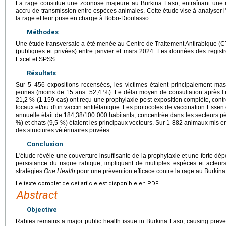
La rage constitue une zoonose majeure au Burkina Faso, entraînant une m
accru de transmission entre espèces animales. Cette étude vise à analyser l'
la rage et leur prise en charge à Bobo-Dioulasso.
Méthodes
Une étude transversale a été menée au Centre de Traitement Antirabique (CT
(publiques et privées) entre janvier et mars 2024. Les données des regis
Excel et SPSS.
Résultats
Sur 5 456 expositions recensées, les victimes étaient principalement mas
jeunes (moins de 15 ans: 52,4 %). Le délai moyen de consultation après l’e
21,2 % (1 159 cas) ont reçu une prophylaxie post-exposition complète, cont
locaux et/ou d'un vaccin antitétanique. Les protocoles de vaccination Essen 
annuelle était de 184,38/100 000 habitants, concentrée dans les secteurs pér
%) et chats (9,5 %) étaient les principaux vecteurs. Sur 1 882 animaux mis en
des structures vétérinaires privées.
Conclusion
L'étude révèle une couverture insuffisante de la prophylaxie et une forte dé
persistance du risque rabique, impliquant de multiples espèces et acteur
stratégies
One Health
pour une prévention efficace contre la rage au Burkina
Le texte complet de cet article est disponible en PDF.
Abstract
Objective
Rabies remains a major public health issue in Burkina Faso, causing pre