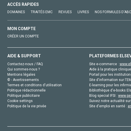
ACCÈS RAPIDES
DOMAINES
TRAITÉS EMC
REVUES
LIVRES
NOS FORMULES D'AB
MON COMPTE
CRÉER UN COMPTE
AIDE & SUPPORT
PLATEFORMES ELSE
Contactez-nous / FAQ
Site e-commerce :
www.el
Qui sommes-nous ?
Aide à la pratique clinique
Mentions légales
Portail pour les institution
© - Avertissements
Site d'information sur l'E
Termes et conditions d'utilisation
E-learning pour les infirmi
Politique rédactionnelle
Bibliothèque d'e-books Els
Politique publicitaire
Blog special IFSI :
www.gen
Cookie settings
Suivez notre actualité sur
Politique de la vie privée
Site d'emploi en santé :
e