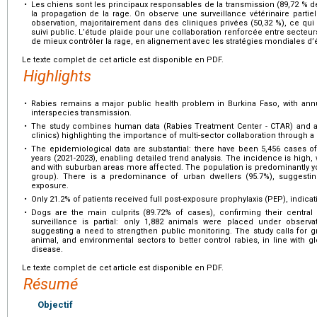
•
Les chiens sont les principaux responsables de la transmission (89,72 % de
la propagation de la rage. On observe une surveillance vétérinaire partie
observation, majoritairement dans des cliniques privées (50,32 %), ce q
suivi public. L’étude plaide pour une collaboration renforcée entre secteu
de mieux contrôler la rage, en alignement avec les stratégies mondiales d’é
Le texte complet de cet article est disponible en PDF.
Highlights
•
Rabies remains a major public health problem in Burkina Faso, with an
interspecies transmission.
•
The study combines human data (Rabies Treatment Center - CTAR) and ani
clinics) highlighting the importance of multi-sector collaboration through 
•
The epidemiological data are substantial: there have been 5,456 cases o
years (2021-2023), enabling detailed trend analysis. The incidence is high, 
and with suburban areas more affected. The population is predominantly y
group). There is a predominance of urban dwellers (95.7%), suggesting
exposure.
•
Only 21.2% of patients received full post-exposure prophylaxis (PEP), indica
•
Dogs are the main culprits (89.72% of cases), confirming their central 
surveillance is partial: only 1,882 animals were placed under observati
suggesting a need to strengthen public monitoring. The study calls for 
animal, and environmental sectors to better control rabies, in line with gl
disease.
Le texte complet de cet article est disponible en PDF.
Résumé
Objectif