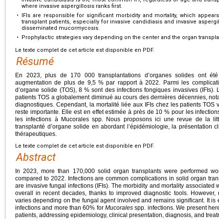
where invasive aspergillosis ranks first.
•
IFIs are responsible for significant morbidity and mortality, which appears
transplant patients, especially for invasive candidiasis and invasive aspergil
disseminated mucormycosis.
•
Prophylactic strategies vary depending on the center and the organ transpl
Le texte complet de cet article est disponible en PDF.
Résumé
En 2023, plus de 170 000 transplantations d’organes solides ont ét
augmentation de plus de 9,5 % par rapport à 2022. Parmi les complicatio
d’organe solide (TOS), 8 % sont des infections fongiques invasives (IFIs). L
patients TOS a globalement diminué au cours des dernières décennies, nota
diagnostiques. Cependant, la mortalité liée aux IFIs chez les patients TOS 
reste importante. Elle est en effet estimée à près de 10 % pour les infectio
les infections à Mucorales spp. Nous proposons ici une revue de la litté
transplanté d’organe solide en abordant l’épidémiologie, la présentation cli
thérapeutiques.
Le texte complet de cet article est disponible en PDF.
Abstract
In 2023, more than 170,000 solid organ transplants were performed wo
compared to 2022. Infections are common complications in solid organ tra
are invasive fungal infections (IFIs). The morbidity and mortality associated
overall in recent decades, thanks to improved diagnostic tools. However, m
varies depending on the fungal agent involved and remains significant. It is
infections and more than 60% for
Mucorales
spp. infections. We present here 
patients, addressing epidemiology, clinical presentation, diagnosis, and trea