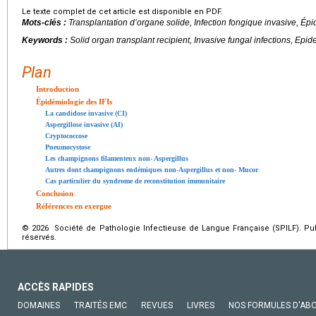
Le texte complet de cet article est disponible en PDF.
Mots-clés :
Transplantation d’organe solide, Infection fongique invasive, Ép
Keywords :
Solid organ transplant recipient, Invasive fungal infections, Epi
Plan
Introduction
Épidémiologie des IFIs
La candidose invasive (CI)
Aspergillose invasive (AI)
Cryptococcose
Pneumocystose
Les champignons filamenteux non- Aspergillus
Autres dont champignons endémiques non-Aspergillus et non- Mucor
Cas particulier du syndrome de reconstitution immunitaire
Conclusion
Références en exergue
© 2026 Société de Pathologie Infectieuse de Langue Française (SPILF). Pub
réservés.
ACCÈS RAPIDES
DOMAINES
TRAITÉS EMC
REVUES
LIVRES
NOS FORMULES D'AB