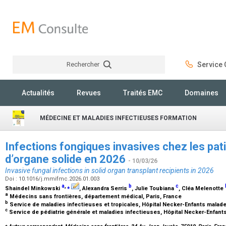
Rechercher
Service C
Rechercher
Actualités
Revues
Traités EMC
Domaines
MÉDECINE ET MALADIES INFECTIEUSES FORMATION
Infections fongiques invasives chez les pat
d’organe solide en 2026
- 10/03/26
Invasive fungal infections in solid organ transplant recipients in 2026
Doi : 10.1016/j.mmifmc.2026.01.003
a
,
⁎
b
c
Shaindel Minkowski
, Alexandra Serris
, Julie Toubiana
, Cléa Melenotte
a
Médecins sans frontières, département médical, Paris, France
b
Service de maladies infectieuses et tropicales, Hôpital Necker-Enfants malade
c
Service de pédiatrie générale et maladies infectieuses, Hôpital Necker-Enfant
⁎