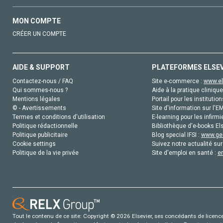
MON COMPTE
CRÉER UN COMPTE
AIDE & SUPPORT
PLATEFORMES ELSE
Contactez-nous / FAQ
Site e-commerce :
www.el
Qui sommes-nous ?
Aide à la pratique clinique
Mentions légales
Portail pour les institution
© - Avertissements
Site d'information sur l'E
Termes et conditions d'utilisation
E-learning pour les infirmi
Politique rédactionnelle
Bibliothèque d'e-books Els
Politique publicitaire
Blog special IFSI :
www.gen
Cookie settings
Suivez notre actualité sur
Politique de la vie privée
Site d'emploi en santé :
e
Tout le contenu de ce site: Copyright © 2026 Elsevier, ses concédants de licence e