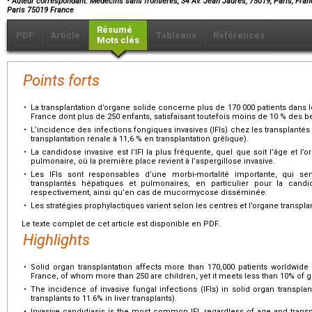
Auteur correspondant. Médecins sans frontières, 34 Av. Jean Jaurès, 75019, Paris, Fra
Paris 75019 France
Résumé
PDF
Article
Tableaux
Références
Mots clés
Points forts
•
La transplantation d’organe solide concerne plus de 170 000 patients dan
France dont plus de 250 enfants, satisfaisant toutefois moins de 10 % des 
•
L’incidence des infections fongiques invasives (IFIs) chez les transplantés
transplantation rénale à 11,6 % en transplantation grêlique).
•
La candidose invasive est l’IFI la plus fréquente, quel que soit l’âge et l’o
pulmonaire, où la première place revient à l’aspergillose invasive.
•
Les IFIs sont responsables d’une morbi-mortalité importante, qui se
transplantés hépatiques et pulmonaires, en particulier pour la candid
respectivement, ainsi qu’en cas de mucormycose disséminée.
•
Les stratégies prophylactiques varient selon les centres et l’organe transpla
Le texte complet de cet article est disponible en PDF.
Highlights
•
Solid organ transplantation affects more than 170,000 patients worldwide
France, of whom more than 250 are children, yet it meets less than 10% of 
•
The incidence of invasive fungal infections (IFIs) in solid organ transplan
transplants to 11.6% in liver transplants).
•
Invasive candidiasis is the most common IFI, regardless of age and transp