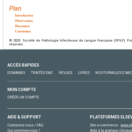
Plan
Introduction
Observation
Discussion
Conclusion
© 2025 Société de Pathologie Infectieuse de Langue Française (SPILF). Pub
réservés.
ACCÈS RAPIDES
DOMAINES
TRAITÉS EMC
REVUES
LIVRES
NOS FORMULES D'AB
MON COMPTE
CRÉER UN COMPTE
AIDE & SUPPORT
PLATEFORMES ELSE
Contactez-nous / FAQ
Site e-commerce :
www.el
Qui sommes-nous ?
Aide à la pratique clinique