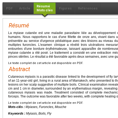
Résumé
PDF
Article
Figures
Références
Mots clés
Résumé
La myiase cutanée est une maladie parasitaire liée au développement 
humains. Nous rapportons le cas d'une fillette de onze ans, vivant dans 
présentée au service d'urgence pédiatrique avec des lésions au niveau du
multiples furoncles. L'examen clinique a révélé trois ulcérations mesu
entourées d'une bordure érythémateuse, laissant apparaître de nombreuse
myiase cutanée a été posé. Le traitement a consisté en une extraction mé
pinces stériles. Le résultat a été favorable après deux semaines, avec une g
Le texte complet de cet article est disponible en PDF.
Abstract
Cutaneous myiasis is a parasitic disease linked to the development of fly la
of an 11-year-old girl, living in a rural area of Marrakech, who presented to
lesions on her scalp suggestive of multiple boils. Clinical examination revea
cm and 1 cm in diameter, surrounded by an erythematous margin, revealing 
cutaneous myiasis was made. Treatment consisted of complete mechanical 
forceps. The outcome was favorable after two weeks, with complete healing of
Le texte complet de cet article est disponible en PDF.
Mots-clés :
Myiases, Furoncles, Mouche
Keywords :
Myiasis, Boils, Fly