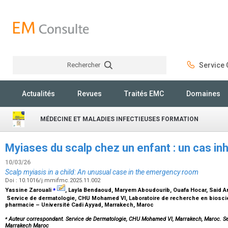
Rechercher
Service C
Rechercher
Actualités
Revues
Traités EMC
Domaines
MÉDECINE ET MALADIES INFECTIEUSES FORMATION
Myiases du scalp chez un enfant : un cas in
10/03/26
Scalp myiasis in a child: An unusual case in the emergency room
Doi : 10.1016/j.mmifmc.2025.11.002
⁎
Yassine Zarouali
, Layla Bendaoud, Maryem Aboudourib, Ouafa Hocar, Said A
Service de dermatologie, CHU Mohamed VI, Laboratoire de recherche en biosci
pharmacie – Université Cadi Ayyad, Marrakech, Maroc
⁎
Auteur correspondant. Service de Dermatologie, CHU Mohamed VI, Marrakech, Maroc. 
Marrakech Maroc