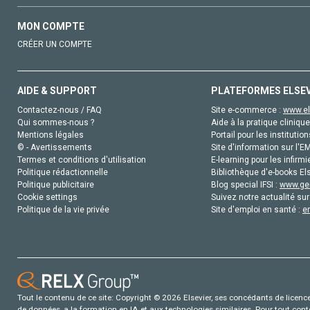
MON COMPTE
CRÉER UN COMPTE
AIDE & SUPPORT
PLATEFORMES ELSE
Contactez-nous / FAQ
Site e-commerce :
www.el
Qui sommes-nous ?
Aide à la pratique clinique
Mentions légales
Portail pour les institution
© - Avertissements
Site d'information sur l'E
Termes et conditions d'utilisation
E-learning pour les infirmi
Politique rédactionnelle
Bibliothèque d'e-books Els
Politique publicitaire
Blog special IFSI :
www.gen
Cookie settings
Suivez notre actualité sur
Politique de la vie privée
Site d'emploi en santé :
e
Tout le contenu de ce site: Copyright © 2026 Elsevier, ses concédants de licence e
de données, a la formation en IA et aux technologies similaires. Pour tout con