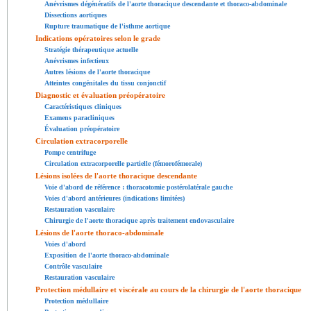
Anévrismes dégénératifs de l'aorte thoracique descendante et thoraco-abdominale
Dissections aortiques
Rupture traumatique de l'isthme aortique
Indications opératoires selon le grade
Stratégie thérapeutique actuelle
Anévrismes infectieux
Autres lésions de l'aorte thoracique
Atteintes congénitales du tissu conjonctif
Diagnostic et évaluation préopératoire
Caractéristiques cliniques
Examens paracliniques
Évaluation préopératoire
Circulation extracorporelle
Pompe centrifuge
Circulation extracorporelle partielle (fémorofémorale)
Lésions isolées de l'aorte thoracique descendante
Voie d'abord de référence : thoracotomie postérolatérale gauche
Voies d'abord antérieures (indications limitées)
Restauration vasculaire
Chirurgie de l'aorte thoracique après traitement endovasculaire
Lésions de l'aorte thoraco-abdominale
Voies d'abord
Exposition de l'aorte thoraco-abdominale
Contrôle vasculaire
Restauration vasculaire
Protection médullaire et viscérale au cours de la chirurgie de l'aorte thoracique
Protection médullaire