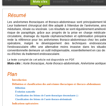
Mots clés
essentiels
Podcast
Résumé
Les anévrismes thoraciques et thoraco-abdominaux sont principalement liés
Leur traitement chirurgical doit être adapté à l'étendue de l'anévrisme, ain
médullaire, rénale ou viscérale. Les résultats se sont régulièrement amélio
risque de paraplégie, grâce aux progrès de la prise en charge médicale e
circulatoire, drainage du liquide céphalorachidien et optimisation préopéra
reste la référence pour les anévrismes thoraco-abdominaux chez les patie
opératoire, malgré le développement des techniques endovasculair
l'endovasculaire offre une alternative moins invasive dans les situati
conventionnelle demeure un outil indispensable, essentiellement en cas de 
ou d'échec du traitement endovasculaire.
Le texte complet de cet article est disponible en PDF.
Mots-clés :
Aorte thoracique, Aorte thoraco-abdominale, Anévrisme aortique,
Plan
Introduction
Définition et classification des anévrismes thoraciques et thoraco-abdominaux
Définition
Évolution naturelle
Classification des lésions de l'aorte thoracique descendante ( )
Classification des lésions de l'aorte thoraco-abdominale
Indications opératoires