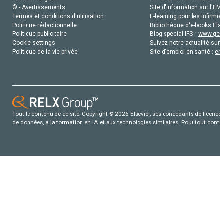
© - Avertissements
Site d'information sur l'E
Termes et conditions d'utilisation
E-learning pour les infirmi
Politique rédactionnelle
Bibliothèque d'e-books Els
Politique publicitaire
Blog special IFSI :
www.gen
Cookie settings
Suivez notre actualité sur
Politique de la vie privée
Site d'emploi en santé :
e
Tout le contenu de ce site: Copyright © 2026 Elsevier, ses concédants de licence e
de données, a la formation en IA et aux technologies similaires. Pour tout con