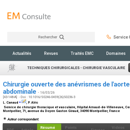
Rechercher
Service C
Rechercher
Actualités
Revues
Traités EMC
Domaines
TECHNIQUES CHIRURGICALES - CHIRURGIE VASCULAIRE
Chirurgie ouverte des anévrismes de l'aorte
abdominale
- 16/03/26
[43-148-A] - Doi : 10.1016/S0246-0459(26)50236-3
⁎
L. Canaud
, P. Alric
Service de chirurgie thoracique et vasculaire, Hôpital Arnaud-de-Villeneuve, Cen
Montpellier, 71, avenue du Doyen Gaston Giraud, 34090 Montpellier, France
Auteur correspondant.
Résumé
Points
Vidéos
PDF
Article
Figures