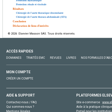
Protection myocardique
Protection rénale et viscérale
Résultats
Chirurgie de l'aorte thoracique descendante
Chirurgie de l'aorte thoraco-abdominale (ATA)
Conclusion
Déclaration de liens d'intérêts
© 2026 Elsevier Masson SAS. Tous droits réservés.
ACCÈS RAPIDES
DOMAINES
TRAITÉS EMC
REVUES
LIVRES
NOS FORMULES D'AB
MON COMPTE
CRÉER UN COMPTE
AIDE & SUPPORT
PLATEFORMES ELSE
Contactez-nous / FAQ
Site e-commerce :
www.el
Qui sommes-nous ?
Aide à la pratique clinique
Mentions légales
Portail pour les institution