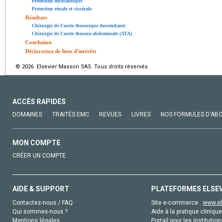
Protection myocardique
Protection rénale et viscérale
Résultats
Chirurgie de l'aorte thoracique descendante
Chirurgie de l'aorte thoraco-abdominale (ATA)
Conclusion
Déclaration de liens d'intérêts
© 2026 Elsevier Masson SAS. Tous droits réservés.
ACCÈS RAPIDES
DOMAINES
TRAITÉS EMC
REVUES
LIVRES
NOS FORMULES D'AB
MON COMPTE
CRÉER UN COMPTE
AIDE & SUPPORT
PLATEFORMES ELSE
Contactez-nous / FAQ
Site e-commerce :
www.el
Qui sommes-nous ?
Aide à la pratique clinique
Mentions légales
Portail pour les institution