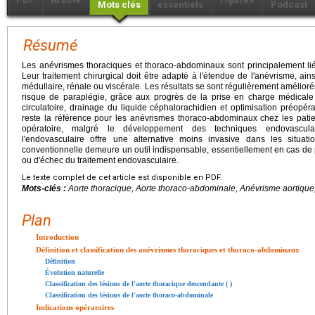
Mots clés
essentiels
Podcast
Résumé
Les anévrismes thoraciques et thoraco-abdominaux sont principalement liés
Leur traitement chirurgical doit être adapté à l'étendue de l'anévrisme, ain
médullaire, rénale ou viscérale. Les résultats se sont régulièrement amélio
risque de paraplégie, grâce aux progrès de la prise en charge médicale e
circulatoire, drainage du liquide céphalorachidien et optimisation préopéra
reste la référence pour les anévrismes thoraco-abdominaux chez les patie
opératoire, malgré le développement des techniques endovasculair
l'endovasculaire offre une alternative moins invasive dans les situati
conventionnelle demeure un outil indispensable, essentiellement en cas de 
ou d'échec du traitement endovasculaire.
Le texte complet de cet article est disponible en PDF.
Mots-clés :
Aorte thoracique, Aorte thoraco-abdominale, Anévrisme aortique,
Plan
Introduction
Définition et classification des anévrismes thoraciques et thoraco-abdominaux
Définition
Évolution naturelle
Classification des lésions de l'aorte thoracique descendante ( )
Classification des lésions de l'aorte thoraco-abdominale
Indications opératoires