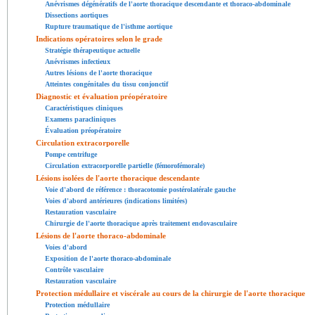
Anévrismes dégénératifs de l'aorte thoracique descendante et thoraco-abdominale
Dissections aortiques
Rupture traumatique de l'isthme aortique
Indications opératoires selon le grade
Stratégie thérapeutique actuelle
Anévrismes infectieux
Autres lésions de l'aorte thoracique
Atteintes congénitales du tissu conjonctif
Diagnostic et évaluation préopératoire
Caractéristiques cliniques
Examens paracliniques
Évaluation préopératoire
Circulation extracorporelle
Pompe centrifuge
Circulation extracorporelle partielle (fémorofémorale)
Lésions isolées de l'aorte thoracique descendante
Voie d'abord de référence : thoracotomie postérolatérale gauche
Voies d'abord antérieures (indications limitées)
Restauration vasculaire
Chirurgie de l'aorte thoracique après traitement endovasculaire
Lésions de l'aorte thoraco-abdominale
Voies d'abord
Exposition de l'aorte thoraco-abdominale
Contrôle vasculaire
Restauration vasculaire
Protection médullaire et viscérale au cours de la chirurgie de l'aorte thoracique
Protection médullaire