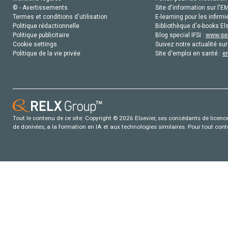
© - Avertissements
Site d'information sur l'E
Termes et conditions d'utilisation
E-learning pour les infirmi
Politique rédactionnelle
Bibliothèque d'e-books Els
Politique publicitaire
Blog special IFSI :
www.gen
Cookie settings
Suivez notre actualité sur
Politique de la vie privée
Site d'emploi en santé :
e
Tout le contenu de ce site: Copyright © 2026 Elsevier, ses concédants de licence e
de données, a la formation en IA et aux technologies similaires. Pour tout con