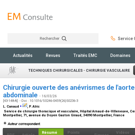
Rechercher
Service C
Rechercher
Actualités
Revues
Traités EMC
Domaines
TECHNIQUES CHIRURGICALES - CHIRURGIE VASCULAIRE
Chirurgie ouverte des anévrismes de l'aorte
abdominale
- 16/03/26
[43-148-A] - Doi : 10.1016/S0246-0459(26)50236-3
⁎
L. Canaud
, P. Alric
Service de chirurgie thoracique et vasculaire, Hôpital Arnaud-de-Villeneuve, Cen
Montpellier, 71, avenue du Doyen Gaston Giraud, 34090 Montpellier, France
Auteur correspondant.
Résumé
Points
Vidéos
PDF
Article
Figures