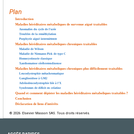
Plan
Introduction
Maladies héréditaires métaboliques de survenue aiguë traitables
Anomalies du cycle de l'urée
Troubles de la reméthylation
Porphyrie aiguë intermittente
Maladies héréditaires métaboliques chroniques traitables
Maladie de Wilson
Maladie de Niemann-Pick de type C
Homocystinurie classique
Xanthomatose cérébrotendineuse
Maladies héréditaires métaboliques chroniques plus difficilement traitables
Leucodystrophie métachromatique
Gangliosidose à GM2
Adrénoleucodystrophie liée à l'X
Syndromes de déficit en créatine
Quand et comment dépister les maladies héréditaires métaboliques traitables ?
Conclusion
Déclaration de liens d'intérêts
© 2026 Elsevier Masson SAS. Tous droits réservés.