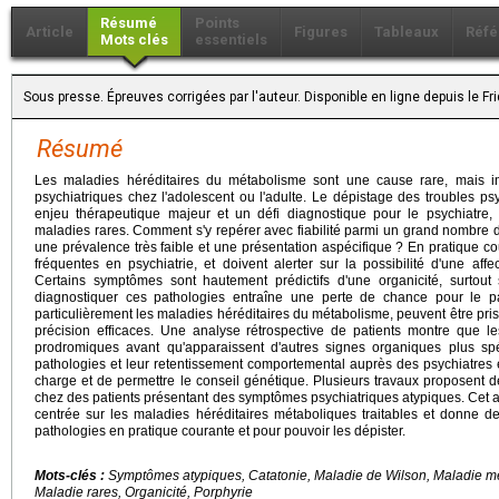
Résumé
Points
Article
Figures
Tableaux
Réfé
Mots clés
essentiels
Sous presse. Épreuves corrigées par l'auteur. Disponible en ligne depuis le F
Résumé
Les maladies héréditaires du métabolisme sont une cause rare, mais im
psychiatriques chez l'adolescent ou l'adulte. Le dépistage des troubles ps
enjeu thérapeutique majeur et un défi diagnostique pour le psychiatre,
maladies rares. Comment s'y repérer avec fiabilité parmi un grand nombre d'a
une prévalence très faible et une présentation aspécifique ? En pratique co
fréquentes en psychiatrie, et doivent alerter sur la possibilité d'une aff
Certains symptômes sont hautement prédictifs d'une organicité, surtout
diagnostiquer ces pathologies entraîne une perte de chance pour le pat
particulièrement les maladies héréditaires du métabolisme, peuvent être pr
précision efficaces. Une analyse rétrospective de patients montre que le
prodromiques avant qu'apparaissent d'autres signes organiques plus spéci
pathologies et leur retentissement comportemental auprès des psychiatres es
charge et de permettre le conseil génétique. Plusieurs travaux proposent 
chez des patients présentant des symptômes psychiatriques atypiques. Cet art
centrée sur les maladies héréditaires métaboliques traitables et donne d
pathologies en pratique courante et pour pouvoir les dépister.
Mots-clés :
Symptômes atypiques, Catatonie, Maladie de Wilson, Maladie m
Maladie rares, Organicité, Porphyrie