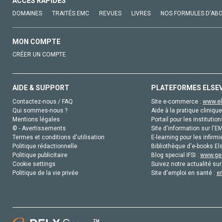
ACCÈS RAPIDES
DOMAINES
TRAITÉS EMC
REVUES
LIVRES
NOS FORMULES D'AB
MON COMPTE
CRÉER UN COMPTE
AIDE & SUPPORT
PLATEFORMES ELSE
Contactez-nous / FAQ
Site e-commerce :
www.el
Qui sommes-nous ?
Aide à la pratique clinique
Mentions légales
Portail pour les institution
© - Avertissements
Site d'information sur l'E
Termes et conditions d'utilisation
E-learning pour les infirmi
Politique rédactionnelle
Bibliothèque d'e-books Els
Politique publicitaire
Blog special IFSI :
www.gen
Cookie settings
Suivez notre actualité sur
Politique de la vie privée
Site d'emploi en santé :
e