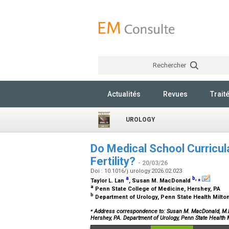
Rechercher
Actualités
Revues
Trait
UROLOGY
Do Medical School Curricul
Fertility?
- 20/03/26
Doi : 10.1016/j.urology.2026.02.023
a
b
,
⁎
Taylor L. Lan
, Susan M. MacDonald
a
Penn State College of Medicine, Hershey, PA
b
Department of Urology, Penn State Health Milto
⁎
Address correspondence to: Susan M. MacDonald, M.D.,
Hershey, PA. Department of Urology, Penn State Health