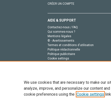
CRÉER UN COMPTE
AIDE & SUPPORT
Contactez-nous / FAQ
Qui sommes-nous ?
Mentions légales
© - Avertissements
Termes et conditions d'utilisation
Politique rédactionnelle
Politique publicitaire
Cookie settings
Politique de la vie privée
We use cookies that are necessary to make our si
analyze, improve, and personalize our content and
cookie preferences using the
Cookie settings
link
Tout le contenu de ce site: Copyright © 2026 Else
de données, a la formation en IA et aux technol