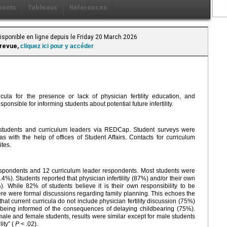
ents
Tableaux
Références
isponible en ligne depuis le Friday 20 March 2026
 revue,
cliquez ici pour y accéder
cula for the presence or lack of physician fertility education, and
onsible for informing students about potential future infertility.
 students and curriculum leaders via REDCap. Student surveys were
s with the help of offices of Student Affairs. Contacts for curriculum
ites.
espondents and 12 curriculum leader respondents. Most students were
7.4%). Students reported that physician infertility (87%) and/or their own
%). While 82% of students believe it is their own responsibility to be
here were formal discussions regarding family planning. This echoes the
hat current curricula do not include physician fertility discussion (75%)
 being informed of the consequences of delaying childbearing (75%).
e and female students, results were similar except for male students
lity” (
P
< .02).