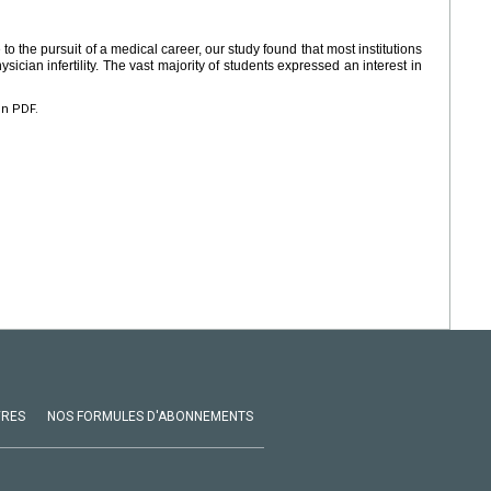
o the pursuit of a medical career, our study found that most institutions
sician infertility. The vast majority of students expressed an interest in
en PDF.
VRES
NOS FORMULES D'ABONNEMENTS