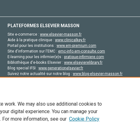
PLATEFORMES ELSEVIER MASSON
Site e-commerce :
www.elsevier-masson.fr
Aide à la pratique clinique :
www.clinicalkey.fr
Portail pour les institutions :
www.em-premium.com
Site d'information sur l'EMC :
emc-info.em-consulte.com
E-learning pour les infirmier(e)s :
pratique-infirmiere.com
Bibliothèque d'e-books Elsevier :
www.elsevierelibrary.fr
Blog special IFSI :
www.generationelsevier.fr
Suivez notre actualité sur notre blog :
www.blog-elsevier-masson.fr
Site d'emploi en santé :
emploisante.com
te work. We may also use additional cookies to
 your digital experience. You can manage your
. For more information, see our
Cookie Policy
vier, ses concédants de licence et ses contributeurs. Tout les droits sont réservés, y 
ogies similaires. Pour tout contenu en libre accès, les conditions de licence Creati