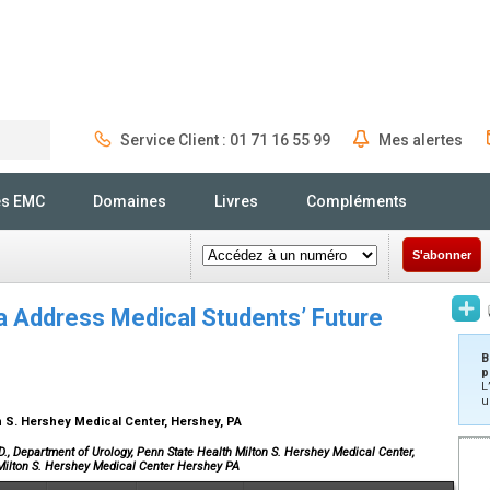
Service Client : 01 71 16 55 99
Mes alertes
Rechercher
és EMC
Domaines
Livres
Compléments
S'abonner
a Address Medical Students’ Future
B
p
L
u
n S. Hershey Medical Center, Hershey, PA
 Department of Urology, Penn State Health Milton S. Hershey Medical Center,
 Milton S. Hershey Medical Center Hershey PA