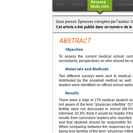
Résumé
PDF
Article
Complém
Mots clés
Sous presse. Épreuves corrigées par l'auteur. D
Cet article a été publié dans un numéro de la
ABSTRACT
Objective
To assess the current medical school curri
secondarily, perspectives on who should be resp
Materials and Methods
Two different surveys were sent to medical
distributed by the snowball method as well a
leaders were identified on official school webs
Results
There were a total of 279 medical student r
not aware of the term “physician infertility” (5
fertility were not discussed in school (86.6
informed, 92.8% think it would be helpful if t
results from curriculum leaders who reported t
and that students should be responsible for
When comparing between the responses by mal
being less familiar of the term “physician inferti