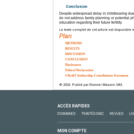
Conclusion
Despite widespread delay in childbearing due t
do not address family planning or potential phy
education regarding their future fertility.
Le texte complet de cet article est disponible 
Plan
METHODS
RESULTS
DISCUSSION
CONCLUSION
Disclosures
Ethical Declaration
CRediT Authorship Contribution Statement
© 2026 Publié par Elsevier Masson SAS.
ACCÈS RAPIDES
DOMAINES
TRAITÉS EMC
REVUES
LI
MON COMPTE