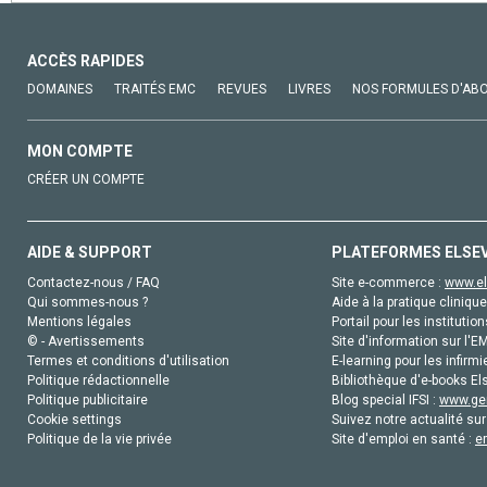
ACCÈS RAPIDES
DOMAINES
TRAITÉS EMC
REVUES
LIVRES
NOS FORMULES D'AB
MON COMPTE
CRÉER UN COMPTE
AIDE & SUPPORT
PLATEFORMES ELSE
Contactez-nous / FAQ
Site e-commerce :
www.el
Qui sommes-nous ?
Aide à la pratique clinique
Mentions légales
Portail pour les institution
© - Avertissements
Site d'information sur l'E
Termes et conditions d'utilisation
E-learning pour les infirmi
Politique rédactionnelle
Bibliothèque d'e-books Els
Politique publicitaire
Blog special IFSI :
www.gen
Cookie settings
Suivez notre actualité sur
Politique de la vie privée
Site d'emploi en santé :
e