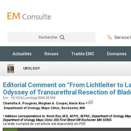
Rechercher
Service C
Rechercher
Actualités
Revues
Traités EMC
Domaines
UROLOGY
Editorial Comment on “From Lichtleiter to L
Odyssey of Transurethral Resection of Bla
Doi : 10.1016/j.urology.2026.03.004
⁎
Charlotte A. Pougnier, Meghan A. Cooper, Kevin Koo
Department of Urology, Mayo Clinic, Rochester, MN
⁎
Address correspondence to: Kevin Koo, M.D., M.P.H., M.Phil., Department of Urology, Mayo
Department of Urology, Mayo Clinic 200 First Street SW Rochester MN 55905
Le texte complet de cet article est disponible en PDF.