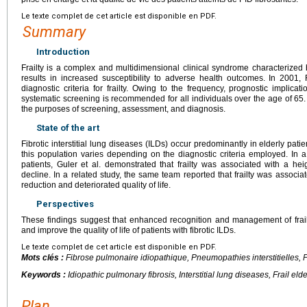
Le texte complet de cet article est disponible en PDF.
Summary
Introduction
Frailty is a complex and multidimensional clinical syndrome characterized 
results in increased susceptibility to adverse health outcomes. In 2001, 
diagnostic criteria for frailty. Owing to the frequency, prognostic implication
systematic screening is recommended for all individuals over the age of 65. 
the purposes of screening, assessment, and diagnosis.
State of the art
Fibrotic interstitial lung diseases (ILDs) occur predominantly in elderly patie
this population varies depending on the diagnostic criteria employed. In 
patients, Guler et al. demonstrated that frailty was associated with a hei
decline. In a related study, the same team reported that frailty was associate
reduction and deteriorated quality of life.
Perspectives
These findings suggest that enhanced recognition and management of frail
and improve the quality of life of patients with fibrotic ILDs.
Le texte complet de cet article est disponible en PDF.
Mots clés :
Fibrose pulmonaire idiopathique, Pneumopathies interstitielles, 
Keywords :
Idiopathic pulmonary fibrosis, Interstitial lung diseases, Frail elder
Plan