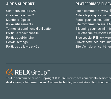
AIDE & SUPPORT
PLATEFORMES ELSE
Contactez-nous / FAQ
Site e-commerce :
www.el
Qui sommes-nous ?
Aide à la pratique clinique
Mentions légales
Portail pour les institution
© - Avertissements
Site d'information sur l'E
Termes et conditions d'utilisation
E-learning pour les infirmi
Politique rédactionnelle
Bibliothèque d'e-books Els
Politique publicitaire
Blog special IFSI :
www.gen
Cookie settings
Suivez notre actualité sur
Politique de la vie privée
Site d'emploi en santé :
e
Tout le contenu de ce site: Copyright © 2026 Elsevier, ses concédants de licence e
de données, a la formation en IA et aux technologies similaires. Pour tout con