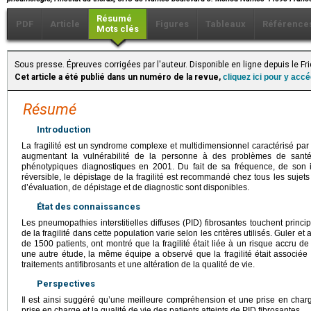
Résumé
PDF
Article
Figures
Tableaux
Référence
Mots clés
Sous presse. Épreuves corrigées par l'auteur. Disponible en ligne depuis le F
Cet article a été publié dans un numéro de la revue,
cliquez ici pour y acc
Résumé
Introduction
La fragilité est un syndrome complexe et multidimensionnel caractérisé par
augmentant la vulnérabilité de la personne à des problèmes de santé. 
phénotypiques diagnostiques en 2001. Du fait de sa fréquence, de son i
réversible, le dépistage de la fragilité est recommandé chez tous les suje
d’évaluation, de dépistage et de diagnostic sont disponibles.
État des connaissances
Les pneumopathies interstitielles diffuses (PID) fibrosantes touchent princ
de la fragilité dans cette population varie selon les critères utilisés. Guler e
de 1500 patients, ont montré que la fragilité était liée à un risque accru de
une autre étude, la même équipe a observé que la fragilité était associé
traitements antifibrosants et une altération de la qualité de vie.
Perspectives
Il est ainsi suggéré qu’une meilleure compréhension et une prise en charge
prise en charge et la qualité de vie des patients atteints de PID fibrosantes.