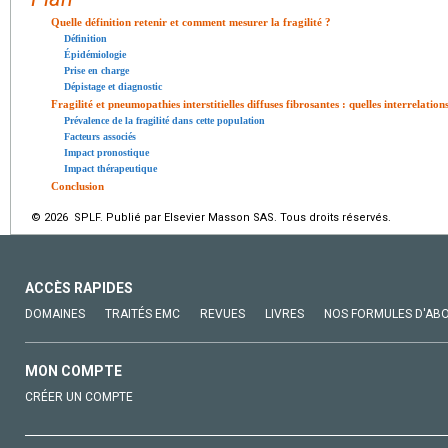
Quelle définition retenir et comment mesurer la fragilité ?
Définition
Épidémiologie
Prise en charge
Dépistage et diagnostic
Fragilité et pneumopathies interstitielles diffuses fibrosantes : quelles interrelation
Prévalence de la fragilité dans cette population
Facteurs associés
Impact pronostique
Impact thérapeutique
Conclusion
© 2026 SPLF. Publié par Elsevier Masson SAS. Tous droits réservés.
ACCÈS RAPIDES
DOMAINES
TRAITÉS EMC
REVUES
LIVRES
NOS FORMULES D'AB
MON COMPTE
CRÉER UN COMPTE