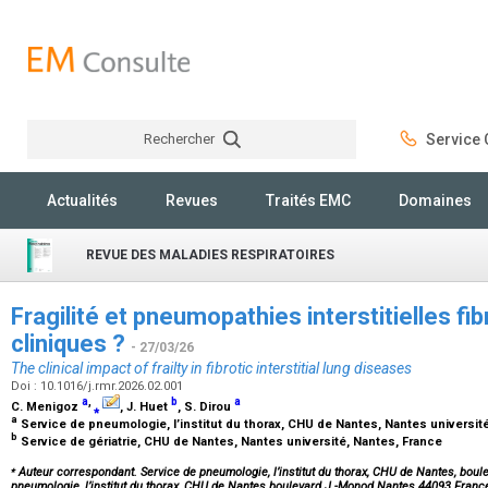
Rechercher
Service C
Rechercher
Actualités
Revues
Traités EMC
Domaines
REVUE DES MALADIES RESPIRATOIRES
Fragilité et pneumopathies interstitielles fi
cliniques ?
- 27/03/26
The clinical impact of frailty in fibrotic interstitial lung diseases
Doi : 10.1016/j.rmr.2026.02.001
a
,
b
a
C. Menigoz
⁎
, J. Huet
, S. Dirou
a
Service de pneumologie, l’institut du thorax, CHU de Nantes, Nantes universit
b
Service de gériatrie, CHU de Nantes, Nantes université, Nantes, France
⁎
Auteur correspondant. Service de pneumologie, l’institut du thorax, CHU de Nantes, boul
pneumologie, l’institut du thorax, CHU de Nantes boulevard J.-Monod Nantes 44093 Franc