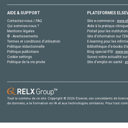
AIDE & SUPPORT
PLATEFORMES ELSE
Contactez-nous / FAQ
Site e-commerce :
www.el
Qui sommes-nous ?
Aide à la pratique clinique
Mentions légales
Portail pour les institution
© - Avertissements
Site d'information sur l'E
Termes et conditions d'utilisation
E-learning pour les infirmi
Politique rédactionnelle
Bibliothèque d'e-books Els
Politique publicitaire
Blog special IFSI :
www.gen
Cookie settings
Suivez notre actualité sur
Politique de la vie privée
Site d'emploi en santé :
e
Tout le contenu de ce site: Copyright © 2026 Elsevier, ses concédants de licence e
de données, a la formation en IA et aux technologies similaires. Pour tout con