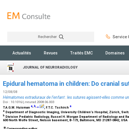
Rechercher
Service C
Rechercher
Actualités
Revues
Traités EMC
Domaines
JOURNAL OF NEURORADIOLOGY
Epidural hematoma in children: Do cranial su
12/08/08
Hématomes extraduraux de l’enfant : les sutures agissent-elles comme un
Doi : 10.1016/j.neurad.2008.06.003
a
,
b
,
⁎
a
T.A.G.M. Huisman
, F.T.C. Tschirch
a
Department of Diagnostic Imaging, University Childrenʼs Hospital, Zürich, Swi
b
Division Pediatric Radiology, Russel H. Morgan Department of Radiology and Ra
600 North Wolfe Street, Nelson basement, B-173, Baltimore, MD 21287-0842, USA
Corresponding author.