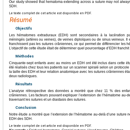
Our study showed that hematoma extending across a suture may not always
SDH.
Le texte complet de cet article est disponible en PDF.
Résumé
Objectifs
Les hématomes extraduraux (EDH) sont secondaires à la lacération p
méningés (artères ou veines), de veines diploïques ou de sinus veineux. Il
franchissent pas les sutures crâniennes, ce qui permet de différencier l
L’objectif de cette étude était de déterminer quel pourcentage d’EDH franchit
Méthodes
Cinquante-sept enfants avec au moins un EDH ont été inclus dans cette 
été réalisés chez tous les patients sur un scanner spiralé selon un protocole 
la taille des EDH et leur relation anatomique avec les sutures crâniennes ét
deux radiologues.
Résultats
L’analyse rétrospective des données a montré que chez 11 % des enfant
crâniennes. Les facteurs pouvant expliquer l’extension de l’hématome au-delà
traversant les sutures et un diastasis des sutures.
Conclusion
Notre étude a montré que l’extension de l’hématome au-delà d’une suture ne
EDH des SDH.
Le texte complet de cet article est disponible en PDF.