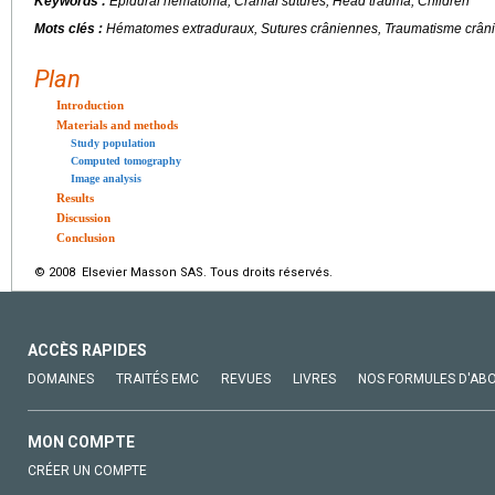
Keywords :
Epidural hematoma, Cranial sutures, Head trauma, Children
Mots clés :
Hématomes extraduraux, Sutures crâniennes, Traumatisme crâni
Plan
Introduction
Materials and methods
Study population
Computed tomography
Image analysis
Results
Discussion
Conclusion
© 2008 Elsevier Masson SAS. Tous droits réservés.
ACCÈS RAPIDES
DOMAINES
TRAITÉS EMC
REVUES
LIVRES
NOS FORMULES D'AB
MON COMPTE
CRÉER UN COMPTE