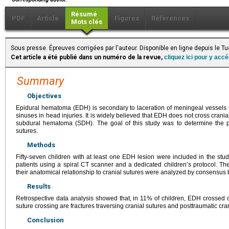
Résumé
PDF
Article
Figures
Références
Mots clés
Sous presse. Épreuves corrigées par l'auteur. Disponible en ligne depuis le 
Cet article a été publié dans un numéro de la revue,
cliquez ici pour y acc
Summary
Objectives
Epidural hematoma (EDH) is secondary to laceration of meningeal vessels (ar
sinuses in head injuries. It is widely believed that EDH does not cross cranial 
subdural hematoma (SDH). The goal of this study was to determine the p
sutures.
Methods
Fifty-seven children with at least one EDH lesion were included in the stu
patients using a spiral CT scanner and a dedicated childrenʼs protocol. T
their anatomical relationship to cranial sutures were analyzed by consensus 
Results
Retrospective data analysis showed that, in 11% of children, EDH crossed c
suture crossing are fractures traversing cranial sutures and posttraumatic cran
Conclusion