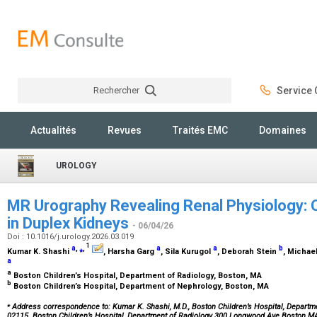
Rechercher
Service C
Rechercher
Actualités
Revues
Traités EMC
Domaines
UROLOGY
MR Urography Revealing Renal Physiology
in Duplex Kidneys
- 06/04/26
Doi : 10.1016/j.urology.2026.03.019
1
a
,
⁎
,
a
a
b
Kumar K. Shashi
, Harsha Garg
, Sila Kurugol
, Deborah Stein
, Michae
a
a
Boston Children’s Hospital, Department of Radiology, Boston, MA
b
Boston Children’s Hospital, Department of Nephrology, Boston, MA
⁎
Address correspondence to: Kumar K. Shashi, M.D., Boston Children’s Hospital, Departm
02115. Boston Children’s Hospital, Department of Radiology 300 Longwood Ave Boston M