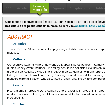
Résumé
PDF
Article
Figures
Compléments
Table
Mots clés
Sous presse. Épreuves corrigées par l'auteur. Disponible en ligne depuis le M
Cet article a été publié dans un numéro de la revue,
cliquez ici pour y acc
ABSTRACT
Objective
To use DCE-MRU to evaluate the physiological differences between duple
moieties.
Methods
Consecutive patients who underwent DCE-MRU studies between January 2
duplex kidneys were included. The study population consisted exclusively o
ureteral duplication), divided into group A (duplex kidneys with one obstr
kidneys without obstruction, n = 5). Utilizing prior described techniques, f
measure of renal filtration, was calculated of each renal moiety and compar
Results
Five patients in group A were compared to 5 patients in group B. In gro
relative increased Ft or hyper filtration compared to the normal contralat
increased Ft.
Conclusion