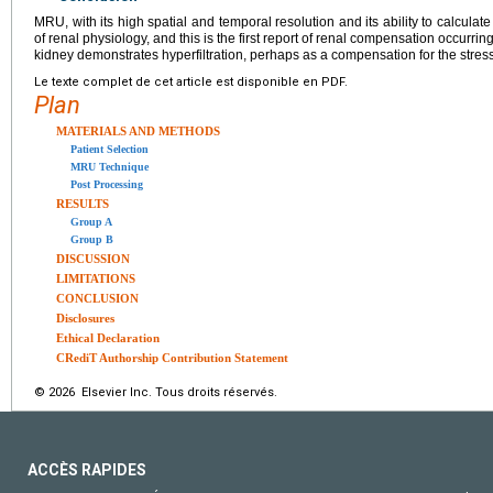
MRU, with its high spatial and temporal resolution and its ability to calcula
of renal physiology, and this is the first report of renal compensation occurri
kidney demonstrates hyperfiltration, perhaps as a compensation for the stresse
Le texte complet de cet article est disponible en PDF.
Plan
MATERIALS AND METHODS
Patient Selection
MRU Technique
Post Processing
RESULTS
Group A
Group B
DISCUSSION
LIMITATIONS
CONCLUSION
Disclosures
Ethical Declaration
CRediT Authorship Contribution Statement
© 2026 Elsevier Inc. Tous droits réservés.
ACCÈS RAPIDES