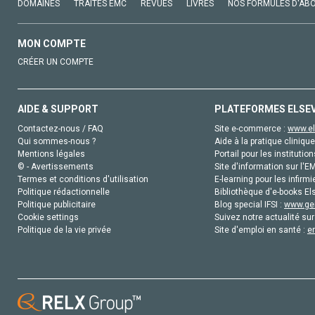
DOMAINES
TRAITÉS EMC
REVUES
LIVRES
NOS FORMULES D'AB
MON COMPTE
CRÉER UN COMPTE
AIDE & SUPPORT
PLATEFORMES ELSE
Contactez-nous / FAQ
Site e-commerce :
www.el
Qui sommes-nous ?
Aide à la pratique clinique
Mentions légales
Portail pour les institution
© - Avertissements
Site d'information sur l'E
Termes et conditions d'utilisation
E-learning pour les infirmi
Politique rédactionnelle
Bibliothèque d'e-books Els
Politique publicitaire
Blog special IFSI :
www.gen
Cookie settings
Suivez notre actualité sur
Politique de la vie privée
Site d'emploi en santé :
e