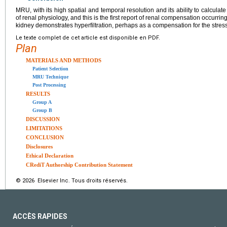
MRU, with its high spatial and temporal resolution and its ability to calcula
of renal physiology, and this is the first report of renal compensation occurri
kidney demonstrates hyperfiltration, perhaps as a compensation for the stresse
Le texte complet de cet article est disponible en PDF.
Plan
MATERIALS AND METHODS
Patient Selection
MRU Technique
Post Processing
RESULTS
Group A
Group B
DISCUSSION
LIMITATIONS
CONCLUSION
Disclosures
Ethical Declaration
CRediT Authorship Contribution Statement
© 2026 Elsevier Inc. Tous droits réservés.
ACCÈS RAPIDES