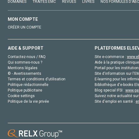
DOMAINES
TRAITÉS EMC
REVUES
LIVRES
NOS FORMULES D'AB
MON COMPTE
CRÉER UN COMPTE
AIDE & SUPPORT
PLATEFORMES ELSE
Contactez-nous / FAQ
Site e-commerce :
www.el
Qui sommes-nous ?
Aide à la pratique clinique
Mentions légales
Portail pour les institution
© - Avertissements
Site d'information sur l'E
Termes et conditions d'utilisation
E-learning pour les infirmi
Politique rédactionnelle
Bibliothèque d'e-books Els
Politique publicitaire
Blog special IFSI :
www.gen
Cookie settings
Suivez notre actualité sur
Politique de la vie privée
Site d'emploi en santé :
e