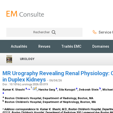
Rechercher
Service C
Rechercher
Actualités
Revues
Traités EMC
Domaines
UROLOGY
MR Urography Revealing Renal Physiology
in Duplex Kidneys
- 06/04/26
Doi : 10.1016/j.urology.2026.03.019
1
a
,
⁎
,
a
a
b
Kumar K. Shashi
, Harsha Garg
, Sila Kurugol
, Deborah Stein
, Michae
a
a
Boston Children’s Hospital, Department of Radiology, Boston, MA
b
Boston Children’s Hospital, Department of Nephrology, Boston, MA
⁎
Address correspondence to: Kumar K. Shashi, M.D., Boston Children’s Hospital, Departm
02115. Boston Children’s Hospital, Department of Radiology 300 Longwood Ave Boston M