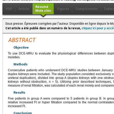
Résumé
PDF
Article
Figures
Compléments
Table
Mots clés
Sous presse. Épreuves corrigées par l'auteur. Disponible en ligne depuis le M
Cet article a été publié dans un numéro de la revue,
cliquez ici pour y acc
ABSTRACT
Objective
To use DCE-MRU to evaluate the physiological differences between duple
moieties.
Methods
Consecutive patients who underwent DCE-MRU studies between January 2
duplex kidneys were included. The study population consisted exclusively o
ureteral duplication), divided into group A (duplex kidneys with one obstr
kidneys without obstruction, n = 5). Utilizing prior described techniques, f
measure of renal filtration, was calculated of each renal moiety and compar
Results
Five patients in group A were compared to 5 patients in group B. In gro
relative increased Ft or hyper filtration compared to the normal contralat
increased Ft.
Conclusion