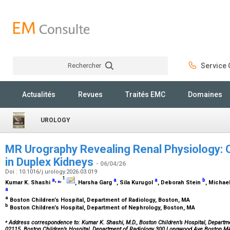
Rechercher
Service C
Rechercher
Actualités
Revues
Traités EMC
Domaines
UROLOGY
MR Urography Revealing Renal Physiology
in Duplex Kidneys
- 06/04/26
Doi : 10.1016/j.urology.2026.03.019
1
a
,
⁎
,
a
a
b
Kumar K. Shashi
, Harsha Garg
, Sila Kurugol
, Deborah Stein
, Michae
a
a
Boston Children’s Hospital, Department of Radiology, Boston, MA
b
Boston Children’s Hospital, Department of Nephrology, Boston, MA
⁎
Address correspondence to: Kumar K. Shashi, M.D., Boston Children’s Hospital, Departm
02115. Boston Children’s Hospital, Department of Radiology 300 Longwood Ave Boston M