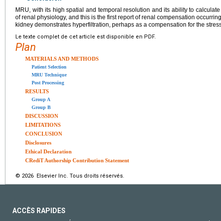
MRU, with its high spatial and temporal resolution and its ability to calcula
of renal physiology, and this is the first report of renal compensation occurri
kidney demonstrates hyperfiltration, perhaps as a compensation for the stresse
Le texte complet de cet article est disponible en PDF.
Plan
MATERIALS AND METHODS
Patient Selection
MRU Technique
Post Processing
RESULTS
Group A
Group B
DISCUSSION
LIMITATIONS
CONCLUSION
Disclosures
Ethical Declaration
CRediT Authorship Contribution Statement
© 2026 Elsevier Inc. Tous droits réservés.
ACCÈS RAPIDES