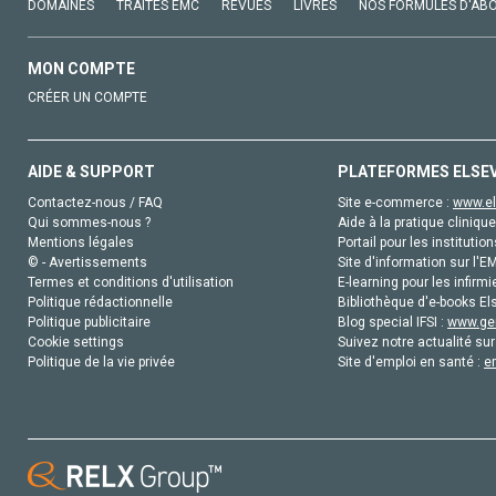
DOMAINES
TRAITÉS EMC
REVUES
LIVRES
NOS FORMULES D'AB
MON COMPTE
CRÉER UN COMPTE
AIDE & SUPPORT
PLATEFORMES ELSE
Contactez-nous / FAQ
Site e-commerce :
www.el
Qui sommes-nous ?
Aide à la pratique clinique
Mentions légales
Portail pour les institution
© - Avertissements
Site d'information sur l'E
Termes et conditions d'utilisation
E-learning pour les infirmi
Politique rédactionnelle
Bibliothèque d'e-books Els
Politique publicitaire
Blog special IFSI :
www.gen
Cookie settings
Suivez notre actualité sur
Politique de la vie privée
Site d'emploi en santé :
e