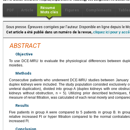
Résumé
PDF
Article
Figures
Compléments
Table
Mots clés
Sous presse. Épreuves corrigées par l'auteur. Disponible en ligne depuis le M
Cet article a été publié dans un numéro de la revue,
cliquez ici pour y acc
ABSTRACT
Objective
To use DCE-MRU to evaluate the physiological differences between duple
moieties.
Methods
Consecutive patients who underwent DCE-MRU studies between January 2
duplex kidneys were included. The study population consisted exclusively o
ureteral duplication), divided into group A (duplex kidneys with one obstr
kidneys without obstruction, n = 5). Utilizing prior described techniques, f
measure of renal filtration, was calculated of each renal moiety and compar
Results
Five patients in group A were compared to 5 patients in group B. In gro
relative increased Ft or hyper filtration compared to the normal contralat
increased Ft.
Conclusion