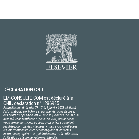
DÉCLARATION CNIL
EM-CONSULTE.COM est déclaré à la
CNIL, déclaration n° 1286925.
En application de la loi nº78-17 du 6 janvier 1978 relative à
l'informatique, aux fichiers et aux libertés, vous disposez
des droits d'opposition (art.26 de la loi), d'accès (art.34 à 38
de la loi), et de rectification (art.36 de la loi) des données
vous concernant. Ainsi, vous pouvez exiger que soient
rectifiées, complétées, clarifiées, mises à jour ou effacées
les informations vous concernant qui sont inexactes,
incomplètes, équivoques, périmées ou dont la collecte ou
l'utilisation ou la conservation est interdite.