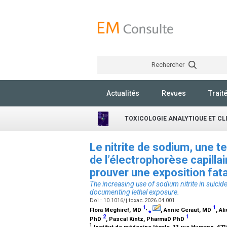
Rechercher
Actualités
Revues
Trait
TOXICOLOGIE ANALYTIQUE ET CL
Le nitrite de sodium, une te
de l’électrophorèse capilla
prouver une exposition fat
The increasing use of sodium nitrite in suicides
documenting lethal exposure.
Doi : 10.1016/j.toxac.2026.04.001
1
,
1
Flora Meghiref,
MD
⁎
, Annie Geraut,
MD
, Al
2
1
PhD
, Pascal Kintz,
PharmaD PhD
1
Institut de médecine légale, 11 rue Humann, 67