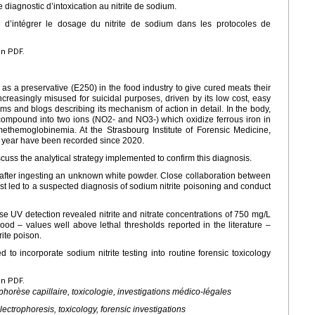
le diagnostic d’intoxication au nitrite de sodium.
 d’intégrer le dosage du nitrite de sodium dans les protocoles de
en PDF.
 as a preservative (E250) in the food industry to give cured meats their
 increasingly misused for suicidal purposes, driven by its low cost, easy
orums and blogs describing its mechanism of action in detail. In the body,
he compound into two ions (NO2- and NO3-) which oxidize ferrous iron in
l methemoglobinemia. At the Strasbourg Institute of Forensic Medicine,
r year have been recorded since 2020.
iscuss the analytical strategy implemented to confirm this diagnosis.
after ingesting an unknown white powder. Close collaboration between
st led to a suspected diagnosis of sodium nitrite poisoning and conduct
rse UV detection revealed nitrite and nitrate concentrations of 750 mg/L
ood – values well above lethal thresholds reported in the literature –
rite poison.
to incorporate sodium nitrite testing into routine forensic toxicology
en PDF.
ophorèse capillaire, toxicologie, investigations médico-légales
electrophoresis, toxicology, forensic investigations