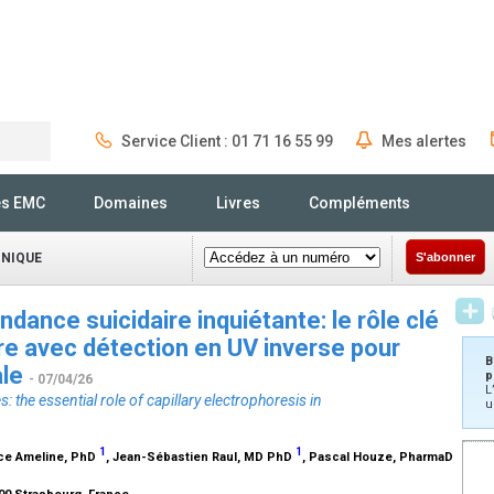
Service Client : 01 71 16 55 99
Mes alertes
Rechercher
és EMC
Domaines
Livres
Compléments
INIQUE
S'abonner
ndance suicidaire inquiétante: le rôle clé
ire avec détection en UV inverse pour
B
ale
p
- 07/04/26
L
: the essential role of capillary electrophoresis in
u
1
1
ice Ameline,
PhD
, Jean-Sébastien Raul,
MD PhD
, Pascal Houze,
PharmaD
100 Strasbourg, France