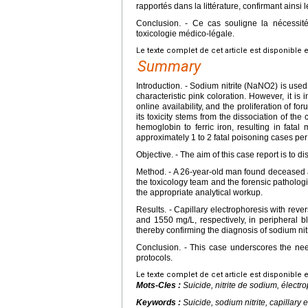
rapportés dans la littérature, confirmant ainsi 
Conclusion. - Ce cas souligne la nécessité
toxicologie médico-légale.
Le texte complet de cet article est disponible 
Summary
Introduction. - Sodium nitrite (NaNO2) is used
characteristic pink coloration. However, it is
online availability, and the proliferation of f
its toxicity stems from the dissociation of t
hemoglobin to ferric iron, resulting in fata
approximately 1 to 2 fatal poisoning cases pe
Objective. - The aim of this case report is to d
Method. - A 26-year-old man found deceased 
the toxicology team and the forensic pathologi
the appropriate analytical workup.
Results. - Capillary electrophoresis with reve
and 1550 mg/L, respectively, in peripheral bl
thereby confirming the diagnosis of sodium nit
Conclusion. - This case underscores the need 
protocols.
Le texte complet de cet article est disponible 
Mots-Cles :
Suicide, nitrite de sodium, électr
Keywords :
Suicide, sodium nitrite, capillary 