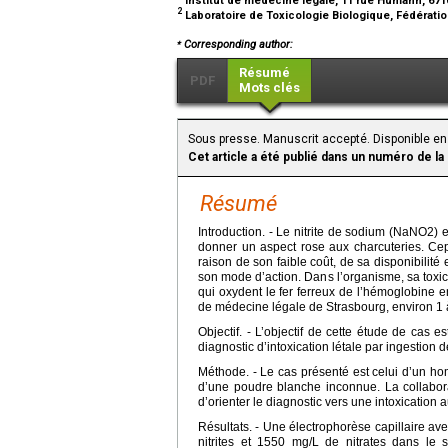
2
Laboratoire de Toxicologie Biologique, Fédération
⁎
Corresponding author:
Résumé
PDF
Mots clés
Sous presse. Manuscrit accepté. Disponible en 
Cet article a été publié dans un numéro de la
Résumé
Introduction. - Le nitrite de sodium (NaNO2) 
donner un aspect rose aux charcuteries. Ce
raison de son faible coût, de sa disponibilité
son mode d’action. Dans l’organisme, sa toxi
qui oxydent le fer ferreux de l’hémoglobine e
de médecine légale de Strasbourg, environ 1 à
Objectif. - L’objectif de cette étude de cas e
diagnostic d’intoxication létale par ingestion d
Méthode. - Le cas présenté est celui d’un h
d’une poudre blanche inconnue. La collabora
d’orienter le diagnostic vers une intoxication 
Résultats. - Une électrophorèse capillaire a
nitrites et 1550 mg/L de nitrates dans le 