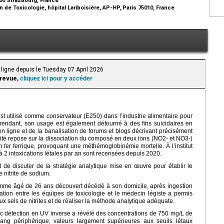
 de Toxicologie, hôpital Lariboisière, AP-HP, Paris 75010, France
ligne depuis le Tuesday 07 April 2026
 revue,
cliquez ici pour y accéder
est utilisé comme conservateur (E250) dans l’industrie alimentaire pour
pendant, son usage est également détourné à des fins suicidaires en
 en ligne et de la banalisation de forums et blogs décrivant précisément
cité repose sur la dissociation du composé en deux ions (NO2- et NO3-)
n fer ferrique, provoquant une méthémoglobinémie mortelle. À l’institut
 2 intoxications létales par an sont recensées depuis 2020.
st de discuter de la stratégie analytique mise en œuvre pour établir le
e nitrite de sodium.
omme âgé de 26 ans découvert décédé à son domicile, après ingestion
tion entre les équipes de toxicologie et le médecin légiste a permis
aux sels de nitrites et de réaliser la méthode analytique adéquate.
vec détection en UV inverse a révélé des concentrations de 750 mg/L de
sang périphérique, valeurs largement supérieures aux seuils létaux