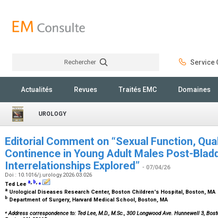
Rechercher
Service C
Rechercher
Actualités
Revues
Traités EMC
Domaines
UROLOGY
Editorial Comment on “Sexual Function, Quali
Continence in Young Adult Males Post-Bladd
Interrelationships Explored”
- 07/04/26
Doi : 10.1016/j.urology.2026.03.026
a
,
b
,
⁎
Ted Lee
a
Urological Diseases Research Center, Boston Children's Hospital, Boston, MA
b
Department of Surgery, Harvard Medical School, Boston, MA
⁎
Address correspondence to: Ted Lee, M.D., M.Sc., 300 Longwood Ave. Hunnewell 3, Bos