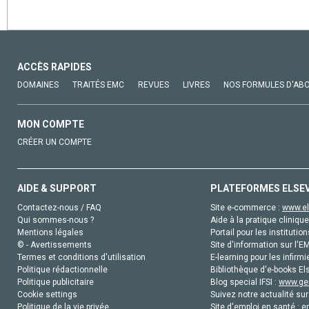
ACCÈS RAPIDES
DOMAINES
TRAITÉS EMC
REVUES
LIVRES
NOS FORMULES D'AB
MON COMPTE
CRÉER UN COMPTE
AIDE & SUPPORT
PLATEFORMES ELSE
Contactez-nous / FAQ
Site e-commerce :
www.el
Qui sommes-nous ?
Aide à la pratique clinique
Mentions légales
Portail pour les institution
© - Avertissements
Site d'information sur l'E
Termes et conditions d'utilisation
E-learning pour les infirmi
Politique rédactionnelle
Bibliothèque d'e-books Els
Politique publicitaire
Blog special IFSI :
www.gen
Cookie settings
Suivez notre actualité sur
Politique de la vie privée
Site d'emploi en santé :
e