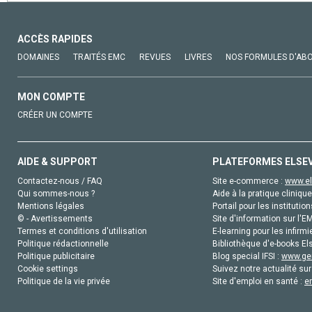
ACCÈS RAPIDES
DOMAINES
TRAITÉS EMC
REVUES
LIVRES
NOS FORMULES D'AB
MON COMPTE
CRÉER UN COMPTE
AIDE & SUPPORT
PLATEFORMES ELSE
Contactez-nous / FAQ
Site e-commerce :
www.el
Qui sommes-nous ?
Aide à la pratique clinique
Mentions légales
Portail pour les institution
© - Avertissements
Site d'information sur l'E
Termes et conditions d'utilisation
E-learning pour les infirmi
Politique rédactionnelle
Bibliothèque d'e-books Els
Politique publicitaire
Blog special IFSI :
www.gen
Cookie settings
Suivez notre actualité sur
Politique de la vie privée
Site d'emploi en santé :
e