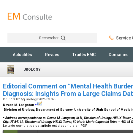
Rechercher
Service C
Rechercher
Actualités
Revues
Traités EMC
Domaines
UROLOGY
Editorial Comment on “Mental Health Burden
Diagnosis: Insights From a Large Claims D
Doi : 10.1016/j.urology.2026.03.025
⁎
Devon M. Langston
Division of Urology, Department of Surgery, University of Utah School of Medicin
⁎
Address correspondence to: Devon M. Langston, M.D., Division of Urology, HELIX Tower, 
City, UT 84112. Division of Urology HELIX Tower, 30 North Mario Capecchi Drive – 4S148 S
Le texte complet de cet article est disponible en PDF.