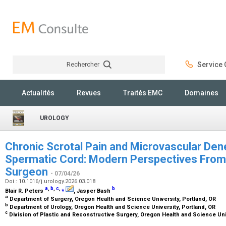
Rechercher
Service C
Rechercher
Actualités
Revues
Traités EMC
Domaines
UROLOGY
Chronic Scrotal Pain and Microvascular Dene
Spermatic Cord: Modern Perspectives From 
Surgeon
- 07/04/26
Doi : 10.1016/j.urology.2026.03.018
a
,
b
,
c
,
⁎
b
Blair R. Peters
, Jasper Bash
a
Department of Surgery, Oregon Health and Science University, Portland, OR
b
Department of Urology, Oregon Health and Science University, Portland, OR
c
Division of Plastic and Reconstructive Surgery, Oregon Health and Science Uni