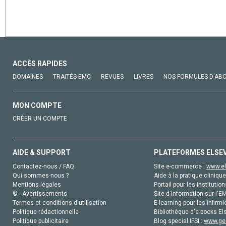
ACCÈS RAPIDES
DOMAINES
TRAITÉS EMC
REVUES
LIVRES
NOS FORMULES D'AB
MON COMPTE
CRÉER UN COMPTE
AIDE & SUPPORT
PLATEFORMES ELSE
Contactez-nous / FAQ
Site e-commerce :
www.el
Qui sommes-nous ?
Aide à la pratique clinique
Mentions légales
Portail pour les institution
© - Avertissements
Site d'information sur l'E
Termes et conditions d'utilisation
E-learning pour les infirmi
Politique rédactionnelle
Bibliothèque d'e-books Els
Politique publicitaire
Blog special IFSI :
www.gen