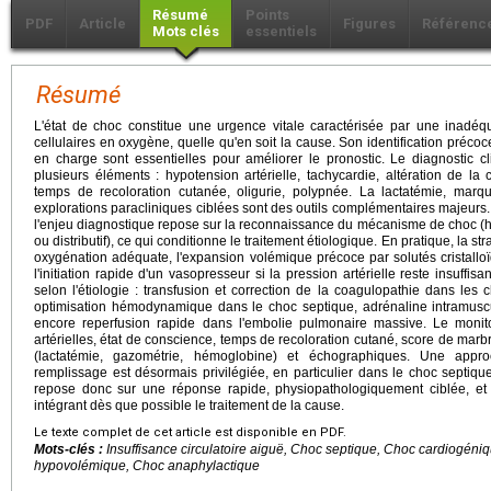
Résumé
Points
PDF
Article
Figures
Référenc
Mots clés
essentiels
Résumé
L'état de choc constitue une urgence vitale caractérisée par une inadéqu
cellulaires en oxygène, quelle qu'en soit la cause. Son identification préco
en charge sont essentielles pour améliorer le pronostic. Le diagnostic c
plusieurs éléments : hypotension artérielle, tachycardie, altération de l
temps de recoloration cutanée, oligurie, polypnée. La lactatémie, marque
explorations paracliniques ciblées sont des outils complémentaires majeurs. A
l'enjeu diagnostique repose sur la reconnaissance du mécanisme de choc (h
ou distributif), ce qui conditionne le traitement étiologique. En pratique, la st
oxygénation adéquate, l'expansion volémique précoce par solutés cristalloï
l'initiation rapide d'un vasopresseur si la pression artérielle reste insuffis
selon l'étiologie : transfusion et correction de la coagulopathie dans les
optimisation hémodynamique dans le choc septique, adrénaline intramusc
encore reperfusion rapide dans l'embolie pulmonaire massive. Le monito
artérielles, état de conscience, temps de recoloration cutané, score de marbr
(lactatémie, gazométrie, hémoglobine) et échographiques. Une appr
remplissage est désormais privilégiée, en particulier dans le choc septiqu
repose donc sur une réponse rapide, physiopathologiquement ciblée, et 
intégrant dès que possible le traitement de la cause.
Le texte complet de cet article est disponible en PDF.
Mots-clés :
Insuffisance circulatoire aiguë, Choc septique, Choc cardiogéniq
hypovolémique, Choc anaphylactique