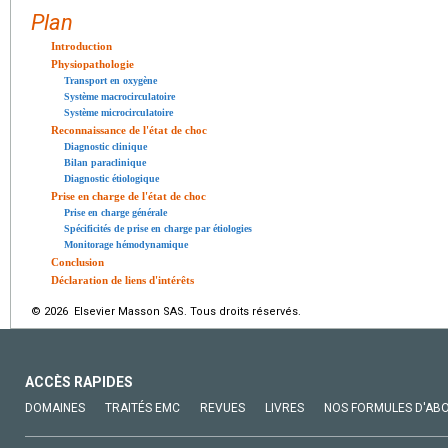
Plan
Introduction
Physiopathologie
Transport en oxygène
Système macrocirculatoire
Système microcirculatoire
Reconnaissance de l'état de choc
Diagnostic clinique
Bilan paraclinique
Diagnostic étiologique
Prise en charge de l'état de choc
Prise en charge générale
Spécificités de prise en charge par étiologies
Monitorage hémodynamique
Conclusion
Déclaration de liens d'intérêts
© 2026 Elsevier Masson SAS. Tous droits réservés.
ACCÈS RAPIDES
DOMAINES
TRAITÉS EMC
REVUES
LIVRES
NOS FORMULES D'AB