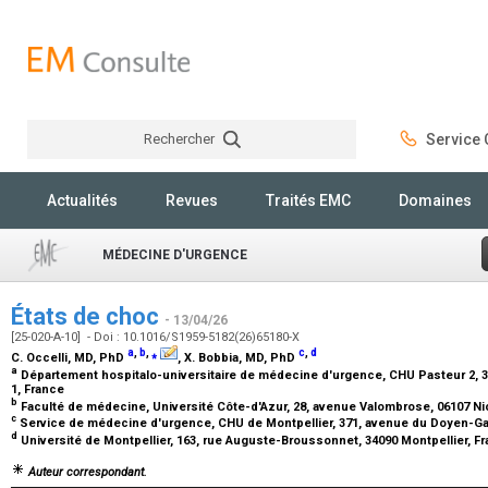
Rechercher
Service C
Rechercher
Actualités
Revues
Traités EMC
Domaines
MÉDECINE D'URGENCE
États de choc
- 13/04/26
[25-020-A-10] - Doi : 10.1016/S1959-5182(26)65180-X
a
,
b
,
⁎
c
,
d
C. Occelli,
MD, PhD
, X. Bobbia,
MD, PhD
a
Département hospitalo-universitaire de médecine d'urgence, CHU Pasteur 2, 3
1, France
b
Faculté de médecine, Université Côte-d'Azur, 28, avenue Valombrose, 06107 N
c
Service de médecine d'urgence, CHU de Montpellier, 371, avenue du Doyen-Gas
d
Université de Montpellier, 163, rue Auguste-Broussonnet, 34090 Montpellier, F
Auteur correspondant.