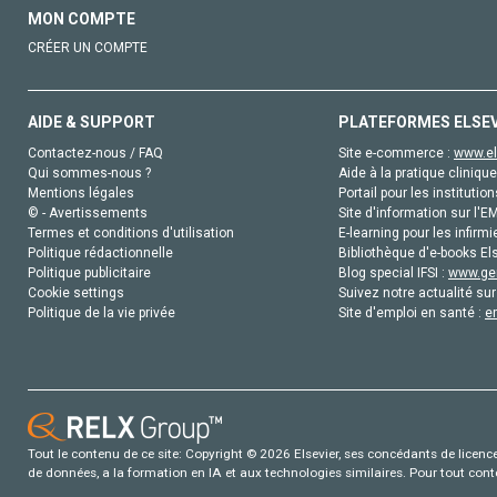
MON COMPTE
CRÉER UN COMPTE
AIDE & SUPPORT
PLATEFORMES ELSE
Contactez-nous / FAQ
Site e-commerce :
www.el
Qui sommes-nous ?
Aide à la pratique clinique
Mentions légales
Portail pour les institution
© - Avertissements
Site d'information sur l'E
Termes et conditions d'utilisation
E-learning pour les infirmi
Politique rédactionnelle
Bibliothèque d'e-books Els
Politique publicitaire
Blog special IFSI :
www.gen
Cookie settings
Suivez notre actualité sur
Politique de la vie privée
Site d'emploi en santé :
e
Tout le contenu de ce site: Copyright © 2026 Elsevier, ses concédants de licence e
de données, a la formation en IA et aux technologies similaires. Pour tout con