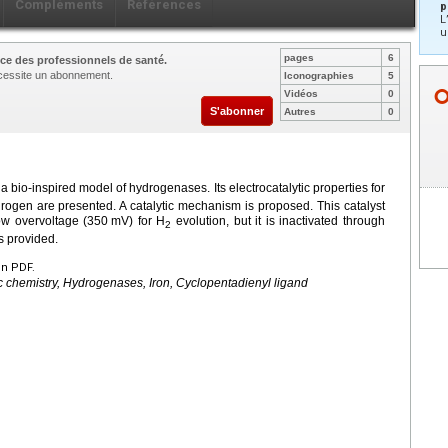
Compléments
Références
p
L
u
pages
6
ce des professionnels de santé.
nécessite un abonnement.
Iconographies
5
Vidéos
0
S'abonner
Autres
0
 bio-inspired model of hydrogenases. Its electrocatalytic properties for
ydrogen are presented. A catalytic mechanism is proposed. This catalyst
 low overvoltage (350
mV) for H
evolution, but it is inactivated through
2
s provided.
en PDF.
c chemistry, Hydrogenases, Iron, Cyclopentadienyl ligand