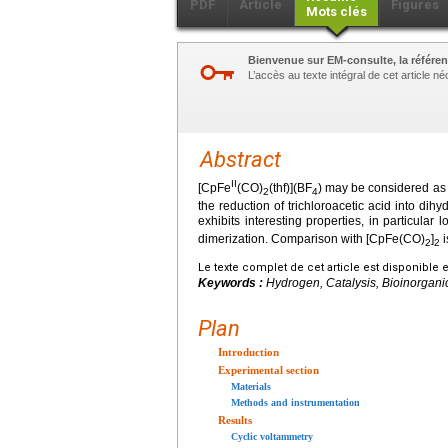
PDF
Article
Figures
Mots clés
Bienvenue sur EM-consulte, la référen
L’accès au texte intégral de cet article 
Abstract
II
[CpFe
(CO)
(thf)](BF
) may be considered as a
2
4
the reduction of trichloroacetic acid into dih
exhibits interesting properties, in particular
dimerization. Comparison with [CpFe(CO)
]
i
2
2
Le texte complet de cet article est disponible 
Keywords :
Hydrogen, Catalysis, Bioinorgani
Plan
Introduction
Experimental section
Materials
Methods and instrumentation
Results
Cyclic voltammetry