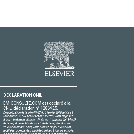
DÉCLARATION CNIL
EM-CONSULTE.COM est déclaré à la
CNIL, déclaration n° 1286925.
En application de la loi nº78-17 du 6 janvier 1978 relative à
l'informatique, aux fichiers et aux libertés, vous disposez
des droits d'opposition (art.26 de la loi), d'accès (art.34 à 38
de la loi), et de rectification (art.36 de la loi) des données
vous concernant. Ainsi, vous pouvez exiger que soient
rectifiées, complétées, clarifiées, mises à jour ou effacées