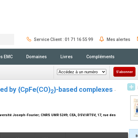
Service Client : 01 71 16 55 99
Mes alertes
Rechercher
és EMC
Domaines
Livres
Compléments
S'abonner
zed by {CpFe(CO)
}-based complexes
2
-
iversité Joseph-Fourier; CNRS UMR 5249; CEA, DSV/iRTSV, 17, rue des
B