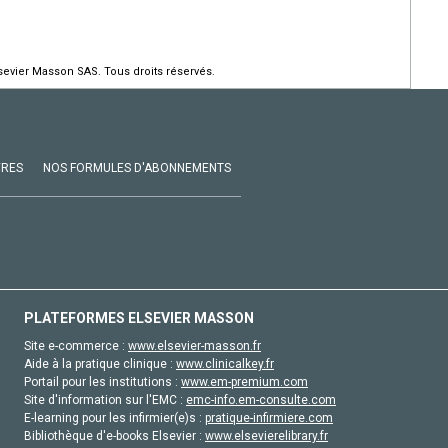
evier Masson SAS. Tous droits réservés.
VRES
NOS FORMULES D'ABONNEMENTS
PLATEFORMES ELSEVIER MASSON
Site e-commerce :
www.elsevier-masson.fr
Aide à la pratique clinique :
www.clinicalkey.fr
Portail pour les institutions :
www.em-premium.com
Site d'information sur l'EMC :
emc-info.em-consulte.com
E-learning pour les infirmier(e)s :
pratique-infirmiere.com
Bibliothèque d'e-books Elsevier :
www.elsevierelibrary.fr