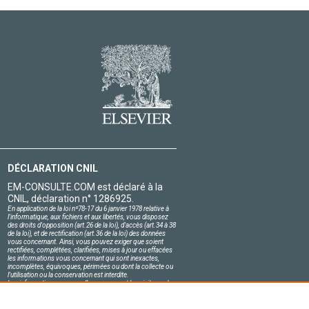
DÉCLARATION CNIL
EM-CONSULTE.COM est déclaré à la
CNIL, déclaration n° 1286925.
En application de la loi nº78-17 du 6 janvier 1978 relative à
l'informatique, aux fichiers et aux libertés, vous disposez
des droits d'opposition (art.26 de la loi), d'accès (art.34 à 38
de la loi), et de rectification (art.36 de la loi) des données
vous concernant. Ainsi, vous pouvez exiger que soient
rectifiées, complétées, clarifiées, mises à jour ou effacées
les informations vous concernant qui sont inexactes,
incomplètes, équivoques, périmées ou dont la collecte ou
l'utilisation ou la conservation est interdite.
Les informations personnelles concernant les visiteurs de
notre site, y compris leur identité, sont confidentielles.
Le responsable du site s'engage sur l'honneur à respecter
les conditions légales de confidentialité applicables en