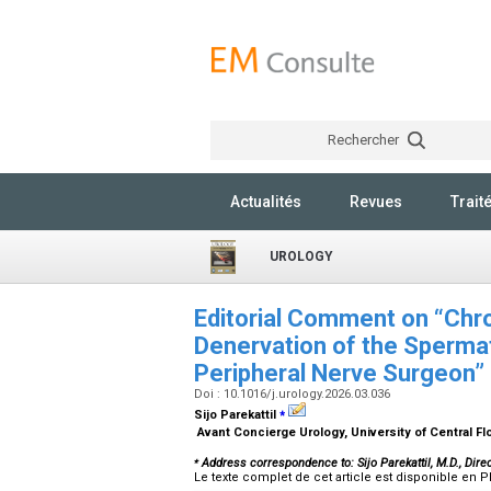
Rechercher
Actualités
Revues
Trait
UROLOGY
Editorial Comment on “Chro
Denervation of the Sperma
Peripheral Nerve Surgeon”
Doi : 10.1016/j.urology.2026.03.036
⁎
Sijo Parekattil
Avant Concierge Urology, University of Central Fl
⁎
Address correspondence to: Sijo Parekattil, M.D., Dire
Le texte complet de cet article est disponible en P