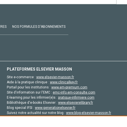
VRES
NOS FORMULES D'ABONNEMENTS
PLATEFORMES ELSEVIER MASSON
Site e-commerce :
www.elsevier-masson.fr
Aide à la pratique clinique :
www.clinicalkey.fr
Portail pour les institutions :
www.em-premium.com
Site d'information sur l'EMC :
emc-info.em-consulte.com
E-learning pour les infirmier(e)s :
pratique-infirmiere.com
Bibliothèque d'e-books Elsevier :
www.elsevierelibrary.fr
Blog special IFSI :
www.generationelsevier.fr
Suivez notre actualité sur notre blog :
www.blog-elsevier-masson.fr
Site d'emploi en santé :
emploisante.com