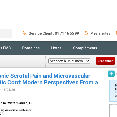
Service Client : 01 71 16 55 99
Mes alertes
Rechercher
és EMC
Domaines
Livres
Compléments
S'abonner
nic Scrotal Pain and Microvascular
tic Cord: Modern Perspectives From a
B
p
- 15/04/26
L
u
orida, Winter Garden, FL
ctor, Associate Professor.
DF.