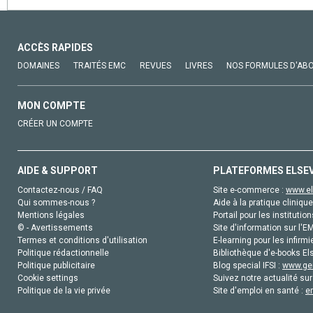
ACCÈS RAPIDES
DOMAINES
TRAITÉS EMC
REVUES
LIVRES
NOS FORMULES D'AB
MON COMPTE
CRÉER UN COMPTE
AIDE & SUPPORT
PLATEFORMES ELSE
Contactez-nous / FAQ
Site e-commerce :
www.el
Qui sommes-nous ?
Aide à la pratique clinique
Mentions légales
Portail pour les institution
© - Avertissements
Site d'information sur l'E
Termes et conditions d'utilisation
E-learning pour les infirmi
Politique rédactionnelle
Bibliothèque d'e-books Els
Politique publicitaire
Blog special IFSI :
www.gen
Cookie settings
Suivez notre actualité sur
Politique de la vie privée
Site d'emploi en santé :
e