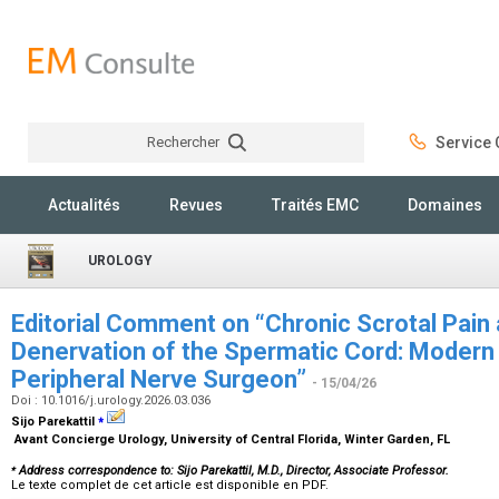
Rechercher
Service C
Rechercher
Actualités
Revues
Traités EMC
Domaines
UROLOGY
Editorial Comment on “Chronic Scrotal Pain
Denervation of the Spermatic Cord: Modern
Peripheral Nerve Surgeon”
- 15/04/26
Doi : 10.1016/j.urology.2026.03.036
⁎
Sijo Parekattil
Avant Concierge Urology, University of Central Florida, Winter Garden, FL
⁎
Address correspondence to: Sijo Parekattil, M.D., Director, Associate Professor.
Le texte complet de cet article est disponible en PDF.