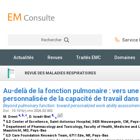
Rechercher
Service C
Rechercher
Actualités
Revues
Traités EMC
Domaines
REVUE DES MALADIES RESPIRATOIRES
Au-delà de la fonction pulmonaire : vers une
personnalisée de la capacité de travail dan
Beyond pulmonary function: toward personalized work ability assessment
Doi : 10.1016/j.rmr.2026.02.002
a
,
b
,
c
d
,
M. Drent
, D. Israël-Biet
⁎
a
ILD Center of Excellence, Saint-Antonius Hospital, 3435 Nieuwegein, CM, Pay
b
Department of Pharmacology and Toxicology, Faculty of Health, Medicine and Li
Maastricht, MD, Pays-Bas
c
ILD Care Foundation Research Team, 6711 Ede, NR, Pays-Bas
d