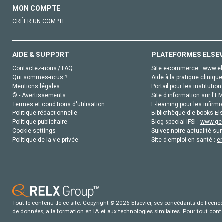
MON COMPTE
CRÉER UN COMPTE
AIDE & SUPPORT
PLATEFORMES ELSE
Contactez-nous / FAQ
Site e-commerce :
www.el
Qui sommes-nous ?
Aide à la pratique clinique
Mentions légales
Portail pour les institution
© - Avertissements
Site d'information sur l'E
Termes et conditions d'utilisation
E-learning pour les infirmi
Politique rédactionnelle
Bibliothèque d'e-books Els
Politique publicitaire
Blog special IFSI :
www.gen
Cookie settings
Suivez notre actualité sur
Politique de la vie privée
Site d'emploi en santé :
e
Tout le contenu de ce site: Copyright © 2026 Elsevier, ses concédants de licence e
de données, a la formation en IA et aux technologies similaires. Pour tout con