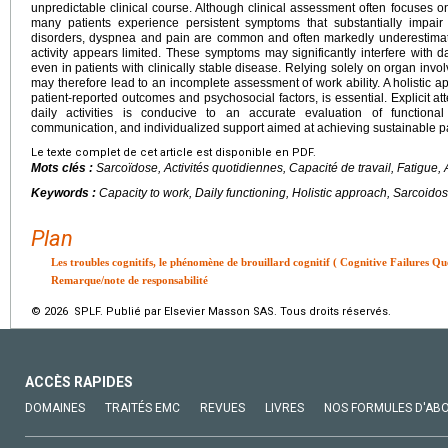
unpredictable clinical course. Although clinical assessment often focuses on
many patients experience persistent symptoms that substantially impair th
disorders, dyspnea and pain are common and often markedly underestimate
activity appears limited. These symptoms may significantly interfere with da
even in patients with clinically stable disease. Relying solely on organ invol
may therefore lead to an incomplete assessment of work ability. A holistic app
patient-reported outcomes and psychosocial factors, is essential. Explicit atten
daily activities is conducive to an accurate evaluation of functional
communication, and individualized support aimed at achieving sustainable par
Le texte complet de cet article est disponible en PDF.
Mots clés :
Sarcoïdose, Activités quotidiennes, Capacité de travail, Fatigue,
Keywords :
Capacity to work, Daily functioning, Holistic approach, Sarcoido
Plan
Les troubles cognitifs, le phénomène de brouillard cognitif ( Cognitive Failures Qu
Remarque/note de responsabilité
© 2026 SPLF. Publié par Elsevier Masson SAS. Tous droits réservés.
ACCÈS RAPIDES
DOMAINES
TRAITÉS EMC
REVUES
LIVRES
NOS FORMULES D'AB