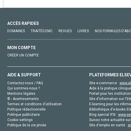
ACCÈS RAPIDES
DOMAINES
TRAITÉS EMC
REVUES
LIVRES
NOS FORMULES D'AB
MON COMPTE
CRÉER UN COMPTE
AIDE & SUPPORT
PLATEFORMES ELSE
Contactez-nous / FAQ
Site e-commerce :
www.el
Qui sommes-nous ?
Aide à la pratique clinique
Mentions légales
Portail pour les institution
© - Avertissements
Site d'information sur l'E
Termes et conditions d'utilisation
E-learning pour les infirmi
Politique rédactionnelle
Bibliothèque d'e-books Els
Politique publicitaire
Blog special IFSI :
www.gen
Cookie settings
Suivez notre actualité sur
Politique de la vie privée
Site d'emploi en santé :
e