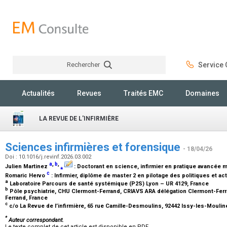
Rechercher
Service C
Rechercher
Actualités
Revues
Traités EMC
Domaines
LA REVUE DE L'INFIRMIÈRE
Sciences infirmières et forensique
- 18/04/26
Doi : 10.1016/j.revinf.2026.03.002
a
,
b
,
Julien Martinez
⁎
:
Doctorant en science, infirmier en pratique avancée 
c
Romaric Hervo
:
Infirmier, diplôme de master 2 en pilotage des politiques et ac
a
Laboratoire Parcours de santé systémique (P2S) Lyon – UR 4129, France
b
Pôle psychiatrie, CHU Clermont-Ferrand, CRIAVS ARA délégation Clermont-Ferr
Ferrand, France
c
c/o La Revue de l’infirmière, 65 rue Camille-Desmoulins, 92442 Issy-les-Mouli
*
Auteur correspondant.
Le texte complet de cet article est disponible en PDF.