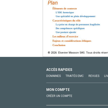
Plan
Éléments de contexte
L’IDE forensique
Une spécialité en plein développement
Caractéristiques du rôle
La prise en charge de personnes fragilisées
Des compétences spécifiques
Une posture ajustée
Les milieux d’exercice
Enjeux et considérations éthiques
Conclusion
© 2026 Elsevier Masson SAS. Tous droits réser
ACCÈS RAPIDES
DOMAINES
TRAITÉS EMC
REVUES
LI
MON COMPTE
CRÉER UN COMPTE