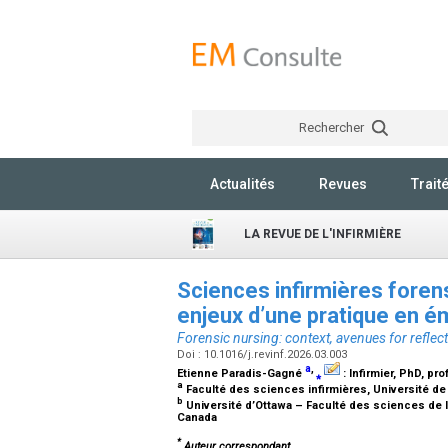
Rechercher
Actualités
Revues
Trait
LA REVUE DE L'INFIRMIÈRE
Sciences infirmières forens
enjeux d’une pratique en 
Forensic nursing: context, avenues for reflec
Doi : 10.1016/j.revinf.2026.03.003
a
,
Etienne Paradis-Gagné
⁎
:
Infirmier, PhD, pr
a
Faculté des sciences infirmières, Université d
b
Université d’Ottawa – Faculté des sciences de l
Canada
*
Auteur correspondant.