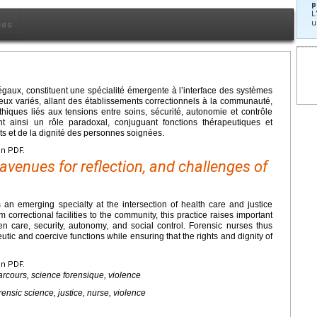
p
L
u
ces
égaux, constituent une spécialité émergente à l’interface des systèmes
ieux variés, allant des établissements correctionnels à la communauté,
thiques liés aux tensions entre soins, sécurité, autonomie et contrôle
nt ainsi un rôle paradoxal, conjuguant fonctions thérapeutiques et
oits et de la dignité des personnes soignées.
en PDF.
 avenues for reflection, and challenges of
s an emerging specialty at the intersection of health care and justice
m correctional facilities to the community, this practice raises important
en care, security, autonomy, and social control. Forensic nurses thus
ic and coercive functions while ensuring that the rights and dignity of
en PDF.
parcours, science forensique, violence
rensic science, justice, nurse, violence