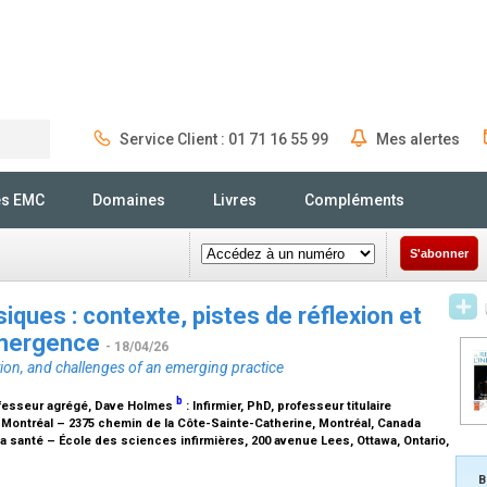
Service Client : 01 71 16 55 99
Mes alertes
Rechercher
és EMC
Domaines
Livres
Compléments
S'abonner
iques : contexte, pistes de réflexion et
émergence
- 18/04/26
tion, and challenges of an emerging practice
b
ofesseur agrégé
, Dave Holmes
:
Infirmier, PhD, professeur titulaire
e Montréal – 2375 chemin de la Côte-Sainte-Catherine, Montréal, Canada
a santé – École des sciences infirmières, 200 avenue Lees, Ottawa, Ontario,
B