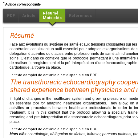
*
Autrice correspondante.
Résumé
PDF
Article
Références
Mots clés
Résumé
Face aux évolutions du système de santé et aux tensions croissantes sur les
coopération constituent un outil essentiel pour adapter les organisations de soi
délégation d’activités ou d’actes entre professionnels de santé afin d’amélior
soins. C’est dans ce contexte que le protocole permettant à une infirmière
de réaliser l’enregistrement et la pré-interprétation d’une échocardiographie
cardiologue, a trouvé sa place.
Le texte complet de cet article est disponible en PDF.
The transthoracic echocardiography coopera
shared experience between physicians and 
In light of changes in the healthcare system and growing pressure on medic
an essential tool for adapting healthcare organizations. They allow, on 
activities or procedures between healthcare professionals in order to 
treatment. It is in this context that the protocol allowing a specially trai
recording and pre-interpretation of a transthoracic echocardiogram, prior to v
place.
Le texte complet de cet article est disponible en PDF.
Mots clés :
cardiologie, délégation de tâches, infirmier, parcours patients, p