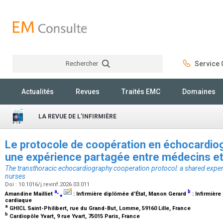
Rechercher
Service C
Rechercher
Actualités
Revues
Traités EMC
Domaines
LA REVUE DE L'INFIRMIÈRE
Le protocole de coopération en échocardiog
une expérience partagée entre médecins et
The transthoracic echocardiography cooperation protocol: a shared expe
nurses
Doi : 10.1016/j.revinf.2026.03.011
a
,
b
Amandine Mailliet
⁎
:
Infirmière diplômée d’État
, Manon Gerard
:
Infirmière
cardiaque
a
GHICL Saint-Philibert, rue du Grand-But, Lomme, 59160 Lille, France
b
Cardiopôle Yvart, 9 rue Yvart, 75015 Paris, France