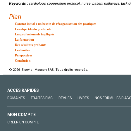
Keywords :
cardiology, cooperation protocol, nurse, patient pathways, task 
Plan
Constat initial : un besoin de réorganisation des pratiques
Les objectifs du protocole
Les professionnels impliqués
La formation
Des résultats probants
Les limites
Perspectives
Conclusion
© 2026 Elsevier Masson SAS. Tous droits réservés.
ACCÈS RAPIDES
DOMAINES
TRAITÉS EMC
REVUES
LIVRES
NOS FORMULES D'AB
MON COMPTE
CRÉER UN COMPTE