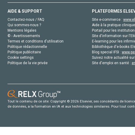
AIDE & SUPPORT
PLATEFORMES ELSE
Contactez-nous / FAQ
Site e-commerce :
www.el
Qui sommes-nous ?
Aide à la pratique clinique
Mentions légales
Portail pour les institution
© - Avertissements
Site d'information sur l'E
Termes et conditions d'utilisation
E-learning pour les infirmi
Politique rédactionnelle
Bibliothèque d'e-books Els
Politique publicitaire
Blog special IFSI :
www.gen
Cookie settings
Suivez notre actualité sur
Politique de la vie privée
Site d'emploi en santé :
e
Tout le contenu de ce site: Copyright © 2026 Elsevier, ses concédants de licence e
de données, a la formation en IA et aux technologies similaires. Pour tout con