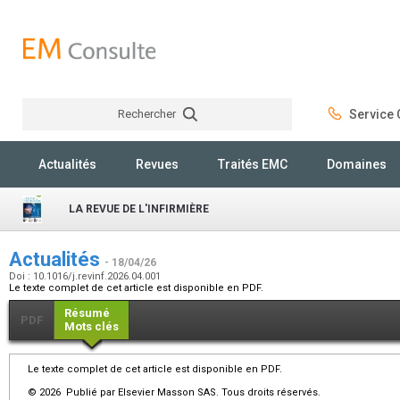
Rechercher
Service C
Rechercher
Actualités
Revues
Traités EMC
Domaines
LA REVUE DE L'INFIRMIÈRE
Actualités
- 18/04/26
Doi : 10.1016/j.revinf.2026.04.001
Le texte complet de cet article est disponible en PDF.
Résumé
PDF
Mots clés
Le texte complet de cet article est disponible en PDF.
© 2026 Publié par Elsevier Masson SAS. Tous droits réservés.