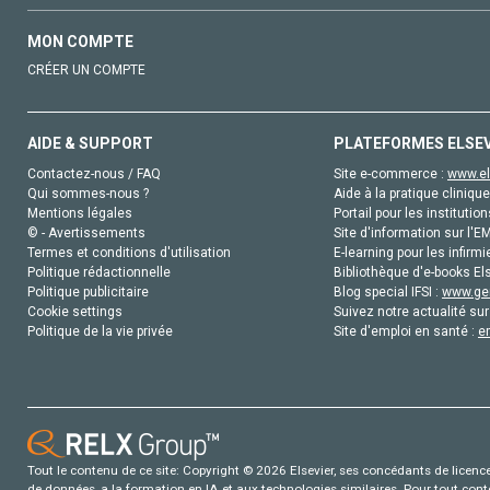
MON COMPTE
CRÉER UN COMPTE
AIDE & SUPPORT
PLATEFORMES ELSE
Contactez-nous / FAQ
Site e-commerce :
www.el
Qui sommes-nous ?
Aide à la pratique clinique
Mentions légales
Portail pour les institution
© - Avertissements
Site d'information sur l'E
Termes et conditions d'utilisation
E-learning pour les infirmi
Politique rédactionnelle
Bibliothèque d'e-books Els
Politique publicitaire
Blog special IFSI :
www.gen
Cookie settings
Suivez notre actualité sur
Politique de la vie privée
Site d'emploi en santé :
e
Tout le contenu de ce site: Copyright © 2026 Elsevier, ses concédants de licence e
de données, a la formation en IA et aux technologies similaires. Pour tout con