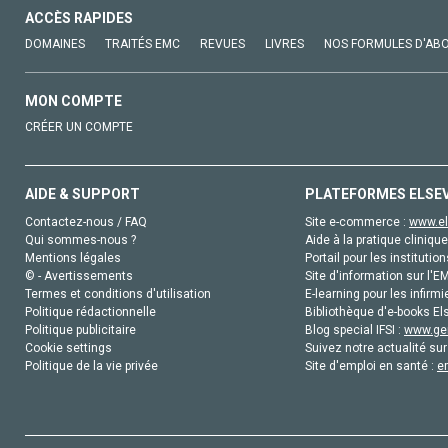
ACCÈS RAPIDES
DOMAINES
TRAITÉS EMC
REVUES
LIVRES
NOS FORMULES D'AB
MON COMPTE
CRÉER UN COMPTE
AIDE & SUPPORT
PLATEFORMES ELSE
Contactez-nous / FAQ
Site e-commerce :
www.el
Qui sommes-nous ?
Aide à la pratique clinique
Mentions légales
Portail pour les institution
© - Avertissements
Site d'information sur l'E
Termes et conditions d'utilisation
E-learning pour les infirmi
Politique rédactionnelle
Bibliothèque d'e-books Els
Politique publicitaire
Blog special IFSI :
www.gen
Cookie settings
Suivez notre actualité sur
Politique de la vie privée
Site d'emploi en santé :
e