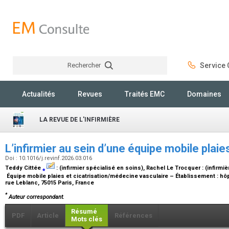
Rechercher
Service C
Rechercher
Actualités
Revues
Traités EMC
Domaines
LA REVUE DE L'INFIRMIÈRE
L’infirmier au sein d’une équipe mobile plaie
Doi : 10.1016/j.revinf.2026.03.016
Teddy Cittée
⁎
:
(infirmier spécialisé en soins)
, Rachel Le Trocquer :
(infirmi
Équipe mobile plaies et cicatrisation/médecine vasculaire – Établissement : 
rue Leblanc, 75015 Paris, France
*
Auteur correspondant.
Résumé
PDF
Article
Références
Mots clés