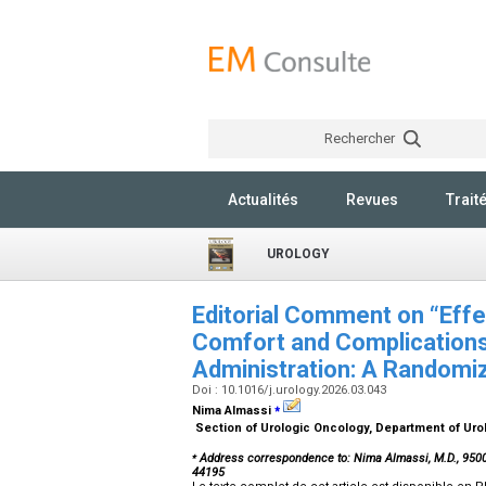
Rechercher
Actualités
Revues
Trait
UROLOGY
Editorial Comment on “Effe
Comfort and Complications
Administration: A Randomiz
Doi : 10.1016/j.urology.2026.03.043
⁎
Nima Almassi
Section of Urologic Oncology, Department of Urol
⁎
Address correspondence to: Nima Almassi, M.D., 9500
44195