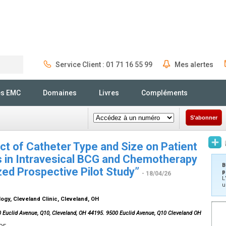
Service Client : 01 71 16 55 99
Mes alertes
Rechercher
és EMC
Domaines
Livres
Compléments
S'abonner
ct of Catheter Type and Size on Patient
 in Intravesical BCG and Chemotherapy
B
ed Prospective Pilot Study”
p
- 18/04/26
L
u
ogy, Cleveland Clinic, Cleveland, OH
 Euclid Avenue, Q10, Cleveland, OH 44195. 9500 Euclid Avenue, Q10 Cleveland OH