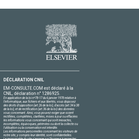
DÉCLARATION CNIL
EM-CONSULTE.COM est déclaré à la
CNIL, déclaration n° 1286925.
En application de la loi nº78-17 du 6 janvier 1978 relative à
l'informatique, aux fichiers et aux libertés, vous disposez
des droits d'opposition (art.26 de la loi), d'accès (art.34 à 38
de la loi), et de rectification (art.36 de la loi) des données
vous concernant. Ainsi, vous pouvez exiger que soient
rectifiées, complétées, clarifiées, mises à jour ou effacées
les informations vous concernant qui sont inexactes,
incomplètes, équivoques, périmées ou dont la collecte ou
l'utilisation ou la conservation est interdite.
Les informations personnelles concernant les visiteurs de
notre site, y compris leur identité, sont confidentielles.
Le responsable du site s'engage sur l'honneur à respecter