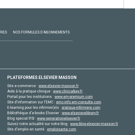
VRES
NOS FORMULES D'ABONNEMENTS
PLATEFORMES ELSEVIER MASSON
Site e-commerce :
www.elsevier-masson.fr
Aide à la pratique clinique :
www.clinicalkey.fr
Portail pour les institutions :
www.em-premium.com
Site d'information sur l'EMC :
emc-info.em-consulte.com
E-learning pour les infirmier(e)s :
pratique-infirmiere.com
Bibliothèque d'e-books Elsevier :
www.elsevierelibrary.fr
Blog special IFSI :
www.generationelsevier.fr
Suivez notre actualité sur notre blog :
www.blog-elsevier-masson.fr
Site d'emploi en santé :
emploisante.com