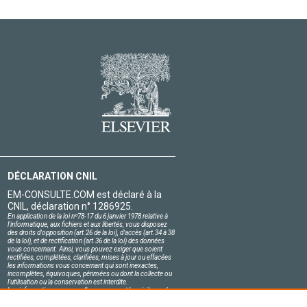
DÉCLARATION CNIL
EM-CONSULTE.COM est déclaré à la
CNIL, déclaration n° 1286925.
En application de la loi nº78-17 du 6 janvier 1978 relative à
l'informatique, aux fichiers et aux libertés, vous disposez
des droits d'opposition (art.26 de la loi), d'accès (art.34 à 38
de la loi), et de rectification (art.36 de la loi) des données
vous concernant. Ainsi, vous pouvez exiger que soient
rectifiées, complétées, clarifiées, mises à jour ou effacées
les informations vous concernant qui sont inexactes,
incomplètes, équivoques, périmées ou dont la collecte ou
l'utilisation ou la conservation est interdite.
Les informations personnelles concernant les visiteurs de
notre site, y compris leur identité, sont confidentielles.
Le responsable du site s'engage sur l'honneur à respecter