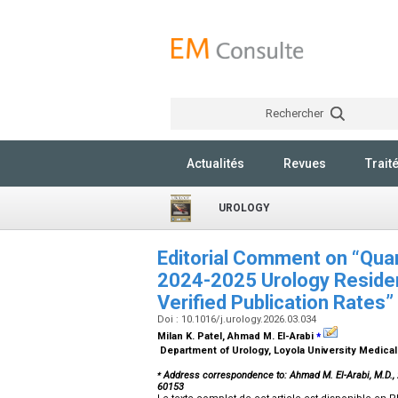
Rechercher
Actualités
Revues
Trait
UROLOGY
Editorial Comment on “Quan
2024-2025 Urology Residen
Verified Publication Rates”
Doi : 10.1016/j.urology.2026.03.034
⁎
Milan K. Patel, Ahmad M. El-Arabi
Department of Urology, Loyola University Medica
⁎
Address correspondence to: Ahmad M. El-Arabi, M.D., 
60153