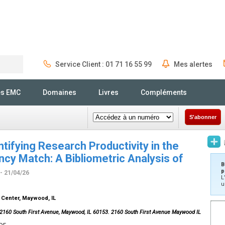
Service Client : 01 71 16 55 99
Mes alertes
Rechercher
és EMC
Domaines
Livres
Compléments
S'abonner
tifying Research Productivity in the
cy Match: A Bibliometric Analysis of
B
p
- 21/04/26
L
u
l Center, Maywood, IL
2160 South First Avenue, Maywood, IL 60153. 2160 South First Avenue Maywood IL