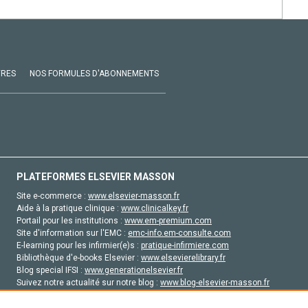
VRES
NOS FORMULES D'ABONNEMENTS
PLATEFORMES ELSEVIER MASSON
Site e-commerce :
www.elsevier-masson.fr
Aide à la pratique clinique :
www.clinicalkey.fr
Portail pour les institutions :
www.em-premium.com
Site d'information sur l'EMC :
emc-info.em-consulte.com
E-learning pour les infirmier(e)s :
pratique-infirmiere.com
Bibliothèque d'e-books Elsevier :
www.elsevierelibrary.fr
Blog special IFSI :
www.generationelsevier.fr
Suivez notre actualité sur notre blog :
www.blog-elsevier-masson.fr
Site d'emploi en santé :
emploisante.com