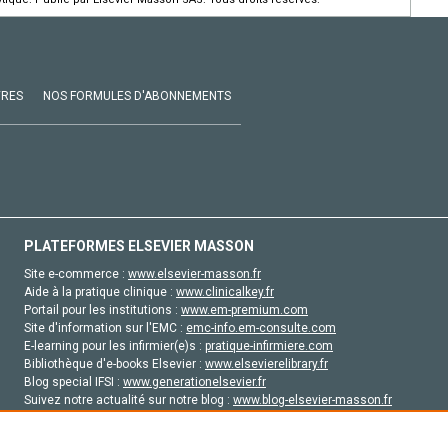
VRES
NOS FORMULES D'ABONNEMENTS
PLATEFORMES ELSEVIER MASSON
Site e-commerce :
www.elsevier-masson.fr
Aide à la pratique clinique :
www.clinicalkey.fr
Portail pour les institutions :
www.em-premium.com
Site d'information sur l'EMC :
emc-info.em-consulte.com
E-learning pour les infirmier(e)s :
pratique-infirmiere.com
Bibliothèque d'e-books Elsevier :
www.elsevierelibrary.fr
Blog special IFSI :
www.generationelsevier.fr
Suivez notre actualité sur notre blog :
www.blog-elsevier-masson.fr
Site d'emploi en santé :
emploisante.com