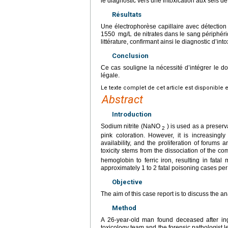
le diagnostic vers une intoxication aux sels de
Résultats
Une électrophorèse capillaire avec détectio
1550
mg/L de nitrates dans le sang périphéri
littérature, confirmant ainsi le diagnostic d’int
Conclusion
Ce cas souligne la nécessité d’intégrer le d
légale.
Le texte complet de cet article est disponible 
Abstract
Introduction
Sodium nitrite (NaNO
) is used as a preserva
2
pink coloration. However, it is increasingl
availability, and the proliferation of forums 
toxicity stems from the dissociation of the 
hemoglobin to ferric iron, resulting in fata
approximately 1 to 2 fatal poisoning cases pe
Objective
The aim of this case report is to discuss the a
Method
A 26-year-old man found deceased after in
toxicology team and the forensic pathologist l