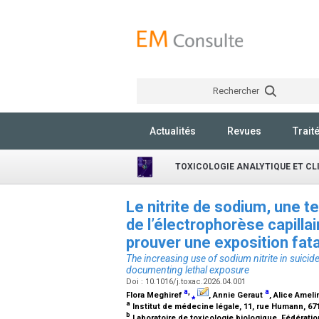
Rechercher
Actualités
Revues
Trait
TOXICOLOGIE ANALYTIQUE ET CL
Le nitrite de sodium, une te
de l’électrophorèse capilla
prouver une exposition fat
The increasing use of sodium nitrite in suicide
documenting lethal exposure
Doi : 10.1016/j.toxac.2026.04.001
a
,
a
Flora Meghiref
⁎
, Annie Geraut
, Alice Amel
a
Institut de médecine légale, 11, rue Humann, 67
b
Laboratoire de toxicologie biologique, Fédératio