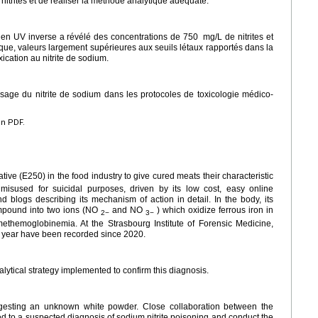
 nitrites et de réaliser la méthode analytique adéquate.
n en UV inverse a révélé des concentrations de 750
mg/L de nitrites et
que, valeurs largement supérieures aux seuils létaux rapportés dans la
oxication au nitrite de sodium.
osage du nitrite de sodium dans les protocoles de toxicologie médico-
en PDF.
tive (E250) in the food industry to give cured meats their characteristic
y misused for suicidal purposes, driven by its low cost, easy online
and blogs describing its mechanism of action in detail. In the body, its
compound into two ions (NO
and NO
) which oxidize ferrous iron in
2−
3−
l methemoglobinemia. At the Strasbourg Institute of Forensic Medicine,
r year have been recorded since 2020.
nalytical strategy implemented to confirm this diagnosis.
gesting an unknown white powder. Close collaboration between the
ed to a suspected diagnosis of sodium nitrite poisoning and conduct the