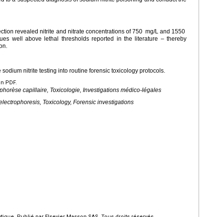
ction revealed nitrite and nitrate concentrations of 750
mg/L and 1550
lues well above lethal thresholds reported in the literature – thereby
on.
odium nitrite testing into routine forensic toxicology protocols.
en PDF.
ophorèse capillaire, Toxicologie, Investigations médico-légales
 electrophoresis, Toxicology, Forensic investigations
ique. Publié par Elsevier Masson SAS. Tous droits réservés.