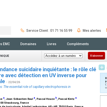
Service Client : 01 71 16 55 99
Mes alertes
Rechercher
és EMC
Domaines
Livres
Compléments
INIQUE
S'abonner
ndance suicidaire inquiétante : le rôle clé
ire avec détection en UV inverse pour
B
ale
p
- 22/04/26
L
s: The essential role of capillary electrophoresis in
u
a
a
b
a
ine
, Jean-Sébastien Raul
, Pascal Houze
, Pascal Kintz
100 Strasbourg, France
n de toxicologie, hôpital Lariboisière, AP–HP, 75010 Paris, France