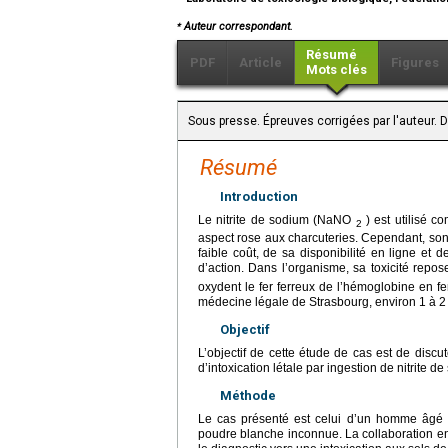
⁎
Auteur correspondant.
Résumé
PDF
Article
Figures
Mots clés
Sous presse. Épreuves corrigées par l'auteur. 
Résumé
Introduction
Le nitrite de sodium (NaNO
) est utilisé c
2
aspect rose aux charcuteries. Cependant, son
faible coût, de sa disponibilité en ligne et
d’action. Dans l’organisme, sa toxicité rep
oxydent le fer ferreux de l’hémoglobine en fe
médecine légale de Strasbourg, environ 1 à 2 
Objectif
L’objectif de cette étude de cas est de discu
d’intoxication létale par ingestion de nitrite d
Méthode
Le cas présenté est celui d’un homme âg
poudre blanche inconnue. La collaboration ent