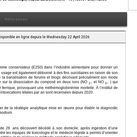
Références
Disponible en ligne depuis le Wednesday 22 April 2026
omme conservateur (E250) dans l’industrie alimentaire pour donner un
 usage est également détourné à des fins suicidaires en raison de son
 de la banalisation de forums et blogs décrivant précisément son mode
ose sur la dissociation du composé en deux ions (NO
et NO
) qui
2−
3−
r ferrique, provoquant une méthémoglobinémie mortelle. À l’institut de
intoxications létales par an sont recensées depuis 2020.
ter de la stratégie analytique mise en œuvre pour établir le diagnostic
e sodium.
é de 26
ans découvert décédé à son domicile, après ingestion d’une
re les équipes de toxicologie et le médecin légiste a permis d’orienter