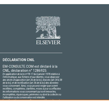
DÉCLARATION CNIL
EM-CONSULTE.COM est déclaré à la
CNIL, déclaration n° 1286925.
En application de la loi nº78-17 du 6 janvier 1978 relative à
l'informatique, aux fichiers et aux libertés, vous disposez
des droits d'opposition (art.26 de la loi), d'accès (art.34 à 38
de la loi), et de rectification (art.36 de la loi) des données
vous concernant. Ainsi, vous pouvez exiger que soient
rectifiées, complétées, clarifiées, mises à jour ou effacées
les informations vous concernant qui sont inexactes,
incomplètes, équivoques, périmées ou dont la collecte ou
l'utilisation ou la conservation est interdite.
Les informations personnelles concernant les visiteurs de
notre site, y compris leur identité, sont confidentielles.
Le responsable du site s'engage sur l'honneur à respecter