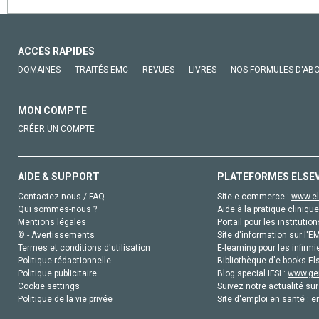
ACCÈS RAPIDES
DOMAINES
TRAITÉS EMC
REVUES
LIVRES
NOS FORMULES D'AB
MON COMPTE
CRÉER UN COMPTE
AIDE & SUPPORT
PLATEFORMES ELSE
Contactez-nous / FAQ
Site e-commerce :
www.el
Qui sommes-nous ?
Aide à la pratique clinique
Mentions légales
Portail pour les institution
© - Avertissements
Site d'information sur l'E
Termes et conditions d'utilisation
E-learning pour les infirmi
Politique rédactionnelle
Bibliothèque d'e-books Els
Politique publicitaire
Blog special IFSI :
www.gen
Cookie settings
Suivez notre actualité sur
Politique de la vie privée
Site d'emploi en santé :
e