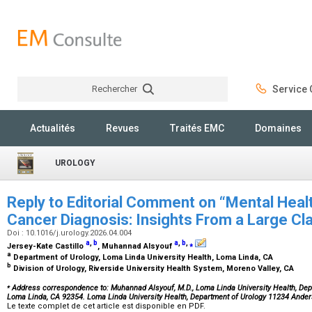
Rechercher
Service C
Rechercher
Actualités
Revues
Traités EMC
Domaines
UROLOGY
Reply to Editorial Comment on “Mental Healt
Cancer Diagnosis: Insights From a Large C
Doi : 10.1016/j.urology.2026.04.004
a
,
b
a
,
b
,
⁎
Jersey-Kate Castillo
, Muhannad Alsyouf
a
Department of Urology, Loma Linda University Health, Loma Linda, CA
b
Division of Urology, Riverside University Health System, Moreno Valley, CA
⁎
Address correspondence to: Muhannad Alsyouf, M.D., Loma Linda University Health, Dep
Loma Linda, CA 92354. Loma Linda University Health, Department of Urology 11234 And
Le texte complet de cet article est disponible en PDF.