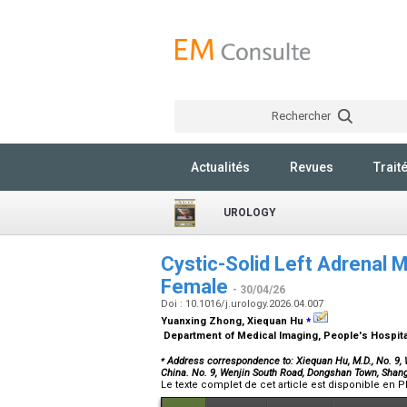
Rechercher
Actualités
Revues
Trait
UROLOGY
Cystic-Solid Left Adrenal 
Female
- 30/04/26
Doi : 10.1016/j.urology.2026.04.007
⁎
Yuanxing Zhong, Xiequan Hu
Department of Medical Imaging, People's Hospit
⁎
Address correspondence to: Xiequan Hu, M.D.,
No. 9, 
China. No. 9, Wenjin South Road, Dongshan Town, Shan
Le texte complet de cet article est disponible en P