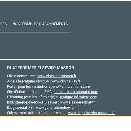
VRES
NOS FORMULES D'ABONNEMENTS
PLATEFORMES ELSEVIER MASSON
Site e-commerce :
www.elsevier-masson.fr
Aide à la pratique clinique :
www.clinicalkey.fr
Portail pour les institutions :
www.em-premium.com
Site d'information sur l'EMC :
emc-info.em-consulte.com
E-learning pour les infirmier(e)s :
pratique-infirmiere.com
Bibliothèque d'e-books Elsevier :
www.elsevierelibrary.fr
Blog special IFSI :
www.generationelsevier.fr
Suivez notre actualité sur notre blog :
www.blog-elsevier-masson.fr
Site d'emploi en santé :
emploisante.com