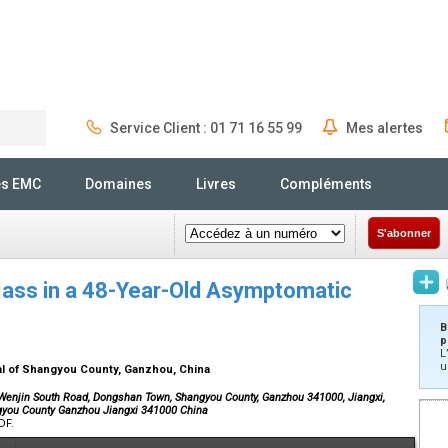
Service Client : 01 71 16 55 99
Mes alertes
Rechercher
és EMC
Domaines
Livres
Compléments
S'abonner
Mass in a 48-Year-Old Asymptomatic
B
p
L
u
al of Shangyou County, Ganzhou, China
Wenjin South Road, Dongshan Town, Shangyou County, Ganzhou 341000, Jiangxi,
gyou County Ganzhou Jiangxi 341000 China
DF.