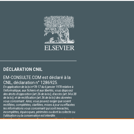
DÉCLARATION CNIL
EM-CONSULTE.COM est déclaré à la
CNIL, déclaration n° 1286925.
En application de la loi nº78-17 du 6 janvier 1978 relative à
l'informatique, aux fichiers et aux libertés, vous disposez
des droits d'opposition (art.26 de la loi), d'accès (art.34 à 38
de la loi), et de rectification (art.36 de la loi) des données
vous concernant. Ainsi, vous pouvez exiger que soient
rectifiées, complétées, clarifiées, mises à jour ou effacées
les informations vous concernant qui sont inexactes,
incomplètes, équivoques, périmées ou dont la collecte ou
l'utilisation ou la conservation est interdite.
Les informations personnelles concernant les visiteurs de
notre site, y compris leur identité, sont confidentielles.
Le responsable du site s'engage sur l'honneur à respecter
les conditions légales de confidentialité applicables en
France et à ne pas divulguer ces informations à des tiers.