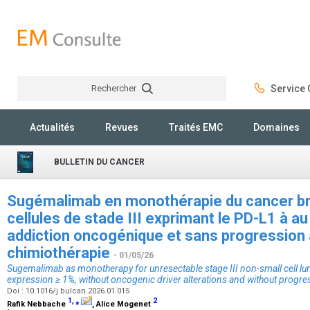
Rechercher
Service C
Rechercher
Actualités
Revues
Traités EMC
Domaines
BULLETIN DU CANCER
Sugémalimab en monothérapie du cancer br
cellules de stade III exprimant le PD-L1 à a
addiction oncogénique et sans progression 
chimiothérapie
- 01/05/26
Sugemalimab as monotherapy for unresectable stage III non-small cell lu
expression ≥ 1%, without oncogenic driver alterations and without progre
Doi : 10.1016/j.bulcan.2026.01.015
1
,
⁎
2
Rafik Nebbache
, Alice Mogenet