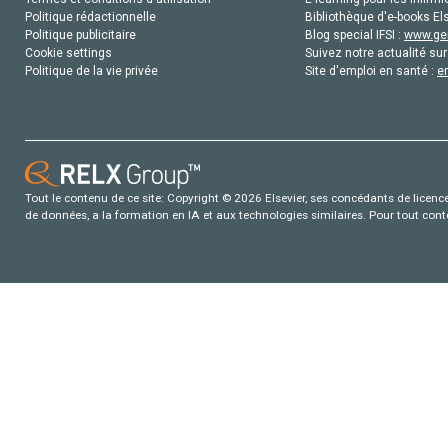
Politique rédactionnelle
Bibliothèque d'e-books Els
Politique publicitaire
Blog special IFSI :
www.gen
Cookie settings
Suivez notre actualité sur
Politique de la vie privée
Site d'emploi en santé :
e
Tout le contenu de ce site: Copyright © 2026 Elsevier, ses concédants de licence e
de données, a la formation en IA et aux technologies similaires. Pour tout con