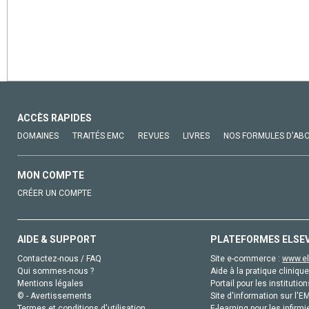
ACCÈS RAPIDES
DOMAINES
TRAITÉS EMC
REVUES
LIVRES
NOS FORMULES D'AB
MON COMPTE
CRÉER UN COMPTE
AIDE & SUPPORT
PLATEFORMES ELSE
Contactez-nous / FAQ
Site e-commerce :
www.el
Qui sommes-nous ?
Aide à la pratique clinique
Mentions légales
Portail pour les institution
© - Avertissements
Site d'information sur l'E
Termes et conditions d'utilisation
E-learning pour les infirmi