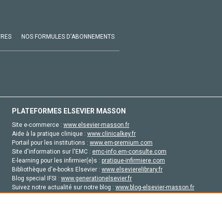
VRES
NOS FORMULES D'ABONNEMENTS
PLATEFORMES ELSEVIER MASSON
Site e-commerce :
www.elsevier-masson.fr
Aide à la pratique clinique :
www.clinicalkey.fr
Portail pour les institutions :
www.em-premium.com
Site d'information sur l'EMC :
emc-info.em-consulte.com
E-learning pour les infirmier(e)s :
pratique-infirmiere.com
Bibliothèque d'e-books Elsevier :
www.elsevierelibrary.fr
Blog special IFSI :
www.generationelsevier.fr
Suivez notre actualité sur notre blog :
www.blog-elsevier-masson.fr
Site d'emploi en santé :
emploisante.com