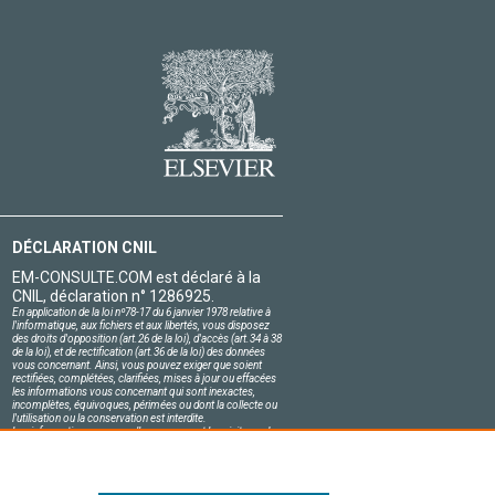
DÉCLARATION CNIL
EM-CONSULTE.COM est déclaré à la
CNIL, déclaration n° 1286925.
En application de la loi nº78-17 du 6 janvier 1978 relative à
l'informatique, aux fichiers et aux libertés, vous disposez
des droits d'opposition (art.26 de la loi), d'accès (art.34 à 38
de la loi), et de rectification (art.36 de la loi) des données
vous concernant. Ainsi, vous pouvez exiger que soient
rectifiées, complétées, clarifiées, mises à jour ou effacées
les informations vous concernant qui sont inexactes,
incomplètes, équivoques, périmées ou dont la collecte ou
l'utilisation ou la conservation est interdite.
Les informations personnelles concernant les visiteurs de
notre site, y compris leur identité, sont confidentielles.
Le responsable du site s'engage sur l'honneur à respecter
les conditions légales de confidentialité applicables en
France et à ne pas divulguer ces informations à des tiers.