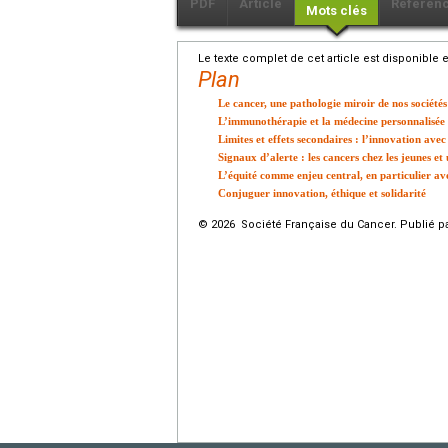
PDF
Article
Référen
Mots clés
Le texte complet de cet article est disponible 
Plan
Le cancer, une pathologie miroir de nos sociétés
L’immunothérapie et la médecine personnalisée 
Limites et effets secondaires : l’innovation ave
Signaux d’alerte : les cancers chez les jeunes et
L’équité comme enjeu central, en particulier ave
Conjuguer innovation, éthique et solidarité
© 2026 Société Française du Cancer. Publié pa