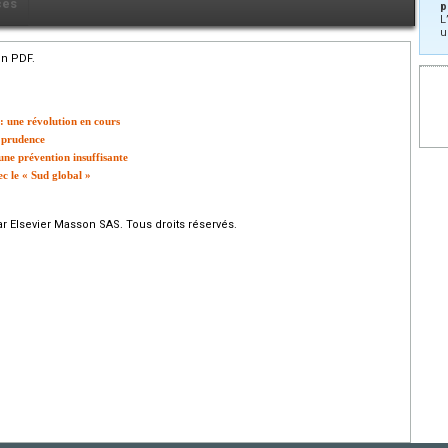
ces
p
L
u
en PDF.
: une révolution en cours
c prudence
 une prévention insuffisante
c le « Sud global »
r Elsevier Masson SAS. Tous droits réservés.