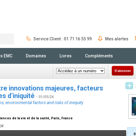
Service Client : 01 71 16 55 99
Mes alertes
Rechercher
és EMC
Domaines
Livres
Compléments
S'abonner
tre innovations majeures, facteurs
s d’iniquité
- 01/05/26
s, environmental factors and risks of inequity
ences de la vie et de la santé, Paris, France
DF.
B