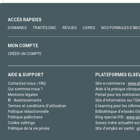
ACCÈS RAPIDES
DOMAINES
TRAITÉS EMC
REVUES
LIVRES
NOS FORMULES D'AB
MON COMPTE
CRÉER UN COMPTE
AIDE & SUPPORT
PLATEFORMES ELSE
Contactez-nous / FAQ
Site e-commerce :
www.el
Qui sommes-nous ?
Aide à la pratique clinique
Mentions légales
Portail pour les institution
© - Avertissements
Site d'information sur l'E
Termes et conditions d'utilisation
E-learning pour les infirmi
Politique rédactionnelle
Bibliothèque d'e-books Els
Politique publicitaire
Blog special IFSI :
www.gen
Cookie settings
Suivez notre actualité sur
Politique de la vie privée
Site d'emploi en santé :
e