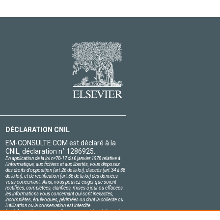
DÉCLARATION CNIL
EM-CONSULTE.COM est déclaré à la
CNIL, déclaration n° 1286925.
En application de la loi nº78-17 du 6 janvier 1978 relative à
l'informatique, aux fichiers et aux libertés, vous disposez
des droits d'opposition (art.26 de la loi), d'accès (art.34 à 38
de la loi), et de rectification (art.36 de la loi) des données
vous concernant. Ainsi, vous pouvez exiger que soient
rectifiées, complétées, clarifiées, mises à jour ou effacées
les informations vous concernant qui sont inexactes,
incomplètes, équivoques, périmées ou dont la collecte ou
l'utilisation ou la conservation est interdite.
Les informations personnelles concernant les visiteurs de
notre site, y compris leur identité, sont confidentielles.