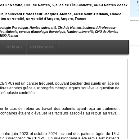
p
 université, CHU de Nantes, 5, allée de l’Île-Gloriette, 44093 Nantes cedex
L
u
lain, boulevard Professeur-Jacques-Monod, 44800 Saint-Herblain, France
s université, université d’Angers, Angers, France
ncologie thoracique, Nantes université, CHU de Nantes, boulevard Professeur-
e médicale, service d’oncologie thoracique, Nantes université, CHU de Nantes
4800 France
Tableaux
Références
(CBNPC) est un cancer fréquent, pouvant toucher des sujets en âge de
ernières années grâce aux progrès thérapeutiques soulève la question de
e néoplasie contrôlée.
luer le taux de retour au travail des patients ayant reçu un traitement
ndaires étaient d’évaluer les facteurs associés au retour au travail,
te entre juin 2023 et octobre 2024 incluant des patients âgés de 18 à
nt du diagnostic de CBNPC. Un questionnaire a été remis aux patients