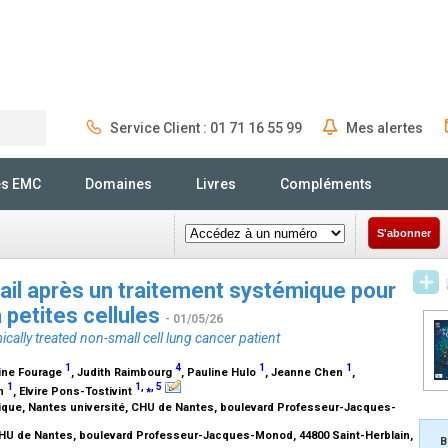
Service Client : 01 71 16 55 99
Mes alertes
Rechercher
és EMC
Domaines
Livres
Compléments
S'abonner
vail après un traitement systémique pour
 petites cellules
- 01/05/26
ically treated non-small cell lung cancer patient
1
4
1
1
vine Fourage
, Judith Raimbourg
, Pauline Hulo
, Jeanne Chen
,
1
1
,
⁎
,
5
on
, Elvire Pons-Tostivint
ique, Nantes université, CHU de Nantes, boulevard Professeur-Jacques-
 CHU de Nantes, boulevard Professeur-Jacques-Monod, 44800 Saint-Herblain,
B