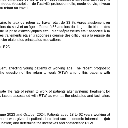
miques (description de l’activité professionnelle, mode de vie, niveau
u retour au travail.
ire, le taux de retour au travail était de 33 %. Après ajustement en
lors du suivi et un âge inférieur à 55 ans lors du diagnostic étaient des
que la prise d’anxiolytiques et/ou d’antidépresseurs était associée à la
es traitements étaient rapportées comme des difficultés à la reprise du
ancier étaient les principales motivations.
en PDF.
ent, affecting young patients of working age. The recent prognostic
 the question of the return to work (RTW) among this patients with
te the rate of return to work of patients after systemic treatment for
actors associated with RTW, as well as the obstacles and facilitators
 June 2023 and October 2024. Patients aged 18 to 62 years working at
ire was given to patients to collect socioeconomic information (job
education) and determine the incentives and obstacles to RTW.