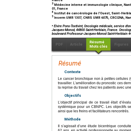
France
3
Médecine interne et immunologie clinique, Nantes
01, France
4
Institut de cancérologie de l’Ouest, Saint-Herb
5
Inserm UMR 1307, CNRS UMR 6075, CRCI2NA, Nante
⁎
Elvire Pons-Tostivint, Oncologie médicale, service d’o
Jacques-Monod, 44800 Saint-Herblain, France. Oncologi
boulevard Professeur-Jacques-Monod Saint-Herblain 4
Résumé
PDF
Article
Figures
Mots clés
Résumé
Contexte
Le cancer bronchique non à petites cellules 
travailler. L’amélioration du pronostic ces d
la reprise du travail chez les patients avec un
Objectifs
L’objectif principal de ce travail était d’éva
systémique pour un CBNPC. Les objectifs seco
ainsi que les freins et facilitateurs rencontrés.
Méthode
Il s’agissait d’une étude bicentrique condui
62 ans, en activité professionnelle au mome