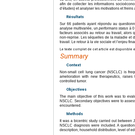
afin de collecter les informations socioécono
d’études) et analyser les motivations et freins a
Résultats
Sur 66 patients ayant répondu au questionna
analyse multivariée, un
performans status
à 0 
facteurs associés au retour au travail, alors 
non-reprise. Les séquelles de la maladie et d
travail. Le retour à la vie sociale et l’enjeu fin
Le texte complet de cet article est disponible 
Summary
Context
Non-small cell lung cancer (NSCLC) is frequ
amelioration with new therapeutics, raises
controlled tumor.
Objectives
The main objective of this work was to evalua
NSCLC. Secondary objectives were to assess f
encountered.
Methods
It was a bicentric study carried out between
NSCLC diagnosis were included. A questionna
description, household distribution, level of 