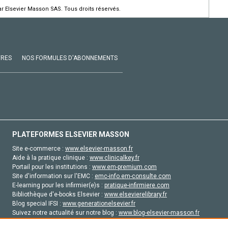
r Elsevier Masson SAS. Tous droits réservés.
VRES
NOS FORMULES D'ABONNEMENTS
PLATEFORMES ELSEVIER MASSON
Site e-commerce :
www.elsevier-masson.fr
Aide à la pratique clinique :
www.clinicalkey.fr
Portail pour les institutions :
www.em-premium.com
Site d'information sur l'EMC :
emc-info.em-consulte.com
E-learning pour les infirmier(e)s :
pratique-infirmiere.com
Bibliothèque d'e-books Elsevier :
www.elsevierelibrary.fr
Blog special IFSI :
www.generationelsevier.fr
Suivez notre actualité sur notre blog :
www.blog-elsevier-masson.fr
Site d'emploi en santé :
emploisante.com