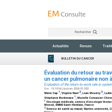
Rechercher
Actualités
Revues
Trait
BULLETIN DU CANCER
Évaluation du retour au tra
un cancer pulmonaire non à
Evaluation of the return-to-work rate in system
Doi : 10.1016/j.bulcan.2026.01.020
1
2
3
Marie Cap
, Virginie Nael
, Loan Mouézy
, Ludi
1
Stéphanie Bordenave
, Murielle Corvaisier-Chir
1
Oncologie médicale, service d’oncologie thorac
Monod, 44800 Saint-Herblain, France
2
Service de santé au travail, Nantes université,