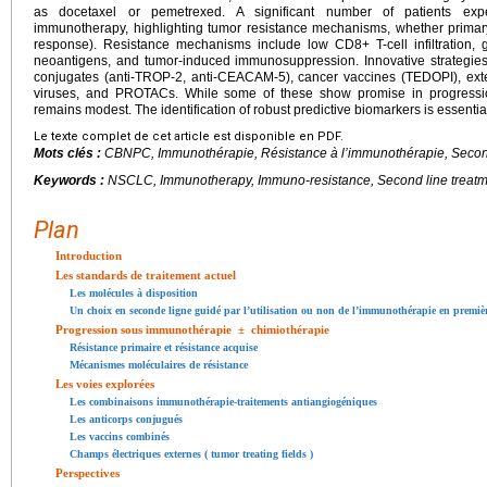
as docetaxel or pemetrexed. A significant number of patients expe
immunotherapy, highlighting tumor resistance mechanisms, whether primary (r
response). Resistance mechanisms include low CD8+ T-cell infiltration, 
neoantigens, and tumor-induced immunosuppression. Innovative strategies 
conjugates (anti-TROP-2, anti-CEACAM-5), cancer vaccines (TEDOPI), externa
viruses, and PROTACs. While some of these show promise in progression-
remains modest. The identification of robust predictive biomarkers is essential 
Le texte complet de cet article est disponible en PDF.
Mots clés :
CBNPC, Immunothérapie, Résistance à l’immunothérapie, Second
Keywords :
NSCLC, Immunotherapy, Immuno-resistance, Second line treat
Plan
Introduction
Les standards de traitement actuel
Les molécules à disposition
Un choix en seconde ligne guidé par l’utilisation ou non de l’immunothérapie en premièr
Progression sous immunothérapie
±
chimiothérapie
Résistance primaire et résistance acquise
Mécanismes moléculaires de résistance
Les voies explorées
Les combinaisons immunothérapie-traitements antiangiogéniques
Les anticorps conjugués
Les vaccins combinés
Champs électriques externes ( tumor treating fields )
Perspectives