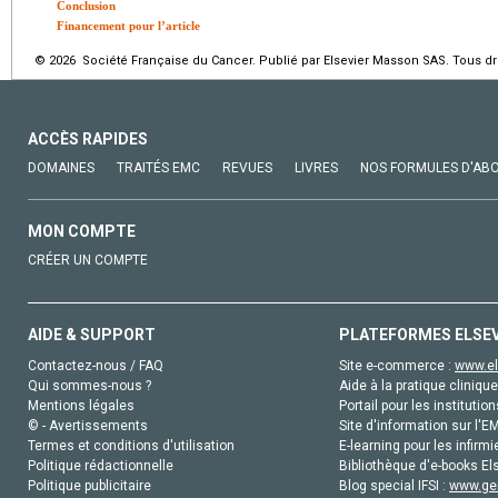
Conclusion
Financement pour l’article
© 2026 Société Française du Cancer. Publié par Elsevier Masson SAS. Tous dro
ACCÈS RAPIDES
DOMAINES
TRAITÉS EMC
REVUES
LIVRES
NOS FORMULES D'AB
MON COMPTE
CRÉER UN COMPTE
AIDE & SUPPORT
PLATEFORMES ELSE
Contactez-nous / FAQ
Site e-commerce :
www.el
Qui sommes-nous ?
Aide à la pratique clinique
Mentions légales
Portail pour les institution
© - Avertissements
Site d'information sur l'E
Termes et conditions d'utilisation
E-learning pour les infirmi
Politique rédactionnelle
Bibliothèque d'e-books Els
Politique publicitaire
Blog special IFSI :
www.gen