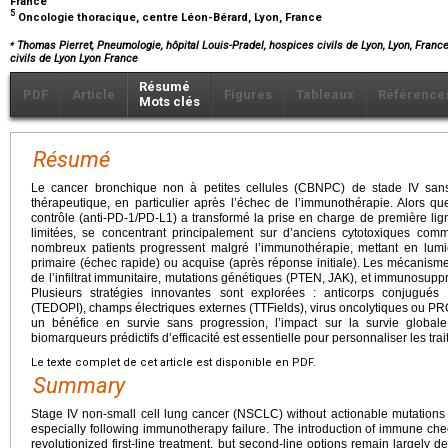
France
5
Oncologie thoracique, centre Léon-Bérard, Lyon, France
⁎
Thomas Pierret, Pneumologie, hôpital Louis-Pradel, hospices civils de Lyon, Lyon, Franc
civils de Lyon Lyon France
Résumé
PDF
Article
Figures
Tableaux
Référence
Mots clés
Résumé
Le cancer bronchique non à petites cellules (CBNPC) de stade IV sans
thérapeutique, en particulier après l’échec de l’immunothérapie. Alors que
contrôle (anti-PD-1/PD-L1) a transformé la prise en charge de première lig
limitées, se concentrant principalement sur d’anciens cytotoxiques co
nombreux patients progressent malgré l’immunothérapie, mettant en lumièr
primaire (échec rapide) ou acquise (après réponse initiale). Les mécanismes
de l’infiltrat immunitaire, mutations génétiques (PTEN, JAK), et immunosup
Plusieurs stratégies innovantes sont explorées : anticorps conjugués 
(TEDOPI), champs électriques externes (TTFields), virus oncolytiques ou P
un bénéfice en survie sans progression, l’impact sur la survie globale
biomarqueurs prédictifs d’efficacité est essentielle pour personnaliser les tr
Le texte complet de cet article est disponible en PDF.
Summary
Stage IV non-small cell lung cancer (NSCLC) without actionable mutations
especially following immunotherapy failure. The introduction of immune che
revolutionized first-line treatment, but second-line options remain largel