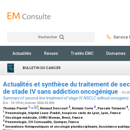
Rechercher
Service C
Rechercher
Actualités
Revues
Traités EMC
Domaines
BULLETIN DU CANCER
Actualités et synthèse du traitement de s
de stade IV sans addiction oncogénique
- 01/0
Summary of second-line treatment of stage IV NSCLC without oncogenic 
Doi : 10.1016/j.bulcan.2026.02.003
1
,
⁎
2
3
4
Thomas Pierret
, Renaud Descourt
, Romain Corre
, Pascale Tomasini
,
1
Pneumologie, hôpital Louis-Pradel, hospices civils de Lyon, Lyon, France
2
Oncologie médicale, CHRU Morvan, Brest, France
3
Pneumologie, CH Cornouaille, Quimper, France
4
Innovations thérapeutiques et oncologie pluridisciplinaire, Assistance publiqu