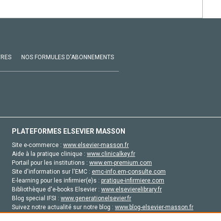
VRES
NOS FORMULES D'ABONNEMENTS
PLATEFORMES ELSEVIER MASSON
Site e-commerce :
www.elsevier-masson.fr
Aide à la pratique clinique :
www.clinicalkey.fr
Portail pour les institutions :
www.em-premium.com
Site d'information sur l'EMC :
emc-info.em-consulte.com
E-learning pour les infirmier(e)s :
pratique-infirmiere.com
Bibliothèque d'e-books Elsevier :
www.elsevierelibrary.fr
Blog special IFSI :
www.generationelsevier.fr
Suivez notre actualité sur notre blog :
www.blog-elsevier-masson.fr
Site d'emploi en santé :
emploisante.com