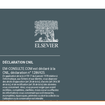
DÉCLARATION CNIL
EM-CONSULTE.COM est déclaré à la
CNIL, déclaration n° 1286925.
En application de la loi nº78-17 du 6 janvier 1978 relative à
l'informatique, aux fichiers et aux libertés, vous disposez
des droits d'opposition (art.26 de la loi), d'accès (art.34 à 38
de la loi), et de rectification (art.36 de la loi) des données
vous concernant. Ainsi, vous pouvez exiger que soient
rectifiées, complétées, clarifiées, mises à jour ou effacées
les informations vous concernant qui sont inexactes,
incomplètes, équivoques, périmées ou dont la collecte ou
l'utilisation ou la conservation est interdite.
Les informations personnelles concernant les visiteurs de
notre site, y compris leur identité, sont confidentielles.