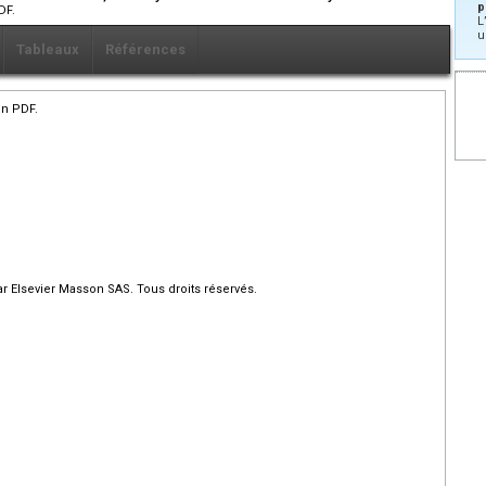
p
DF.
L
u
Tableaux
Références
en PDF.
r Elsevier Masson SAS. Tous droits réservés.