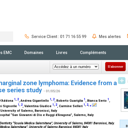
Service Client : 01 71 16 55 99
Mes alertes
Rechercher
és EMC
Domaines
Livres
Compléments
S'abonner
marginal zone lymphoma: Evidence from a
ase series study
- 01/05/26
1
,
2
1
,
2
1
1
 D’Addona
, Andrea Gigantiello
, Roberto Guariglia
, Bianca Serio
,
1
,
2
1
,
2
1
,
2
,
⁎
ni Signorile
, Valentina Giudice
, Carmine Selleri
niversity of Salerno, Baronissi, Italy
pital “San Giovanni di Dio e Ruggi d’Aragona”, Salerno, Italy
ntistry “Scuola Medica Salernitana”, University of Salerno, 84081 Baronissi, Italy.
B
edica Salernitana”, University of Salerno Baronissi 84081 Italy