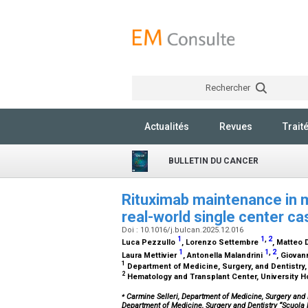
Rechercher
Actualités
Revues
Trait
BULLETIN DU CANCER
Rituximab maintenance in 
real-world single center c
Doi : 10.1016/j.bulcan.2025.12.016
1
1
,
2
Luca Pezzullo
, Lorenzo Settembre
, Matteo
1
1
,
2
Laura Mettivier
, Antonella Malandrini
, Giovan
1
Department of Medicine, Surgery, and Dentistry, U
2
Hematology and Transplant Center, University Hos
⁎
Carmine Selleri, Department of Medicine, Surgery and De
Department of Medicine, Surgery and Dentistry “Scuola M