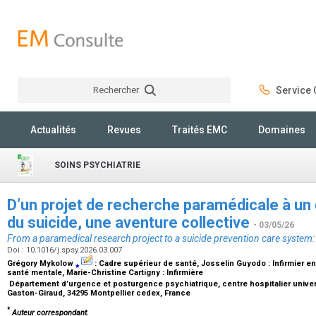
Rechercher
Service C
Rechercher
Actualités
Revues
Traités EMC
Domaines
SOINS PSYCHIATRIE
D’un projet de recherche paramédicale à un 
du suicide, une aventure collective
- 03/05/26
From a paramedical research project to a suicide prevention care system: 
Doi : 10.1016/j.spsy.2026.03.007
Grégory Mykolow
⁎
:
Cadre supérieur de santé
, Josselin Guyodo :
Infirmier e
santé mentale
, Marie-Christine Cartigny :
Infirmière
Département d’urgence et posturgence psychiatrique, centre hospitalier univer
Gaston-Giraud, 34295 Montpellier cedex, France
*
Auteur correspondant.