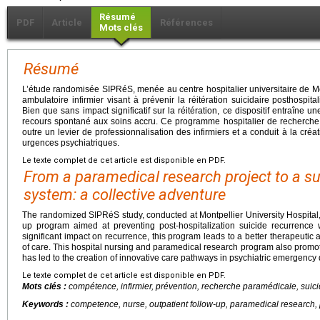
Résumé
PDF
Article
Références
Mots clés
Résumé
L’étude randomisée SIPRéS, menée au centre hospitalier universitaire de Mon
ambulatoire infirmier visant à prévenir la réitération suicidaire posthospita
Bien que sans impact significatif sur la réitération, ce dispositif entraîne u
recours spontané aux soins accru. Ce programme hospitalier de recherche 
outre un levier de professionnalisation des infirmiers et a conduit à la cré
urgences psychiatriques.
Le texte complet de cet article est disponible en PDF.
From a paramedical research project to a su
system: a collective adventure
The randomized SIPRéS study, conducted at Montpellier University Hospital,
up program aimed at preventing post-hospitalization suicide recurrence 
significant impact on recurrence, this program leads to a better therapeuti
of care. This hospital nursing and paramedical research program also promot
has led to the creation of innovative care pathways in psychiatric emergency
Le texte complet de cet article est disponible en PDF.
Mots clés :
compétence, infirmier, prévention, recherche paramédicale, suici
Keywords :
competence, nurse, outpatient follow-up, paramedical research, 