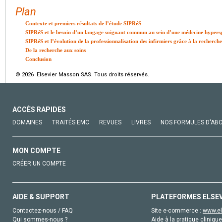
Plan
Contexte et premiers résultats de l’étude SIPRéS
SIPRéS et le besoin d’un langage soignant commun au sein d’une médecine hypersp
SIPRéS et l’évolution de la professionnalisation des infirmiers grâce à la recherc
De la recherche aux soins
Conclusion
© 2026 Elsevier Masson SAS. Tous droits réservés.
ACCÈS RAPIDES
DOMAINES
TRAITÉS EMC
REVUES
LIVRES
NOS FORMULES D'AB
MON COMPTE
CRÉER UN COMPTE
AIDE & SUPPORT
PLATEFORMES ELSE
Contactez-nous / FAQ
Site e-commerce :
www.el
Qui sommes-nous ?
Aide à la pratique clinique