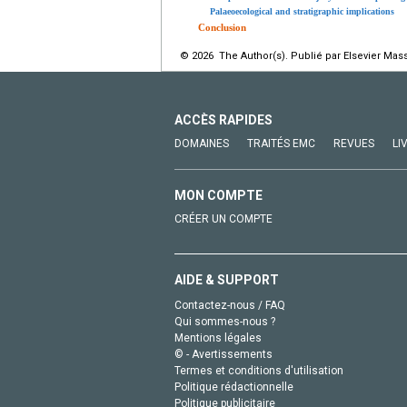
Palaeoecological and stratigraphic implications
Conclusion
© 2026 The Author(s). Publié par Elsevier Mass
ACCÈS RAPIDES
DOMAINES
TRAITÉS EMC
REVUES
LI
MON COMPTE
CRÉER UN COMPTE
AIDE & SUPPORT
Contactez-nous / FAQ
Qui sommes-nous ?
Mentions légales
© - Avertissements
Termes et conditions d'utilisation
Politique rédactionnelle
Politique publicitaire