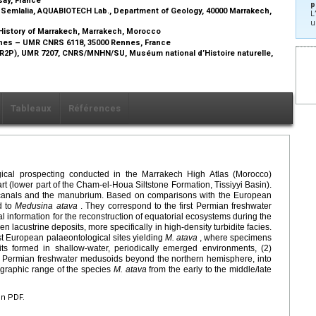
p
s Semlalia, AQUABIOTECH Lab., Department of Geology, 40000 Marrakech,
L
u
History of Marrakech, Marrakech, Morocco
nes – UMR CNRS 6118, 35000 Rennes, France
R2P), UMR 7207, CNRS/MNHN/SU, Muséum national d’Histoire naturelle,
Tableaux
Références
gical prospecting conducted in the Marrakech High Atlas (Morocco)
t (lower part of the Cham-el-Houa Siltstone Formation, Tissiyyi Basin).
 canals and the manubrium. Based on comparisons with the European
d to
Medusina atava
. They correspond to the first Permian freshwater
information for the reconstruction of equatorial ecosystems during the
 lacustrine deposits, more specifically in high-density turbidite facies.
st European palaeontological sites yielding
M. atava
, where specimens
its formed in shallow-water, periodically emerged environments, (2)
f Permian freshwater medusoids beyond the northern hemisphere, into
tigraphic range of the species
M. atava
from the early to the middle/late
en PDF.