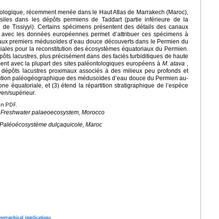
tologique, récemment menée dans le Haut Atlas de Marrakech (Maroc),
iles dans les dépôts permiens de Taddart (partie inférieure de la
 de Tissiyyi). Certains spécimens présentent des détails des canaux
 avec les données européennes permet d’attribuer ces spécimens à
 aux premiers médusoïdes d’eau douce découverts dans le Permien du
iales pour la reconstitution des écosystèmes équatoriaux du Permien.
ôts lacustres, plus précisément dans des faciès turbiditiques de haute
ement avec la plupart des sites paléontologiques européens à
M. atava
,
dépôts lacustres proximaux associés à des milieux peu profonds et
ribution paléogéographique des médusoïdes d’eau douce du Permien au-
e équatoriale, et (3) étend la répartition stratigraphique de l’espèce
en/supérieur.
en PDF.
s, Freshwater palaeoecosystem, Morocco
 Paléoécosystème dulçaquicole, Maroc
eographical implications