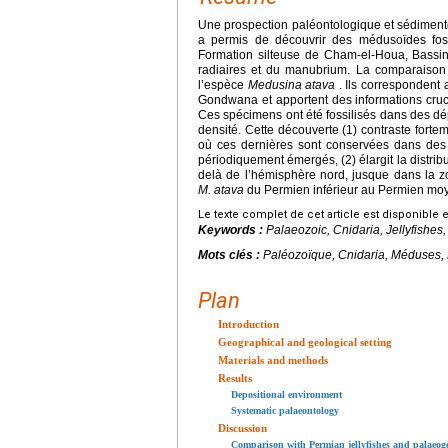
Une prospection paléontologique et sédimen
a permis de découvrir des médusoïdes foss
Formation silteuse de Cham-el-Houa, Bassin
radiaires et du manubrium. La comparaison
l’espèce
Medusina atava
. Ils correspondent
Gondwana et apportent des informations cruc
Ces spécimens ont été fossilisés dans des dép
densité. Cette découverte (1) contraste fort
où ces dernières sont conservées dans des 
périodiquement émergés, (2) élargit la dist
delà de l’hémisphère nord, jusque dans la zon
M. atava
du Permien inférieur au Permien moy
Le texte complet de cet article est disponible 
Keywords :
Palaeozoic, Cnidaria, Jellyfishe
Mots clés :
Paléozoïque, Cnidaria, Méduses,
Plan
Introduction
Geographical and geological setting
Materials and methods
Results
Depositional environment
Systematic palaeontology
Discussion
Comparison with Permian jellyfishes and palaeog