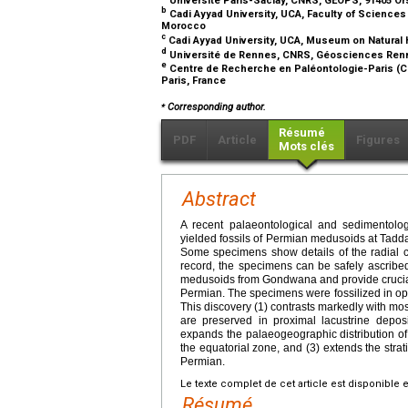
b
Cadi Ayyad University, UCA, Faculty of Science
Morocco
c
Cadi Ayyad University, UCA, Museum on Natural 
d
Université de Rennes, CNRS, Géosciences Ren
e
Centre de Recherche en Paléontologie-Paris (C
Paris, France
⁎
Corresponding author.
Résumé
PDF
Article
Figures
Mots clés
Abstract
A recent palaeontological and sedimentolo
yielded fossils of Permian medusoids at Taddar
Some specimens show details of the radial
record, the specimens can be safely ascribe
medusoids from Gondwana and provide crucial 
Permian. The specimens were fossilized in open
This discovery (1) contrasts markedly with mo
are preserved in proximal lacustrine depos
expands the palaeogeographic distribution o
the equatorial zone, and (3) extends the stra
Permian.
Le texte complet de cet article est disponible 
Résumé