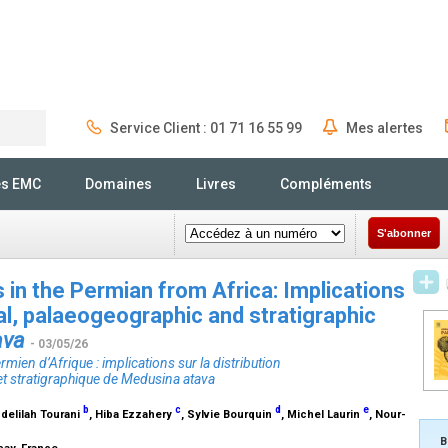
Service Client : 01 71 16 55 99
Mes alertes
Rechercher
és EMC
Domaines
Livres
Compléments
S'abonner
 in the Permian from Africa: Implications
l, palaeogeographic and stratigraphic
ava
- 03/05/26
en d’Afrique : implications sur la distribution
t stratigraphique de
Medusina atava
b
c
d
e
bdelilah Tourani
, Hiba Ezzahery
, Sylvie Bourquin
, Michel Laurin
, Nour-
B
say, France