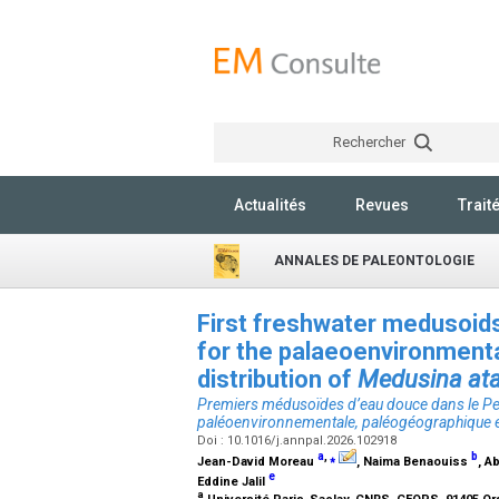
Rechercher
Actualités
Revues
Trait
ANNALES DE PALEONTOLOGIE
First freshwater medusoids
for the palaeoenvironmenta
distribution of
Medusina at
Premiers médusoïdes d’eau douce dans le Permi
paléoenvironnementale, paléogéographique e
Doi : 10.1016/j.annpal.2026.102918
a
,
⁎
b
Jean-David Moreau
, Naima Benaouiss
, A
e
Eddine Jalil
a
Université Paris-Saclay, CNRS, GEOPS, 91405 Or