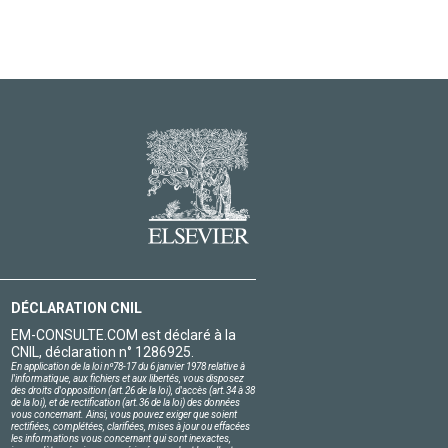
DÉCLARATION CNIL
EM-CONSULTE.COM est déclaré à la
CNIL, déclaration n° 1286925.
En application de la loi nº78-17 du 6 janvier 1978 relative à
l'informatique, aux fichiers et aux libertés, vous disposez
des droits d'opposition (art.26 de la loi), d'accès (art.34 à 38
de la loi), et de rectification (art.36 de la loi) des données
vous concernant. Ainsi, vous pouvez exiger que soient
rectifiées, complétées, clarifiées, mises à jour ou effacées
les informations vous concernant qui sont inexactes,