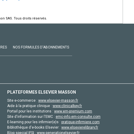
on SAS. Tous droits réservés.
VRES
NOS FORMULES D'ABONNEMENTS
PLATEFORMES ELSEVIER MASSON
Site e-commerce :
www.elsevier-masson.fr
Aide à la pratique clinique :
www.clinicalkey.fr
Portail pour les institutions :
www.em-premium.com
Site d'information sur l'EMC :
emc-info.em-consulte.com
E-learning pour les infirmier(e)s :
pratique-infirmiere.com
Bibliothèque d'e-books Elsevier :
www.elsevierelibrary.fr
Blog special IFSI :
www.generationelsevier.fr