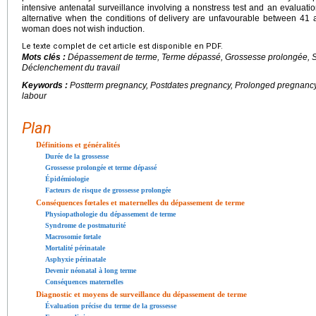
intensive antenatal surveillance involving a nonstress test and an evaluation
alternative when the conditions of delivery are unfavourable between 41
woman does not wish induction.
Le texte complet de cet article est disponible en PDF.
Mots clés :
Dépassement de terme, Terme dépassé, Grossesse prolongée, Su
Déclenchement du travail
Keywords :
Postterm pregnancy, Postdates pregnancy, Prolonged pregnancy, 
labour
Plan
Définitions et généralités
Durée de la grossesse
Grossesse prolongée et terme dépassé
Épidémiologie
Facteurs de risque de grossesse prolongée
Conséquences fœtales et maternelles du dépassement de terme
Physiopathologie du dépassement de terme
Syndrome de postmaturité
Macrosomie fœtale
Mortalité périnatale
Asphyxie périnatale
Devenir néonatal à long terme
Conséquences maternelles
Diagnostic et moyens de surveillance du dépassement de terme
Évaluation précise du terme de la grossesse