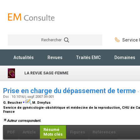
Rechercher
Service C
Rechercher
Actualités
Revues
Traités EMC
Domaines
LA REVUE SAGE-FEMME
Prise en charge du dépassement de terme
-
Doi : 10.1016/j.sagf.2007.09.001
⁎
G. Beucher
, M. Dreyfus
Service de gynécologie-obstétrique et médecine de la reproduction, CHU de C
France
Auteur correspondant.
Résumé
PDF
Article
Figures
Références
Mots clés