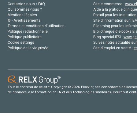
Contactez-nous / FAQ
Site e-commerce :
www.el
Qui sommes-nous ?
Aide à la pratique clinique
Mentions légales
Portail pour les institution
© - Avertissements
Site d'information sur l'E
Termes et conditions d'utilisation
E-learning pour les infirmi
Politique rédactionnelle
Bibliothèque d'e-books Els
Politique publicitaire
Blog special IFSI :
www.gen
Cookie settings
Suivez notre actualité sur
Politique de la vie privée
Site d'emploi en santé :
e
Tout le contenu de ce site: Copyright © 2026 Elsevier, ses concédants de licence e
de données, a la formation en IA et aux technologies similaires. Pour tout con