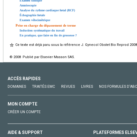
Examen clinique
Amnioscopie
Analyse du rythme cardiaque fœtal (RCF)
Échographie fœtale
Examen vélocimétrique
Prise en charge du dépassement de terme
Induction systématique du travail
En pratique, que faire en fin de grossesse ?
Ce texte est déjà paru sous la référence J. Gynecol Obstet Bio Reprod 2008
© 2008 Publié par Elsevier Masson SAS.
ACCÈS RAPIDES
DOMAINES
TRAITÉS EMC
REVUES
LIVRES
NOS FORMULES D'AB
MON COMPTE
CRÉER UN COMPTE
AIDE & SUPPORT
PLATEFORMES ELSE