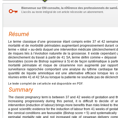
Bienvenue sur EM-consulte, la référence des professionnels de santé.
L’accès au texte intégral de cet article nécessite un abonnement.
Résumé
Le terme classique d’une grossesse étant compris entre 37 et 42 semain
mortalité et de morbidité périnatales augmentant progressivement durant cett
terme « idéal » au-delà duquel une intervention médicale (déclenchement du
de risques liés à l’évolution naturelle de la grossesse. Il existe cependan
déclenchement du travail à partir de 41 SA, terme défini comme « dépassé »
favorables (score de Bishop supérieur à 5) et de façon systématique à partir
mortalité périnatale et risque de césarienne non augmenté par rapport 
surveillance rapprochée comportant une analyse du rythme cardiaque fœt
quantité de liquide amniotique est une alternative efficace lorsque les
réunies entre 41 et 42 SA ou lorsque la patiente ne souhaite pas de déclenc
Le texte complet de cet article est disponible en PDF.
Summary
The classic pregnancy term is between 37 and 42 weeks of gestation and the
increasing progressively during this period, it is difficult to decide o
intervention (induction of labour) brings more benefits than risks linked to th
a good scientific evidence for the induction of labour from 41 weeks of gestat
the cervical conditions are favourable (Bishop score
>
5) and systematically 
perinatal mortality rate and not increased rate of cesarean delivery c