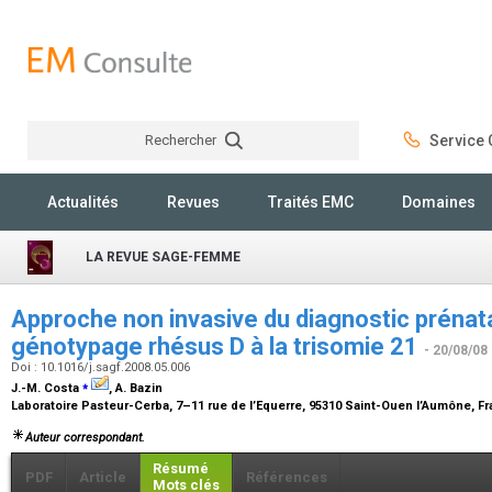
Rechercher
Service C
Rechercher
Actualités
Revues
Traités EMC
Domaines
LA REVUE SAGE-FEMME
Approche non invasive du diagnostic prénatal
génotypage rhésus D à la trisomie 21
- 20/08/08
Doi : 10.1016/j.sagf.2008.05.006
⁎
J.-M. Costa
, A. Bazin
Laboratoire Pasteur-Cerba, 7–11 rue de l’Equerre, 95310 Saint-Ouen l’Aumône, F
Auteur correspondant.
Résumé
PDF
Article
Références
Mots clés