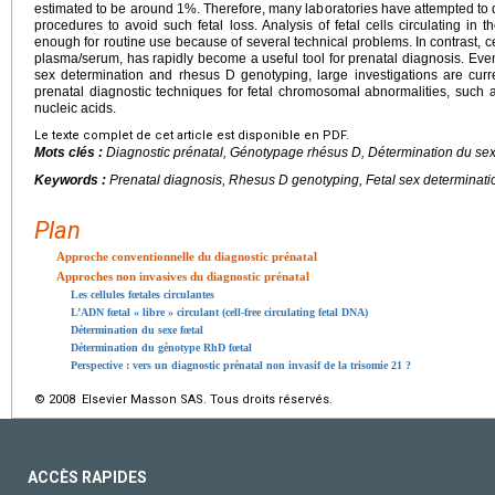
estimated to be around 1%. Therefore, many laboratories have attempted to 
procedures to avoid such fetal loss. Analysis of fetal cells circulating in 
enough for routine use because of several technical problems. In contrast, cel
plasma/serum, has rapidly become a useful tool for prenatal diagnosis. Even i
sex determination and rhesus D genotyping, large investigations are cur
prenatal diagnostic techniques for fetal chromosomal abnormalities, such a
nucleic acids.
Le texte complet de cet article est disponible en PDF.
Mots clés :
Diagnostic prénatal, Génotypage rhésus D, Détermination du sex
Keywords :
Prenatal diagnosis, Rhesus D genotyping, Fetal sex determinati
Plan
Approche conventionnelle du diagnostic prénatal
Approches non invasives du diagnostic prénatal
Les cellules fœtales circulantes
L’ADN fœtal « libre » circulant (cell-free circulating fetal DNA)
Détermination du sexe fœtal
Détermination du génotype RhD fœtal
Perspective : vers un diagnostic prénatal non invasif de la trisomie 21 ?
© 2008 Elsevier Masson SAS. Tous droits réservés.
ACCÈS RAPIDES