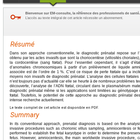
Bienvenue sur EM-consulte, la référence des professionnels de santé.
L’accès au texte intégral de cet article nécessite un abonnement.
Résumé
Dans son approche conventionnelle, le diagnostic prénatal repose sur l’
obtenu par les actes invasifs que sont la choriocentèse (villosités choriales
la cordocentèse (sang fœtal). Pour l’essentiel cependant, il s’agit d’ét
d’anomalies chromosomiques à partir d’un prélèvement de liquide amni
associée est de l’ordre de 1 %. C’est ce risque de perte fœtale qui a inc
moyens non invasifs de diagnostic prénatal. L’analyse des cellules fœtales
n’est toujours pas d’actualité car elle se heurte à de nombreux problèmes t
découverte, l’analyse de l’ADN fœtal, circulant dans le plasma/sérum matern
diagnostic prénatal même si les applications sont limitées au génotypage
fœtal. Toutefois, le potentiel de cette approche au diagnostic prénatal des
intense recherche actuellement.
Le texte complet de cet article est disponible en PDF.
Summary
In its conventional approach, prenatal diagnosis is based on the analysis
invasive procedures such as chorionic villus sampling, amniocentesis or fe
performed to establish the fetal karyotype in order to determine the prese
fetus. However, amniocentesis, the main worldwide invasive procedure, carr