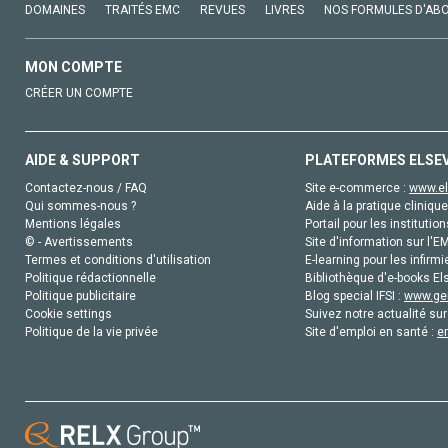
DOMAINES
TRAITÉS EMC
REVUES
LIVRES
NOS FORMULES D'AB
MON COMPTE
CRÉER UN COMPTE
AIDE & SUPPORT
PLATEFORMES ELSE
Contactez-nous / FAQ
Site e-commerce :
www.el
Qui sommes-nous ?
Aide à la pratique clinique
Mentions légales
Portail pour les institution
© - Avertissements
Site d'information sur l'E
Termes et conditions d'utilisation
E-learning pour les infirmi
Politique rédactionnelle
Bibliothèque d'e-books Els
Politique publicitaire
Blog special IFSI :
www.gen
Cookie settings
Suivez notre actualité sur
Politique de la vie privée
Site d'emploi en santé :
e