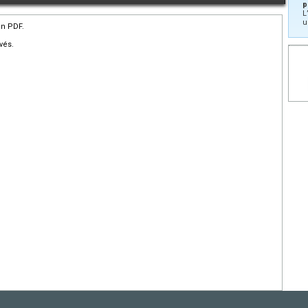
p
L
u
en PDF.
vés.