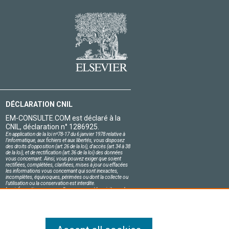
DÉCLARATION CNIL
EM-CONSULTE.COM est déclaré à la
CNIL, déclaration n° 1286925.
En application de la loi nº78-17 du 6 janvier 1978 relative à
l'informatique, aux fichiers et aux libertés, vous disposez
des droits d'opposition (art.26 de la loi), d'accès (art.34 à 38
de la loi), et de rectification (art.36 de la loi) des données
vous concernant. Ainsi, vous pouvez exiger que soient
rectifiées, complétées, clarifiées, mises à jour ou effacées
les informations vous concernant qui sont inexactes,
incomplètes, équivoques, périmées ou dont la collecte ou
l'utilisation ou la conservation est interdite.
Les informations personnelles concernant les visiteurs de
notre site, y compris leur identité, sont confidentielles.
Le responsable du site s'engage sur l'honneur à respecter
les conditions légales de confidentialité applicables en
France et à ne pas divulguer ces informations à des tiers.