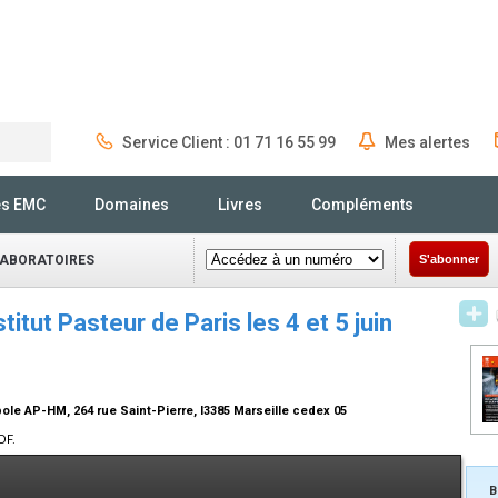
Service Client : 01 71 16 55 99
Mes alertes
Rechercher
és EMC
Domaines
Livres
Compléments
LABORATOIRES
S'abonner
stitut Pasteur de Paris les 4 et 5 juin
e AP-HM, 264 rue Saint-Pierre, l3385 Marseille cedex 05
DF.
B