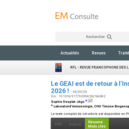
Rechercher
Actualités
Revues
Trait
RFL - REVUE FRANCOPHONE DES 
Le
GEAI
est de retour à l’In
2026 !
- 06/05/26
Doi : 10.1016/S1773-035X(26)76658-2
a
Sophie Desplat-Jégo
a
Laboratoird’immunologie, CHU Timone Biogenopol
Le texte complet de cet article est disponible en P
Résumé
PDF
Article
Mots clés