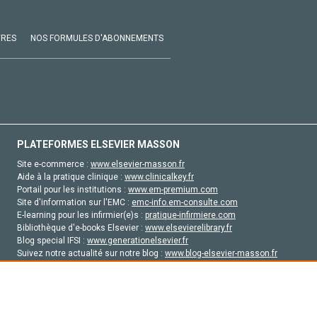
VRES
NOS FORMULES D'ABONNEMENTS
PLATEFORMES ELSEVIER MASSON
Site e-commerce :
www.elsevier-masson.fr
Aide à la pratique clinique :
www.clinicalkey.fr
Portail pour les institutions :
www.em-premium.com
Site d'information sur l'EMC :
emc-info.em-consulte.com
E-learning pour les infirmier(e)s :
pratique-infirmiere.com
Bibliothèque d'e-books Elsevier :
www.elsevierelibrary.fr
Blog special IFSI :
www.generationelsevier.fr
Suivez notre actualité sur notre blog :
www.blog-elsevier-masson.fr
Site d'emploi en santé :
emploisante.com