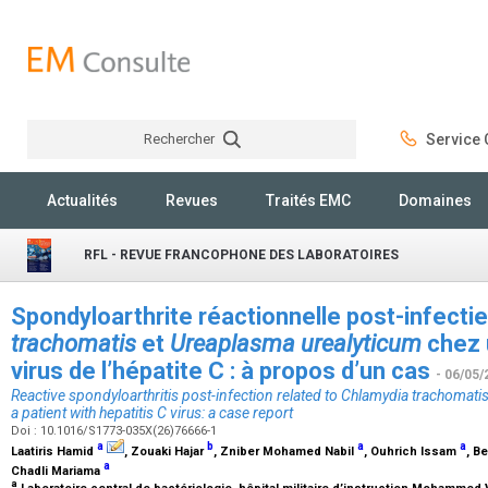
Rechercher
Service C
Rechercher
Actualités
Revues
Traités EMC
Domaines
RFL - REVUE FRANCOPHONE DES LABORATOIRES
Spondyloarthrite réactionnelle post-infecti
trachomatis
et
Ureaplasma urealyticum
chez u
virus de l’hépatite C : à propos d’un cas
- 06/05/
Reactive spondyloarthritis post-infection related to
Chlamydia trachomati
a patient with hepatitis C virus: a case report
Doi : 10.1016/S1773-035X(26)76666-1
a
b
a
a
Laatiris Hamid
, Zouaki Hajar
, Zniber Mohamed Nabil
, Ouhrich Issam
, B
a
Chadli Mariama
a
Laboratoire central de bactériologie, hôpital militaire d’instruction Mohammed