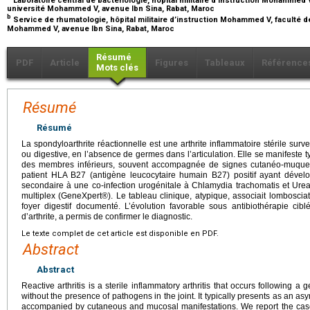
université Mohammed V, avenue Ibn Sina, Rabat, Maroc
b
Service de rhumatologie, hôpital militaire d’instruction Mohammed V, faculté 
Mohammed V, avenue Ibn Sina, Rabat, Maroc
Résumé
PDF
Article
Figures
Tableaux
Référence
Mots clés
Résumé
Résumé
La spondyloarthrite réactionnelle est une arthrite inflammatoire stérile surv
ou digestive, en l’absence de germes dans l’articulation. Elle se manifeste 
des membres inférieurs, souvent accompagnée de signes cutanéo-muqueu
patient HLA B27 (antigène leucocytaire humain B27) positif ayant dévelo
secondaire à une co-infection urogénitale à Chlamydia trachomatis et Ure
multiplex (GeneXpert®). Le tableau clinique, atypique, associait lombosciat
foyer digestif documenté. L’évolution favorable sous antibiothérapie cib
d’arthrite, a permis de confirmer le diagnostic.
Le texte complet de cet article est disponible en PDF.
Abstract
Abstract
Reactive arthritis is a sterile inflammatory arthritis that occurs following a g
without the presence of pathogens in the joint. It typically presents as an asym
accompanied by cutaneous and mucosal manifestations. We report the ca