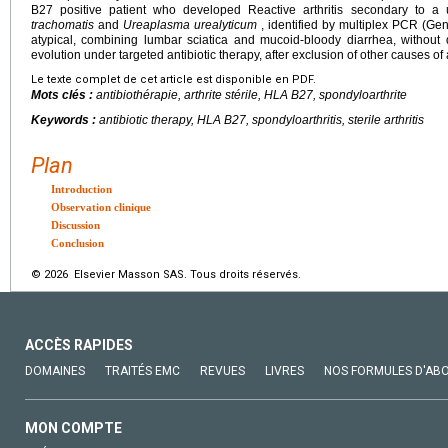
B27 positive patient who developed Reactive arthritis secondary to a u
trachomatis
and
Ureaplasma urealyticum
, identified by multiplex PCR (Gen
atypical, combining lumbar sciatica and mucoid-bloody diarrhea, without
evolution under targeted antibiotic therapy, after exclusion of other causes of 
Le texte complet de cet article est disponible en PDF.
Mots clés :
antibiothérapie, arthrite stérile, HLA B27, spondyloarthrite
Keywords :
antibiotic therapy, HLA B27, spondyloarthritis, sterile arthritis
Plan
Introduction
Observation clinique
Discussion
Conclusion
© 2026 Elsevier Masson SAS. Tous droits réservés.
ACCÈS RAPIDES
DOMAINES
TRAITÉS EMC
REVUES
LIVRES
NOS FORMULES D'AB
MON COMPTE