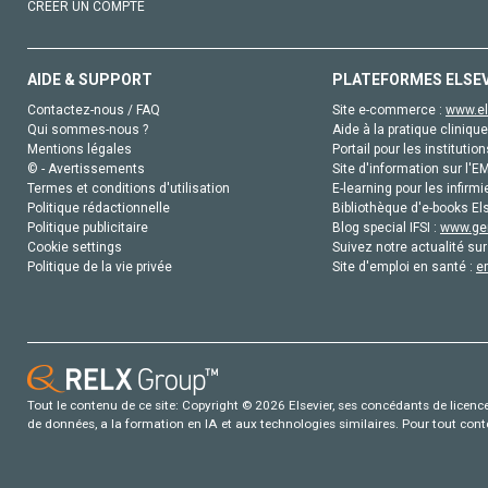
CRÉER UN COMPTE
AIDE & SUPPORT
PLATEFORMES ELSE
Contactez-nous / FAQ
Site e-commerce :
www.el
Qui sommes-nous ?
Aide à la pratique clinique
Mentions légales
Portail pour les institution
© - Avertissements
Site d'information sur l'E
Termes et conditions d'utilisation
E-learning pour les infirmi
Politique rédactionnelle
Bibliothèque d'e-books Els
Politique publicitaire
Blog special IFSI :
www.gen
Cookie settings
Suivez notre actualité sur
Politique de la vie privée
Site d'emploi en santé :
e
Tout le contenu de ce site: Copyright © 2026 Elsevier, ses concédants de licence e
de données, a la formation en IA et aux technologies similaires. Pour tout con