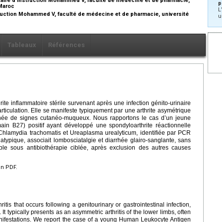
p
 Maroc
L
struction Mohammed V, faculté de médecine et de pharmacie, université
u
Tableaux
Références
rite inflammatoire stérile survenant après une infection génito-urinaire
rticulation. Elle se manifeste typiquement par une arthrite asymétrique
née de signes cutanéo-muqueux. Nous rapportons le cas d’un jeune
ain B27) positif ayant développé une spondyloarthrite réactionnelle
 Chlamydia trachomatis et Ureaplasma urealyticum, identifiée par PCR
atypique, associait lombosciatalgie et diarrhée glairo-sanglante, sans
able sous antibiothérapie ciblée, après exclusion des autres causes
en PDF.
hritis that occurs following a genitourinary or gastrointestinal infection,
It typically presents as an asymmetric arthritis of the lower limbs, often
festations. We report the case of a young Human Leukocyte Antigen