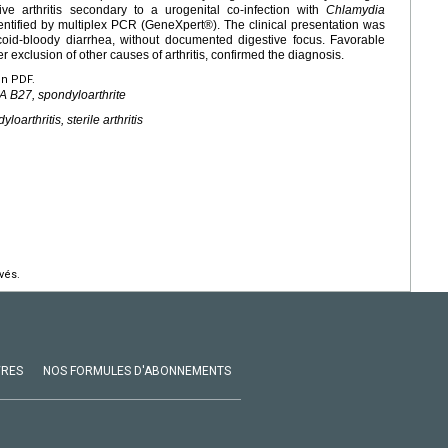
e arthritis secondary to a urogenital co-infection with
Chlamydia
entified by multiplex PCR (GeneXpert®). The clinical presentation was
coid-bloody diarrhea, without documented digestive focus. Favorable
er exclusion of other causes of arthritis, confirmed the diagnosis.
en PDF.
HLA B27, spondyloarthrite
oarthritis, sterile arthritis
vés.
VRES
NOS FORMULES D'ABONNEMENTS