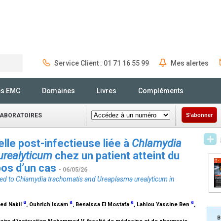
Service Client : 01 71 16 55 99
Mes alertes
Rechercher
és EMC
Domaines
Livres
Compléments
LABORATOIRES
S'abonner
lle post-infectieuse liée à
Chlamydia
urealyticum
chez un patient atteint du
opos d’un cas
- 06/05/26
ted to
Chlamydia trachomatis
and
Ureaplasma urealyticum
in
a
a
a
a
ed Nabil
, Ouhrich Issam
, Benaissa El Mostafa
, Lahlou Yassine Ben
,
B
litaire d’instruction Mohammed V, faculté de médecine et de pharmacie,