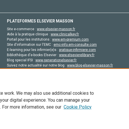
PLATEFORMES ELSEVIER MASSON
Site e-commerce :
www.elsevier-masson.fr
Aide à la pratique clinique :
www.clinicalkey.fr
Portail pour les institutions :
www.em-premium.com
Site d'information sur l'EMC :
emc-info.em-consulte.com
E-learning pour les infirmier(e)s :
pratique-infirmiere.com
Bibliothèque d'e-books Elsevier :
www.elsevierelibrary.fr
Blog special IFSI :
www.generationelsevier.fr
Suivez notre actualité sur notre blog :
www.blog-elsevier-masson.fr
Site d'emploi en santé :
emploisante.com
te work. We may also use additional cookies to
 your digital experience. You can manage your
. For more information, see our
Cookie Policy
vier, ses concédants de licence et ses contributeurs. Tout les droits sont réservés, y 
ogies similaires. Pour tout contenu en libre accès, les conditions de licence Creati