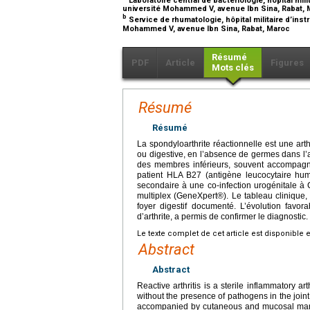
université Mohammed V, avenue Ibn Sina, Rabat,
b
Service de rhumatologie, hôpital militaire d’in
Mohammed V, avenue Ibn Sina, Rabat, Maroc
Résumé
PDF
Article
Figures
Mots clés
Résumé
Résumé
La spondyloarthrite réactionnelle est une arth
ou digestive, en l’absence de germes dans l’a
des membres inférieurs, souvent accompag
patient HLA B27 (antigène leucocytaire hum
secondaire à une co-infection urogénitale à
multiplex (GeneXpert®). Le tableau clinique, 
foyer digestif documenté. L’évolution favor
d’arthrite, a permis de confirmer le diagnostic.
Le texte complet de cet article est disponible 
Abstract
Abstract
Reactive arthritis is a sterile inflammatory art
without the presence of pathogens in the joint. 
accompanied by cutaneous and mucosal mani