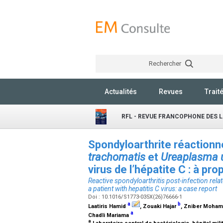
Rechercher
Actualités
Revues
Trait
RFL - REVUE FRANCOPHONE DES 
Spondyloarthrite réactionne
trachomatis
et
Ureaplasma 
virus de l’hépatite C : à pr
Reactive spondyloarthritis post-infection rela
a patient with hepatitis C virus: a case report
Doi : 10.1016/S1773-035X(26)76666-1
a
b
Laatiris Hamid
, Zouaki Hajar
, Zniber Moham
a
Chadli Mariama
a
Laboratoire central de bactériologie, hôpital mi