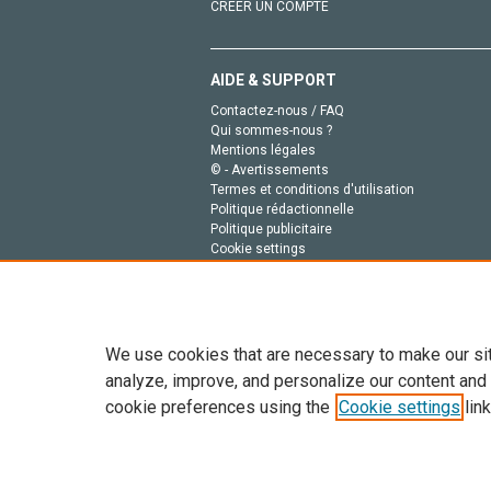
CRÉER UN COMPTE
AIDE & SUPPORT
Contactez-nous / FAQ
Qui sommes-nous ?
Mentions légales
© - Avertissements
Termes et conditions d'utilisation
Politique rédactionnelle
Politique publicitaire
Cookie settings
Politique de la vie privée
We use cookies that are necessary to make our si
analyze, improve, and personalize our content and
cookie preferences using the
Cookie settings
link
Tout le contenu de ce site: Copyright © 2026 Else
de données, a la formation en IA et aux technol