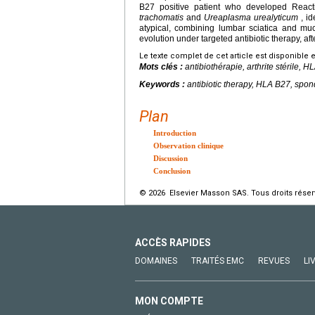
B27 positive patient who developed Reactiv
trachomatis
and
Ureaplasma urealyticum
, id
atypical, combining lumbar sciatica and mu
evolution under targeted antibiotic therapy, aft
Le texte complet de cet article est disponible 
Mots clés :
antibiothérapie, arthrite stérile, 
Keywords :
antibiotic therapy, HLA B27, spondyl
Plan
Introduction
Observation clinique
Discussion
Conclusion
© 2026 Elsevier Masson SAS. Tous droits réser
ACCÈS RAPIDES
DOMAINES
TRAITÉS EMC
REVUES
LI
MON COMPTE