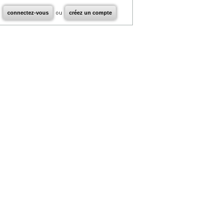
connectez-vous
ou
créez un compte