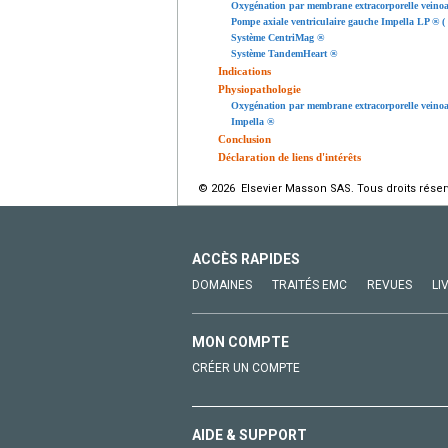
Oxygénation par membrane extracorporelle veinoar
Pompe axiale ventriculaire gauche Impella LP ® ( 
Système CentriMag ®
Système TandemHeart ®
Indications
Physiopathologie
Oxygénation par membrane extracorporelle veinoar
Impella ®
Conclusion
Déclaration de liens d'intérêts
© 2026 Elsevier Masson SAS. Tous droits réser
ACCÈS RAPIDES
DOMAINES
TRAITÉS EMC
REVUES
LI
MON COMPTE
CRÉER UN COMPTE
AIDE & SUPPORT