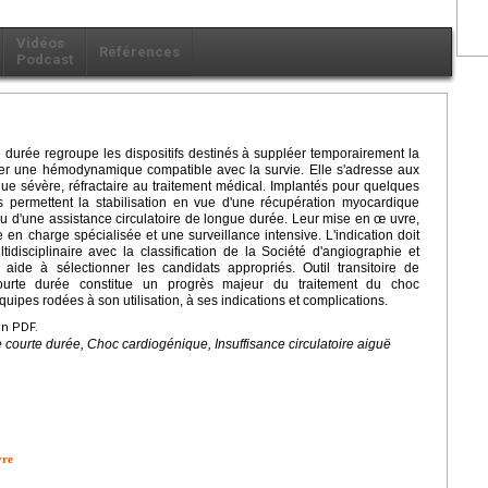
Vidéos
Références
Podcast
e durée regroupe les dispositifs destinés à suppléer temporairement la
urer une hémodynamique compatible avec la survie. Elle s'adresse aux
que sévère, réfractaire au traitement médical. Implantés pour quelques
s permettent la stabilisation en vue d'une récupération myocardique
 ou d'une assistance circulatoire de longue durée. Leur mise en œ uvre,
 en charge spécialisée et une surveillance intensive. L'indication doit
tidisciplinaire avec la classification de la Société d'angiographie et
i aide à sélectionner les candidats appropriés. Outil transitoire de
de courte durée constitue un progrès majeur du traitement du choc
quipes rodées à son utilisation, à ses indications et complications.
en PDF.
 courte durée, Choc cardiogénique, Insuffisance circulatoire aiguë
vre