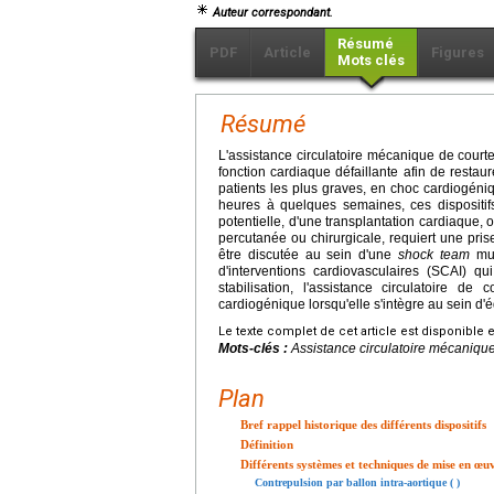
Auteur correspondant.
Résumé
PDF
Article
Figures
Mots clés
Résumé
L'assistance circulatoire mécanique de court
fonction cardiaque défaillante afin de resta
patients les plus graves, en choc cardiogéni
heures à quelques semaines, ces dispositif
potentielle, d'une transplantation cardiaque,
percutanée ou chirurgicale, requiert une prise
être discutée au sein d'une
shock team
mul
d'interventions cardiovasculaires (SCAI) qu
stabilisation, l'assistance circulatoire 
cardiogénique lorsqu'elle s'intègre au sein d'é
Le texte complet de cet article est disponible 
Mots-clés :
Assistance circulatoire mécanique
Plan
Bref rappel historique des différents dispositifs
Définition
Différents systèmes et techniques de mise en œu
Contrepulsion par ballon intra-aortique ( )