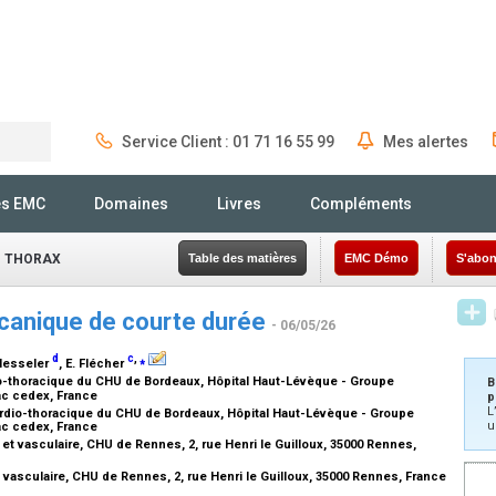
Service Client : 01 71 16 55 99
Mes alertes
Rechercher
és EMC
Domaines
Livres
Compléments
- THORAX
Table des matières
EMC Démo
S'abon
écanique de courte durée
- 06/05/26
d
c
,
⁎
 Nesseler
, E. Flécher
o-thoracique du CHU de Bordeaux, Hôpital Haut-Lévèque - Groupe
B
ac cedex, France
p
L
rdio-thoracique du CHU de Bordeaux, Hôpital Haut-Lévèque - Groupe
u
ac cedex, France
t vasculaire, CHU de Rennes, 2, rue Henri le Guilloux, 35000 Rennes,
 vasculaire, CHU de Rennes, 2, rue Henri le Guilloux, 35000 Rennes, France