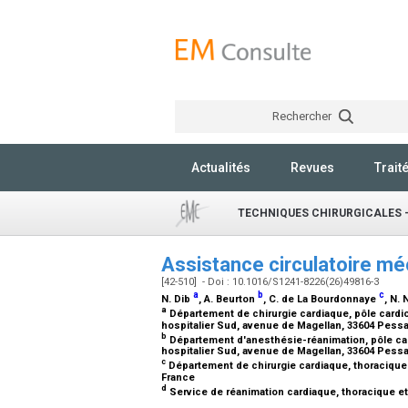
Rechercher
Actualités
Revues
Trait
TECHNIQUES CHIRURGICALES 
Assistance circulatoire m
[42-510] - Doi : 10.1016/S1241-8226(26)49816-3
a
b
c
N. Dib
, A. Beurton
, C. de La Bourdonnaye
, N.
a
Département de chirurgie cardiaque, pôle cardi
hospitalier Sud, avenue de Magellan, 33604 Pess
b
Département d'anesthésie-réanimation, pôle ca
hospitalier Sud, avenue de Magellan, 33604 Pess
c
Département de chirurgie cardiaque, thoracique e
France
d
Service de réanimation cardiaque, thoracique et