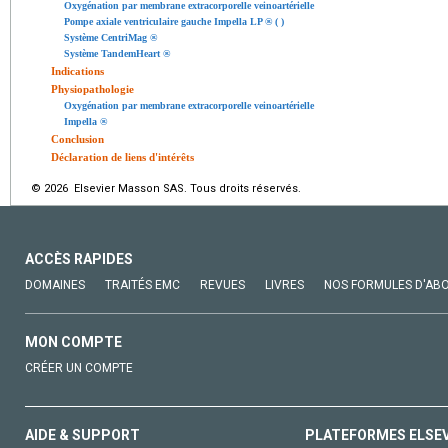
Oxygénation par membrane extracorporelle veinoartérielle
Pompe axiale ventriculaire gauche Impella LP ® ( )
Système CentriMag ®
Système TandemHeart ®
Indications
Physiopathologie
Oxygénation par membrane extracorporelle veinoartérielle
Impella ®
Conclusion
Déclaration de liens d'intérêts
© 2026 Elsevier Masson SAS. Tous droits réservés.
ACCÈS RAPIDES
DOMAINES
TRAITÉS EMC
REVUES
LIVRES
NOS FORMULES D'AB
MON COMPTE
CRÉER UN COMPTE
AIDE & SUPPORT
PLATEFORMES ELSE