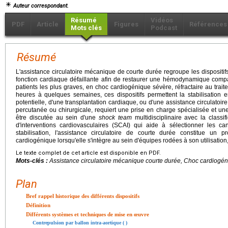
Auteur correspondant.
Résumé
Vidéos
PDF
Article
Figures
Références
Mots clés
Podcast
Résumé
L'assistance circulatoire mécanique de courte durée regroupe les dispositi
fonction cardiaque défaillante afin de restaurer une hémodynamique compat
patients les plus graves, en choc cardiogénique sévère, réfractaire au tra
heures à quelques semaines, ces dispositifs permettent la stabilisation
potentielle, d'une transplantation cardiaque, ou d'une assistance circulatoi
percutanée ou chirurgicale, requiert une prise en charge spécialisée et une 
être discutée au sein d'une
shock team
multidisciplinaire avec la classi
d'interventions cardiovasculaires (SCAI) qui aide à sélectionner les can
stabilisation, l'assistance circulatoire de courte durée constitue un
cardiogénique lorsqu'elle s'intègre au sein d'équipes rodées à son utilisation,
Le texte complet de cet article est disponible en PDF.
Mots-clés :
Assistance circulatoire mécanique courte durée, Choc cardiogéni
Plan
Bref rappel historique des différents dispositifs
Définition
Différents systèmes et techniques de mise en œuvre
Contrepulsion par ballon intra-aortique ( )