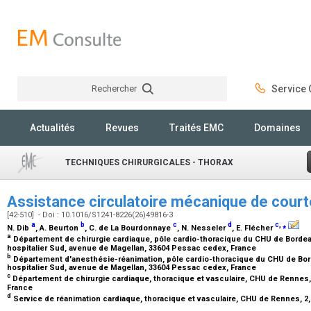
Rechercher
Service C
Rechercher
Actualités
Revues
Traités EMC
Domaines
TECHNIQUES CHIRURGICALES - THORAX
Assistance circulatoire mécanique de cour
[42-510] - Doi : 10.1016/S1241-8226(26)49816-3
a
b
c
d
c
,
⁎
N. Dib
, A. Beurton
, C. de La Bourdonnaye
, N. Nesseler
, E. Flécher
a
Département de chirurgie cardiaque, pôle cardio-thoracique du CHU de Bordea
hospitalier Sud, avenue de Magellan, 33604 Pessac cedex, France
b
Département d'anesthésie-réanimation, pôle cardio-thoracique du CHU de Bor
hospitalier Sud, avenue de Magellan, 33604 Pessac cedex, France
c
Département de chirurgie cardiaque, thoracique et vasculaire, CHU de Rennes, 2
France
d
Service de réanimation cardiaque, thoracique et vasculaire, CHU de Rennes, 2,