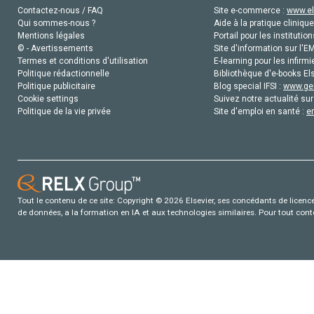
Contactez-nous / FAQ
Site e-commerce :
www.el
Qui sommes-nous ?
Aide à la pratique clinique
Mentions légales
Portail pour les institution
© - Avertissements
Site d'information sur l'E
Termes et conditions d'utilisation
E-learning pour les infirmi
Politique rédactionnelle
Bibliothèque d'e-books Els
Politique publicitaire
Blog special IFSI :
www.gen
Cookie settings
Suivez notre actualité sur
Politique de la vie privée
Site d'emploi en santé :
e
Tout le contenu de ce site: Copyright © 2026 Elsevier, ses concédants de licence e
de données, a la formation en IA et aux technologies similaires. Pour tout con