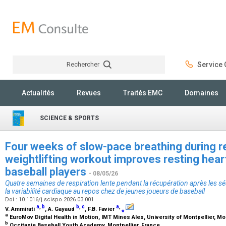
Rechercher
Service C
Rechercher
Actualités
Revues
Traités EMC
Domaines
SCIENCE & SPORTS
Four weeks of slow-pace breathing during 
weightlifting workout improves resting heart 
baseball players
- 08/05/26
Quatre semaines de respiration lente pendant la récupération après les 
la variabilité cardiaque au repos chez de jeunes joueurs de baseball
Doi : 10.1016/j.scispo.2026.03.001
a
,
b
b
,
c
a
,
V. Ammirati
, A. Gayaud
, F.B. Favier
⁎
a
EuroMov Digital Health in Motion, IMT Mines Ales, University of Montpellier, Mo
b
Occitanie Baseball Youth Academy, Montpellier, France