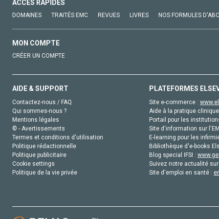
ACCÈS RAPIDES
DOMAINES
TRAITÉS EMC
REVUES
LIVRES
NOS FORMULES D'AB
MON COMPTE
CRÉER UN COMPTE
AIDE & SUPPORT
PLATEFORMES ELSE
Contactez-nous / FAQ
Site e-commerce :
www.el
Qui sommes-nous ?
Aide à la pratique clinique
Mentions légales
Portail pour les institution
© - Avertissements
Site d'information sur l'E
Termes et conditions d'utilisation
E-learning pour les infirmi
Politique rédactionnelle
Bibliothèque d'e-books Els
Politique publicitaire
Blog special IFSI :
www.gen
Cookie settings
Suivez notre actualité sur
Politique de la vie privée
Site d'emploi en santé :
e