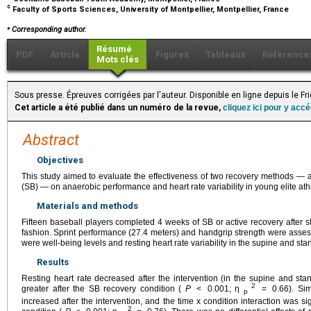
c
Faculty of Sports Sciences, University of Montpellier, Montpellier, France
⁎
Corresponding author.
Résumé
PDF
Article
Figures
Tableaux
Référence
Mots clés
Sous presse. Épreuves corrigées par l'auteur. Disponible en ligne depuis le F
Cet article a été publié dans un numéro de la revue,
cliquez ici pour y acc
Abstract
Objectives
This study aimed to evaluate the effectiveness of two recovery methods — 
(SB) — on anaerobic performance and heart rate variability in young elite ath
Materials and methods
Fifteen baseball players completed 4 weeks of SB or active recovery after st
fashion. Sprint performance (27.4 meters) and handgrip strength were assess
were well-being levels and resting heart rate variability in the supine and sta
Results
Resting heart rate decreased after the intervention (in the supine and sta
2
greater after the SB recovery condition (
P
<
0.001; η
=
0.66). Si
p
increased after the intervention, and the time x condition interaction was si
2