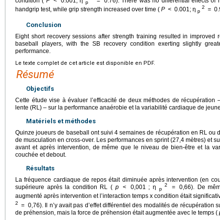
condition (
P
<
0.001; η
=
0.76). There was no differential effects of
p
2
handgrip test, while grip strength increased over time (
P
<
0.001; η
=
0.
p
Conclusion
Eight short recovery sessions after strength training resulted in improved r
baseball players, with the SB recovery condition exerting slightly great
performance.
Le texte complet de cet article est disponible en PDF.
Résumé
Objectifs
Cette étude vise à évaluer l’efficacité de deux méthodes de récupération – 
lente (RL) – sur la performance anaérobie et la variabilité cardiaque de jeun
Matériels et méthodes
Quinze joueurs de baseball ont suivi 4 semaines de récupération en RL ou d
de musculation en cross-over. Les performances en sprint (27,4 mètres) et su
avant et après intervention, de même que le niveau de bien-être et la var
couchée et debout.
Résultats
La fréquence cardiaque de repos était diminuée après intervention (en couc
2
supérieure après la condition RL (
p
<
0,001 ; η
=
0,66). De mêm
p
augmenté après intervention et l’interaction temps x condition était significat
2
=
0,76). Il n’y avait pas d’effet différentiel des modalités de récupération 
de préhension, mais la force de préhension était augmentée avec le temps (