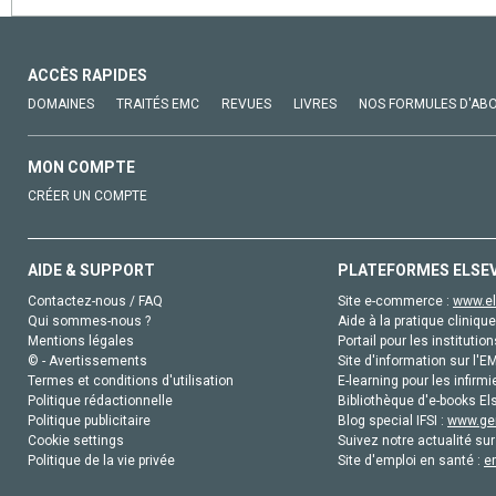
ACCÈS RAPIDES
DOMAINES
TRAITÉS EMC
REVUES
LIVRES
NOS FORMULES D'AB
MON COMPTE
CRÉER UN COMPTE
AIDE & SUPPORT
PLATEFORMES ELSE
Contactez-nous / FAQ
Site e-commerce :
www.el
Qui sommes-nous ?
Aide à la pratique clinique
Mentions légales
Portail pour les institution
© - Avertissements
Site d'information sur l'E
Termes et conditions d'utilisation
E-learning pour les infirmi
Politique rédactionnelle
Bibliothèque d'e-books Els
Politique publicitaire
Blog special IFSI :
www.gen
Cookie settings
Suivez notre actualité sur
Politique de la vie privée
Site d'emploi en santé :
e