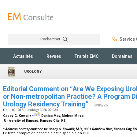
Rechercher
Service C
Rechercher
Actualités
Revues
Traités EMC
Domaines
UROLOGY
Editorial Comment on “Are We Exposing Urol
or Non-metropolitan Practice? A Program Di
Urology Residency Training”
- 08/05/26
Doi : 10.1016/j.urology.2026.02.034
⁎
Casey G. Kowalik
, Danica May, Moben Mirza
University of Kansas, Kansas City, KS
⁎
Address correspondence to: Casey G. Kowalik, M.D., 3901 Rainbow Blvd, Kansas City, K
Le texte complet de cet article est disponible en PDF.